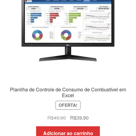
Planilha de Controle de Consumo de Combustível em
Excel
OFERTA!
O
O
R$
49,90
R$
39,90
preço
preço
original
atual
Adicionar ao carrinho