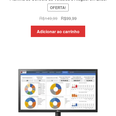
OFERTA!
O
O
R$
149,99
R$
99,99
preço
preço
original
atual
Adicionar ao carrinho
era:
é:
R$149,99.
R$99,99.