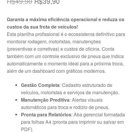
O
O
R$
49,90
R$
39,90
preço
preço
Garanta a máxima eficiência operacional e reduza os
original
atual
custos da sua frota de veículos!
era:
é:
Esta planilha profissional é o ecossistema definitivo para
monitorar rodagem, motoristas, manutenções
R$49,90.
R$39,90.
(preventivas e corretivas) e custos de oficina. Conta
também com um controle exclusivo de pneus que indica
automaticamente o momento ideal para a próxima troca,
além de um dashboard com gráficos modernos.
Gestão Completa
: Cadastro estruturado de
veículos, motoristas e serviços de manutenção.
Manutenção Preditiva
: Alertas visuais
automáticos para troca e rodízio de pneus.
Pronta para Relatórios
: Aba gerencial formatada
para folhas A4 (pronta para imprimir ou salvar em
PDF).