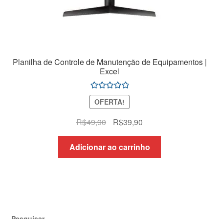
Planilha de Controle de Manutenção de Equipamentos |
Excel
Avaliação
OFERTA!
5.00
de 5
O
O
R$
49,90
R$
39,90
preço
preço
original
atual
Adicionar ao carrinho
era:
é:
R$49,90.
R$39,90.
Pesquisar