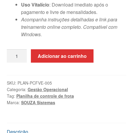
Uso Vitalício
: Download imediato após o
pagamento e livre de mensalidades.
Acompanha instruções detalhadas e link para
treinamento online completo. Compatível com
Windows.
Planilha
Adicionar ao carrinho
de
Controle
de
Frota
SKU:
PLAN-PCFVE-005
Categoria:
Gestão Operacional
de
Tag:
Planilha de controle de frota
Veículos
Marca:
SOUZA Sistemas
em
Excel
quantidade
Descrição