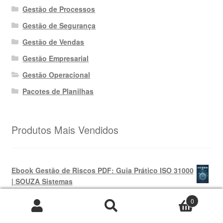
Gestão de Processos
Gestão de Segurança
Gestão de Vendas
Gestão Empresarial
Gestão Operacional
Pacotes de Planilhas
Produtos Mais Vendidos
Ebook Gestão de Riscos PDF: Guia Prático ISO 31000
| SOUZA Sistemas
0
O
O
R$
69,99
R$
39,99
Avaliação
Pesquisar
Pesquisar
preço
preço
5.00
de 5
por: