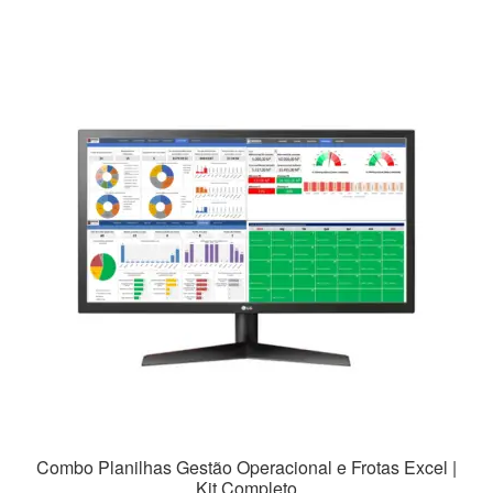
R$49,90.
R$39,90.
Combo Planilhas Gestão Operacional e Frotas Excel |
Kit Completo