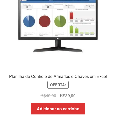
Planilha de Controle de Armários e Chaves em Excel
OFERTA!
O
O
R$
49,90
R$
39,90
preço
preço
original
atual
Adicionar ao carrinho
era:
é: