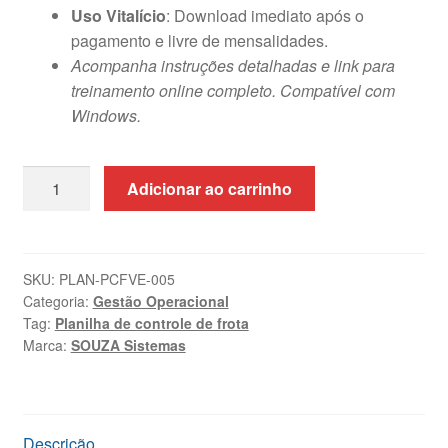
Uso Vitalício
: Download imediato após o
pagamento e livre de mensalidades.
Acompanha instruções detalhadas e link para
treinamento online completo. Compatível com
Windows.
Planilha
Adicionar ao carrinho
de
Controle
de
Frota
SKU:
PLAN-PCFVE-005
Categoria:
Gestão Operacional
de
Tag:
Planilha de controle de frota
Veículos
Marca:
SOUZA Sistemas
em
Excel
quantidade
Descrição