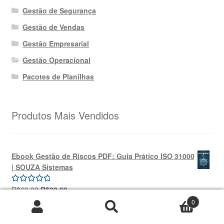
Gestão de Segurança
Gestão de Vendas
Gestão Empresarial
Gestão Operacional
Pacotes de Planilhas
Produtos Mais Vendidos
Ebook Gestão de Riscos PDF: Guia Prático ISO 31000
| SOUZA Sistemas
O
O
R$
69,99
R$
39,99
Avaliação
preço
preço
5.00
de 5
0
original
atual
Pesquisar
Pesquisar
Planilha de Cadastro de Funcionários em Excel VBA
era:
é:
por: