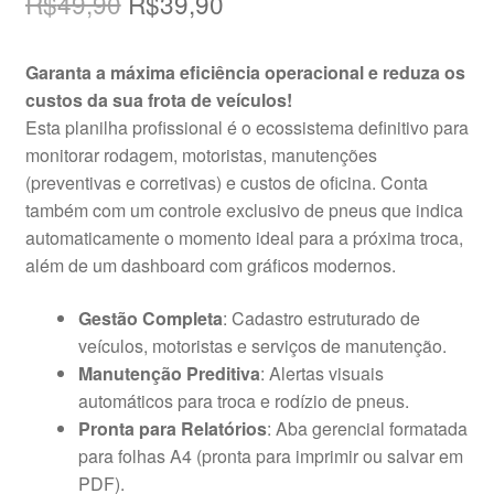
O
O
R$
49,90
R$
39,90
preço
preço
Garanta a máxima eficiência operacional e reduza os
original
atual
custos da sua frota de veículos!
era:
é:
Esta planilha profissional é o ecossistema definitivo para
monitorar rodagem, motoristas, manutenções
R$49,90.
R$39,90.
(preventivas e corretivas) e custos de oficina. Conta
também com um controle exclusivo de pneus que indica
automaticamente o momento ideal para a próxima troca,
além de um dashboard com gráficos modernos.
Gestão Completa
: Cadastro estruturado de
veículos, motoristas e serviços de manutenção.
Manutenção Preditiva
: Alertas visuais
automáticos para troca e rodízio de pneus.
Pronta para Relatórios
: Aba gerencial formatada
para folhas A4 (pronta para imprimir ou salvar em
PDF).