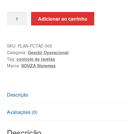
Planilha
Adicionar ao carrinho
de
Controle
de
Tarefas
SKU:
PLAN-PCTAE-005
Categoria:
Gestão Operacional
e
Tag:
controle de tarefas
Atividades
Marca:
SOUZA Sistemas
no
Excel
quantidade
Descrição
Avaliações (0)
Descrição