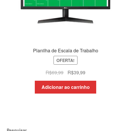
Planilha de Escala de Trabalho
OFERTA!
O
O
R$
69,99
R$
39,99
preço
preço
original
atual
Adicionar ao carrinho
era:
é:
R$69,99.
R$39,99.
Pesquisar