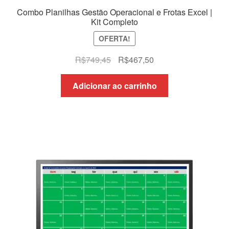
Combo Planilhas Gestão Operacional e Frotas Excel |
Kit Completo
OFERTA!
O
O
R$
749,45
R$
467,50
preço
preço
original
atual
Adicionar ao carrinho
era:
é:
R$749,45.
R$467,50.