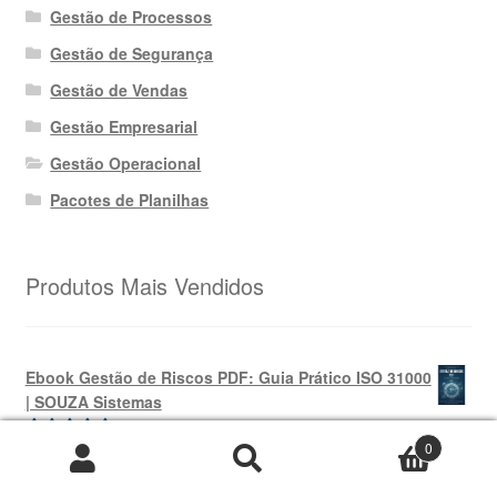
Gestão de Processos
Gestão de Segurança
Gestão de Vendas
Gestão Empresarial
Gestão Operacional
Pacotes de Planilhas
Produtos Mais Vendidos
Ebook Gestão de Riscos PDF: Guia Prático ISO 31000
| SOUZA Sistemas
0
O
O
R$
69,99
R$
39,99
Avaliação
Pesquisar
Pesquisar
preço
preço
5.00
de 5
por: