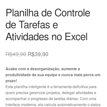
Planilha de Controle
de Tarefas e
Atividades no Excel
O
O
R$
49,90
R$
39,90
preço
preço
Acabe com a desorganização, aumente a
original
atual
produtividade da sua equipe e nunca mais perca um
era:
é:
prazo!
Esta planilha inteligente é a ferramenta definitiva para
R$49,90.
R$39,90.
quem precisa gerenciar projetos, delegar atividades e
acompanhar o progresso de tarefas diárias. Com uma
interface moderna, ela calcula automaticamente o status