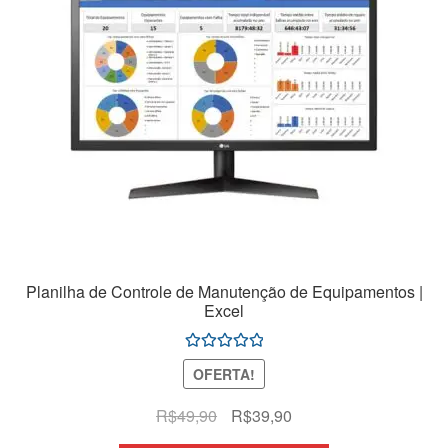
Planilha de Controle de Manutenção de Equipamentos |
Excel
Avaliação
OFERTA!
5.00
de 5
O
O
R$
49,90
R$
39,90
preço
preço