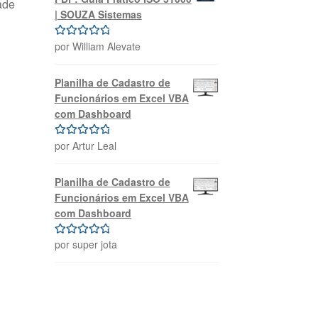
ade
| SOUZA Sistemas
por William Alevate
Avaliação
5
de 5
Planilha de Cadastro de
Funcionários em Excel VBA
com Dashboard
por Artur Leal
Avaliação
5
de 5
Planilha de Cadastro de
Funcionários em Excel VBA
com Dashboard
por super jota
Avaliação
5
de 5