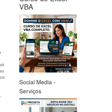
VBA
a
até
tes
tos
Social Media -
Serviços
,