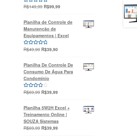
O
O
R$
149,99
R$
99,99
Avaliação
preço
preço
5.00
de 5
original
atual
Planilha de Controle de
era:
é:
Manutenção de
R$149,99.
R$99,99.
Equipamentos | Excel
O
O
R$
49,90
R$
39,90
Avaliação
preço
preço
5.00
de 5
original
atual
Planilha De Controle De
era:
é:
Consumo De Água Para
R$49,90.
R$39,90.
Condomínio
O
O
R$
69,99
R$
39,99
Avaliação
preço
preço
4.00
de 5
original
atual
Planilha 5W2H Excel +
era:
é:
Treinamento Online |
R$69,99.
R$39,99.
SOUZA Sistemas
O
O
R$
69,99
R$
39,99
preço
preço