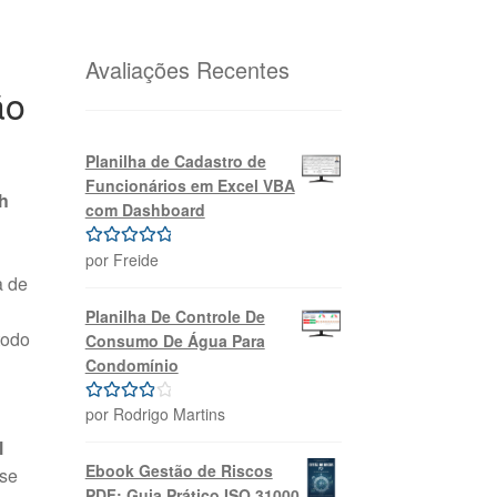
original
atual
era:
é:
R$69,99.
R$39,99.
Avaliações Recentes
ão
Planilha de Cadastro de
Funcionários em Excel VBA
h
com Dashboard
por Freide
Avaliação
5
a de
de 5
Planilha De Controle De
todo
Consumo De Água Para
Condomínio
por Rodrigo Martins
Avaliação
4
de 5
l
Ebook Gestão de Riscos
sse
PDF: Guia Prático ISO 31000