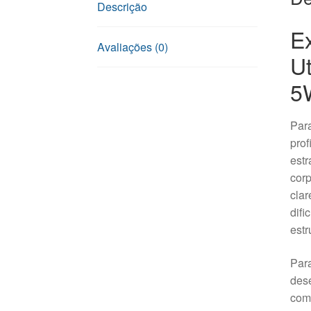
Descrição
E
Avaliações (0)
Ut
5
Para
prof
estr
corp
clar
difi
estr
Para
dese
com