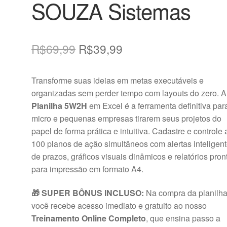
SOUZA Sistemas
O
O
R$
69,99
R$
39,99
preço
preço
Transforme suas ideias em metas executáveis e
original
atual
organizadas sem perder tempo com layouts do zero. A
era:
é:
Planilha 5W2H
em Excel é a ferramenta definitiva par
micro e pequenas empresas tirarem seus projetos do
R$69,99.
R$39,99.
papel de forma prática e intuitiva. Cadastre e controle 
100 planos de ação simultâneos com alertas inteligen
de prazos, gráficos visuais dinâmicos e relatórios pron
para impressão em formato A4.
🎁 SUPER BÔNUS INCLUSO:
Na compra da planilha
você recebe acesso imediato e gratuito ao nosso
Treinamento Online Completo
, que ensina passo a