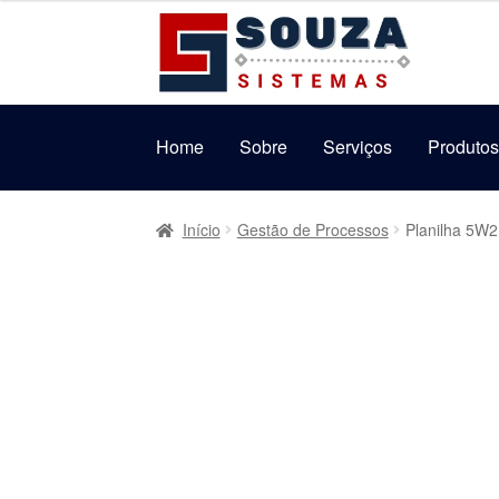
original
atual
Pular
Pular
era:
é:
para
para
R$69,99.
R$39,99.
navegação
o
conteúdo
Home
Sobre
Serviços
Produto
Início
Gestão de Processos
Planilha 5W2