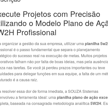
xecute Projetos com Precisão
ilizando o Modelo Plano de Aç
W2H Profissional
 organizar a gestão da sua empresa, utilizar uma
planilha 5w2
issional é o passo fundamental que separa o planejamento
atégico do sucesso real na execução de metas. Muitos projetos
orativos falham não por falta de boas ideias, mas pela ausênci
eza nas tarefas. Se você já perdeu prazos importantes ou teve
culdades para delegar funções em sua equipe, a falta de um mé
uturado é a causa raiz.
 resolver essa dor de forma imediata, a SOUZA Sistemas
nvolveu a ferramenta ideal: uma
planilha plano de ação exce
pleta, baseada na consagrada metodologia analítica
5W2H
. E