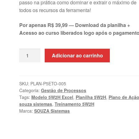
passo na prática como dominar e extrair o máximo de
todos os recursos da ferramenta!
Por apenas R$ 39,99 — Download da planilha +
Acesso ao curso liberados logo após o pagamento
Planilha
Adicionar ao carrinho
5W2H
Excel
+
Treinamento
SKU:
PLAN-P5ETO-005
Categoria:
Gestão de Processos
Online
Tags:
Modelo 5W2H Excel
,
Planilha 5W2H
,
Plano de Açã
|
souza sistemas
,
Treinamento 5W2H
SOUZA
Marca:
SOUZA Sistemas
Sistemas
quantidade