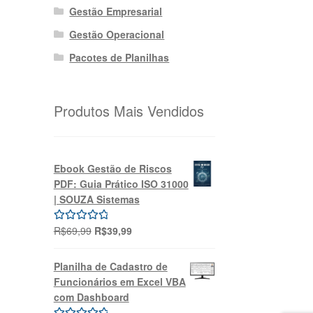
Gestão Empresarial
Gestão Operacional
Pacotes de Planilhas
Produtos Mais Vendidos
Ebook Gestão de Riscos
PDF: Guia Prático ISO 31000
| SOUZA Sistemas
O
O
R$
69,99
R$
39,99
Avaliação
preço
preço
5.00
de 5
original
atual
Planilha de Cadastro de
era:
é:
Funcionários em Excel VBA
R$69,99.
R$39,99.
com Dashboard