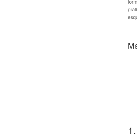
form
prát
esq
Ma
1.