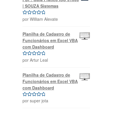
| SOUZA Sistemas
por William Alevate
Avaliação
5
de 5
Planilha de Cadastro de
Funcionários em Excel VBA
com Dashboard
por Artur Leal
Avaliação
5
de 5
Planilha de Cadastro de
Funcionários em Excel VBA
com Dashboard
por super jota
Avaliação
5
de 5