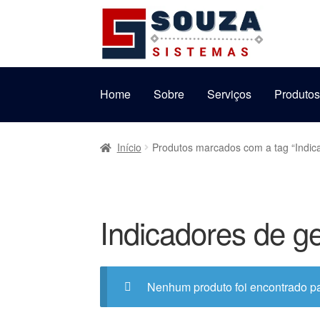
Pular
Pular
para
para
navegação
o
conteúdo
Home
Sobre
Serviços
Produto
Início
Produtos marcados com a tag “Indic
Indicadores de g
Nenhum produto foi encontrado pa