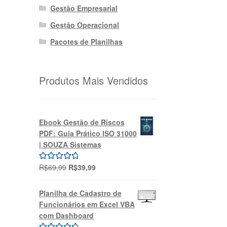
Gestão Empresarial
Gestão Operacional
Pacotes de Planilhas
Produtos Mais Vendidos
Ebook Gestão de Riscos
PDF: Guia Prático ISO 31000
| SOUZA Sistemas
O
O
R$
69,99
R$
39,99
Avaliação
preço
preço
5.00
de 5
original
atual
Planilha de Cadastro de
era:
é:
Funcionários em Excel VBA
R$69,99.
R$39,99.
com Dashboard