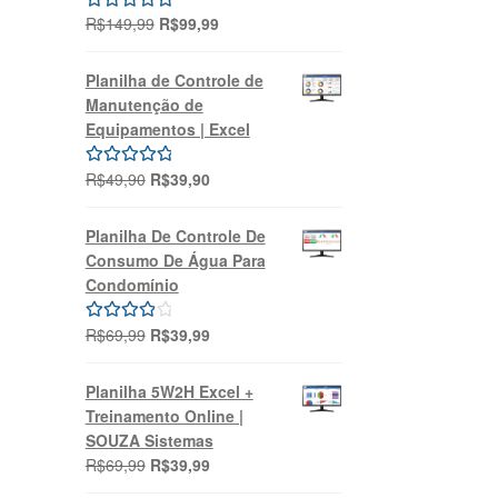
O
O
R$
149,99
R$
99,99
Avaliação
preço
preço
5.00
de 5
original
atual
Planilha de Controle de
era:
é:
Manutenção de
R$149,99.
R$99,99.
Equipamentos | Excel
O
O
R$
49,90
R$
39,90
Avaliação
preço
preço
5.00
de 5
original
atual
Planilha De Controle De
era:
é:
Consumo De Água Para
R$49,90.
R$39,90.
Condomínio
O
O
R$
69,99
R$
39,99
Avaliação
preço
preço
4.00
de 5
original
atual
Planilha 5W2H Excel +
era:
é:
Treinamento Online |
R$69,99.
R$39,99.
SOUZA Sistemas
O
O
R$
69,99
R$
39,99
preço
preço