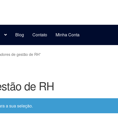
s
Blog
Contato
Minha Conta
adores de gestão de RH”
estão de RH
ra a sua seleção.