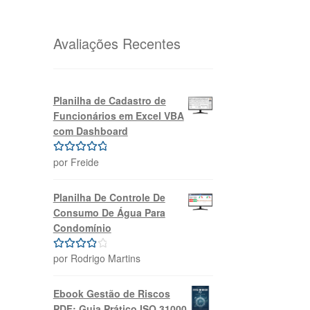
original
atual
era:
é:
R$69,99.
R$39,99.
Avaliações Recentes
Planilha de Cadastro de
Funcionários em Excel VBA
com Dashboard
por Freide
Avaliação
5
de 5
Planilha De Controle De
Consumo De Água Para
Condomínio
por Rodrigo Martins
Avaliação
4
de 5
Ebook Gestão de Riscos
PDF: Guia Prático ISO 31000