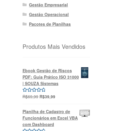
Gestão Empresarial
Gestão Operacional
Pacotes de Planilhas
Produtos Mais Vendidos
Ebook Gestão de Riscos
PDF: Guia Prático ISO 31000
| SOUZA Sistemas
O
O
R$
69,99
R$
39,99
Avaliação
preço
preço
5.00
de 5
original
atual
Planilha de Cadastro de
era:
é:
Funcionários em Excel VBA
R$69,99.
R$39,99.
com Dashboard