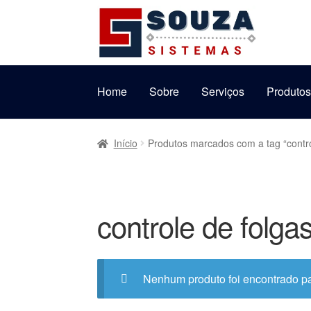
Pular
Pular
para
para
navegação
o
conteúdo
Home
Sobre
Serviços
Produto
Início
Produtos marcados com a tag “contro
controle de folga
Nenhum produto foi encontrado pa