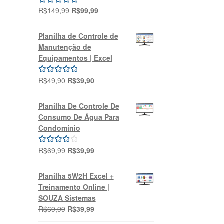
O
O
R$
149,99
R$
99,99
Avaliação
preço
preço
5.00
de 5
original
atual
Planilha de Controle de
era:
é:
Manutenção de
R$149,99.
R$99,99.
Equipamentos | Excel
O
O
R$
49,90
R$
39,90
Avaliação
preço
preço
5.00
de 5
original
atual
Planilha De Controle De
era:
é:
Consumo De Água Para
R$49,90.
R$39,90.
Condomínio
O
O
R$
69,99
R$
39,99
Avaliação
preço
preço
4.00
de 5
original
atual
Planilha 5W2H Excel +
era:
é:
Treinamento Online |
R$69,99.
R$39,99.
SOUZA Sistemas
O
O
R$
69,99
R$
39,99
preço
preço