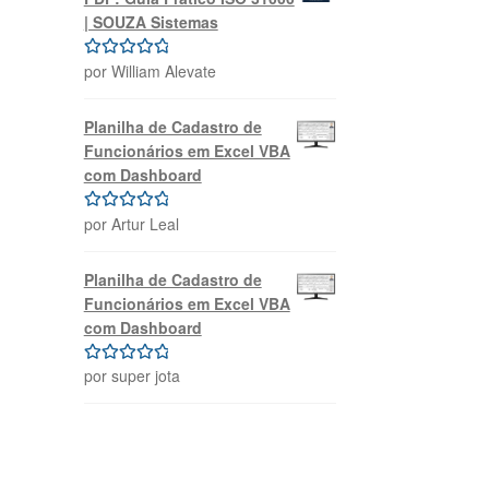
| SOUZA Sistemas
por William Alevate
Avaliação
5
de 5
Planilha de Cadastro de
Funcionários em Excel VBA
com Dashboard
por Artur Leal
Avaliação
5
de 5
Planilha de Cadastro de
Funcionários em Excel VBA
com Dashboard
por super jota
Avaliação
5
de 5