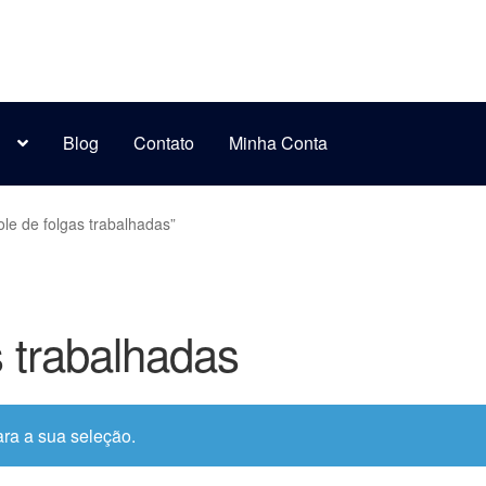
s
Blog
Contato
Minha Conta
le de folgas trabalhadas”
s trabalhadas
ra a sua seleção.