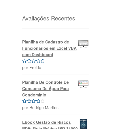
original
atual
era:
é:
R$69,99.
R$39,99.
Avaliações Recentes
Planilha de Cadastro de
Funcionários em Excel VBA
com Dashboard
por Freide
Avaliação
5
de 5
Planilha De Controle De
Consumo De Água Para
Condomínio
por Rodrigo Martins
Avaliação
4
de 5
Ebook Gestão de Riscos
PDF: Guia Prático ISO 31000