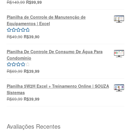
O
O
R$
149,99
R$
99,99
Avaliação
preço
preço
5.00
de 5
original
atual
Planilha de Controle de Manutenção de
era:
é:
Equipamentos | Excel
R$149,99.
R$99,99.
O
O
R$
49,90
R$
39,90
Avaliação
preço
preço
5.00
de 5
original
atual
Planilha De Controle De Consumo De Água Para
era:
é:
Condomínio
R$49,90.
R$39,90.
O
O
R$
69,99
R$
39,99
Avaliação
preço
preço
4.00
de 5
original
atual
Planilha 5W2H Excel + Treinamento Online | SOUZA
era:
é:
Sistemas
R$69,99.
R$39,99.
O
O
R$
69,99
R$
39,99
preço
preço
original
atual
era:
é:
R$69,99.
R$39,99.
Avaliações Recentes