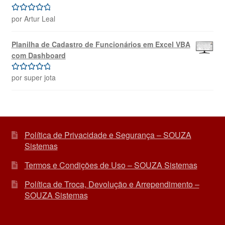
por Artur Leal
Avaliação
5
de 5
Planilha de Cadastro de Funcionários em Excel VBA
com Dashboard
por super jota
Avaliação
5
de 5
Política de Privacidade e Segurança – SOUZA
Sistemas
Termos e Condições de Uso – SOUZA Sistemas
Política de Troca, Devolução e Arrependimento –
SOUZA Sistemas