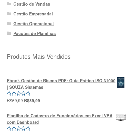
Gestão de Vendas
Gestão Empresarial
Gestão Operacional
Pacotes de Planilhas
Produtos Mais Vendidos
Ebook Gestão de Riscos PDF: Guia Prático ISO 31000
| SOUZA Sistemas
O
O
R$
69,99
R$
39,99
Avaliação
preço
preço
5.00
de 5
original
atual
Planilha de Cadastro de Funcionários em Excel VBA
era:
é:
com Dashboard
R$69,99.
R$39,99.