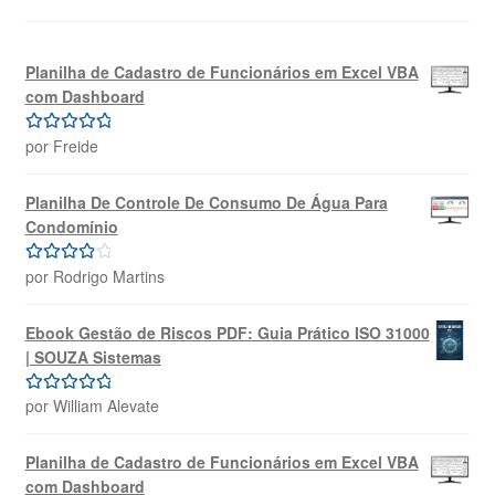
Planilha de Cadastro de Funcionários em Excel VBA
com Dashboard
por Freide
Avaliação
5
de 5
Planilha De Controle De Consumo De Água Para
Condomínio
por Rodrigo Martins
Avaliação
4
de 5
Ebook Gestão de Riscos PDF: Guia Prático ISO 31000
| SOUZA Sistemas
por William Alevate
Avaliação
5
de 5
Planilha de Cadastro de Funcionários em Excel VBA
com Dashboard