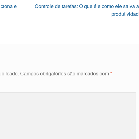
Próximo
ciona e
Controle de tarefas: O que é e como ele salva 
post:
produtivida
ublicado.
Campos obrigatórios são marcados com
*