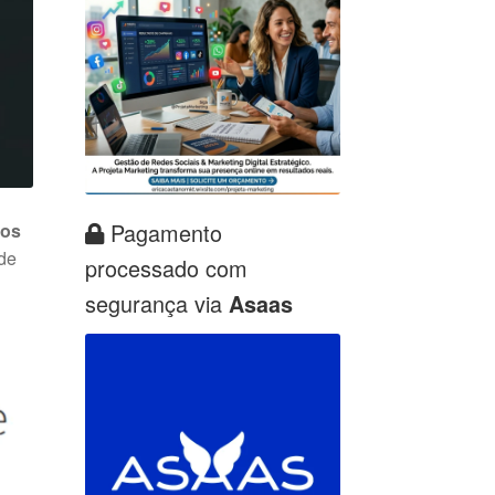
Pagamento
ios
 de
processado com
segurança via
Asaas