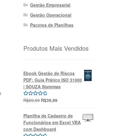
Gestão Empresarial
Gestão Operacional
Pacotes de Planilhas
Produtos Mais Vendidos
Ebook Gestão de Riscos
PDF: Guia Prático ISO 31000
| SOUZA Sistemas
s
O
O
R$
69,99
R$
39,99
Avaliação
preço
preço
5.00
de 5
a
original
atual
Planilha de Cadastro de
era:
é:
Funcionários em Excel VBA
R$69,99.
R$39,99.
com Dashboard