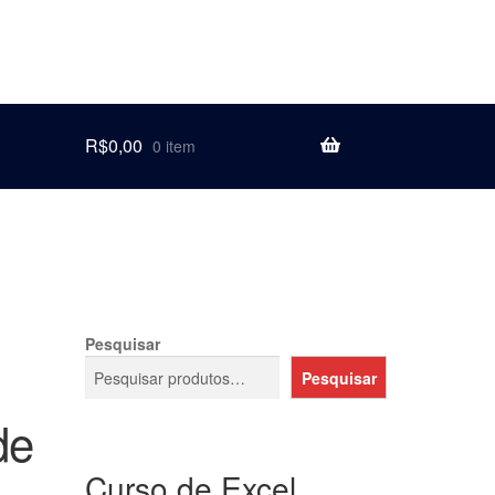
R$
0,00
0 item
Pesquisar
Pesquisar
de
Curso de Excel