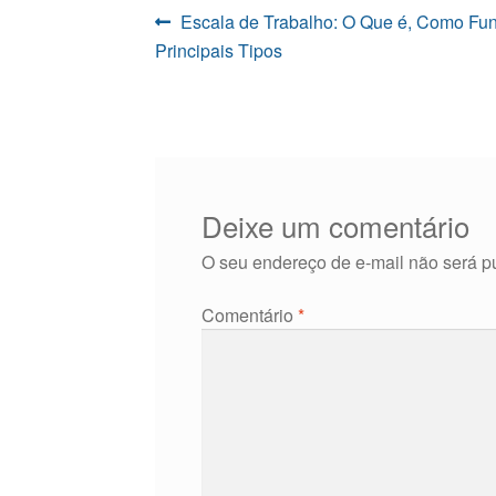
Navegação
Post
Escala de Trabalho: O Que é, Como Fun
anterior:
Principais Tipos
de
Post
Deixe um comentário
O seu endereço de e-mail não será p
Comentário
*