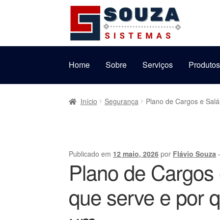
Pular
Pular
para
para
navegação
o
conteúdo
Home
Sobre
Serviços
Produto
Início
Segurança
Plano de Cargos e Salá
Publicado em
12 maio, 2026
por
Flávio Souza
Plano de Cargos 
que serve e por 