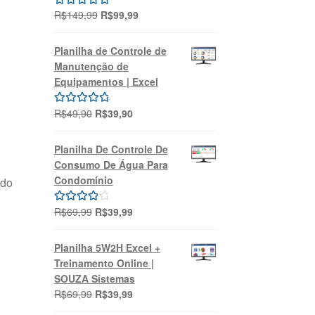
O
O
R$
149,99
R$
99,99
Avaliação
preço
preço
5.00
de 5
original
atual
Planilha de Controle de
era:
é:
Manutenção de
R$149,99.
R$99,99.
Equipamentos | Excel
O
O
R$
49,90
R$
39,90
Avaliação
preço
preço
5.00
de 5
original
atual
Planilha De Controle De
era:
é:
Consumo De Água Para
R$49,90.
R$39,90.
Condomínio
ndo
O
O
R$
69,99
R$
39,99
Avaliação
preço
preço
4.00
de 5
original
atual
Planilha 5W2H Excel +
era:
é:
Treinamento Online |
R$69,99.
R$39,99.
SOUZA Sistemas
O
O
R$
69,99
R$
39,99
preço
preço