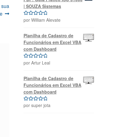
a sua
| SOUZA Sistemas
de
por William Alevate
Avaliação
5
de 5
Planilha de Cadastro de
Funcionários em Excel VBA
com Dashboard
por Artur Leal
Avaliação
5
de 5
Planilha de Cadastro de
Funcionários em Excel VBA
com Dashboard
por super jota
Avaliação
5
de 5