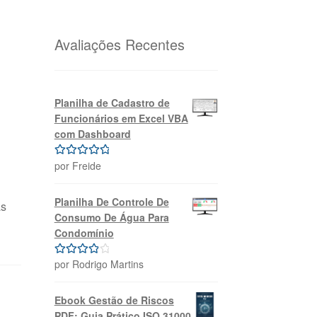
original
atual
era:
é:
R$69,99.
R$39,99.
Avaliações Recentes
Planilha de Cadastro de
Funcionários em Excel VBA
com Dashboard
por Freide
Avaliação
5
de 5
Planilha De Controle De
as
Consumo De Água Para
Condomínio
por Rodrigo Martins
Avaliação
4
de 5
Ebook Gestão de Riscos
PDF: Guia Prático ISO 31000