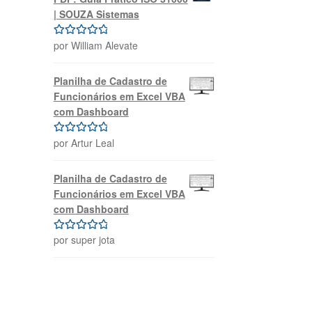
| SOUZA Sistemas
por William Alevate
Avaliação
5
de 5
Planilha de Cadastro de
Funcionários em Excel VBA
com Dashboard
por Artur Leal
Avaliação
5
de 5
Planilha de Cadastro de
Funcionários em Excel VBA
com Dashboard
por super jota
Avaliação
5
de 5