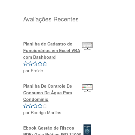
original
atual
era:
é:
R$69,99.
R$39,99.
Avaliações Recentes
Planilha de Cadastro de
Funcionários em Excel VBA
com Dashboard
por Freide
Avaliação
5
de 5
Planilha De Controle De
Consumo De Água Para
Condomínio
por Rodrigo Martins
Avaliação
4
de 5
Ebook Gestão de Riscos
PDF: Guia Prático ISO 31000