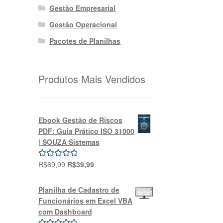
Gestão Empresarial
Gestão Operacional
Pacotes de Planilhas
Produtos Mais Vendidos
Ebook Gestão de Riscos
PDF: Guia Prático ISO 31000
| SOUZA Sistemas
O
O
R$
69,99
R$
39,99
Avaliação
preço
preço
5.00
de 5
original
atual
Planilha de Cadastro de
era:
é:
Funcionários em Excel VBA
R$69,99.
R$39,99.
com Dashboard