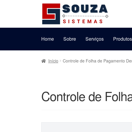
Pular
Pular
para
para
navegação
o
conteúdo
Home
Sobre
Serviços
Produto
Início
Controle de Folha de Pagamento D
Controle de Fol