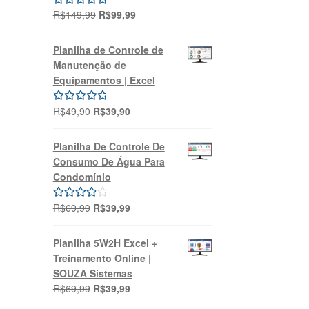
O
O
R$
149,99
R$
99,99
Avaliação
preço
preço
5.00
de 5
original
atual
Planilha de Controle de
era:
é:
Manutenção de
R$149,99.
R$99,99.
Equipamentos | Excel
O
O
R$
49,90
R$
39,90
Avaliação
preço
preço
5.00
de 5
original
atual
Planilha De Controle De
era:
é:
Consumo De Água Para
R$49,90.
R$39,90.
Condomínio
O
O
R$
69,99
R$
39,99
Avaliação
preço
preço
4.00
de 5
original
atual
Planilha 5W2H Excel +
era:
é:
Treinamento Online |
R$69,99.
R$39,99.
SOUZA Sistemas
O
O
R$
69,99
R$
39,99
preço
preço