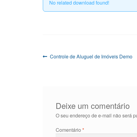
No related download found!
Navegação
Post
Controle de Aluguel de Imóveis Demo
anterior:
de
Post
Deixe um comentário
O seu endereço de e-mail não será p
Comentário
*