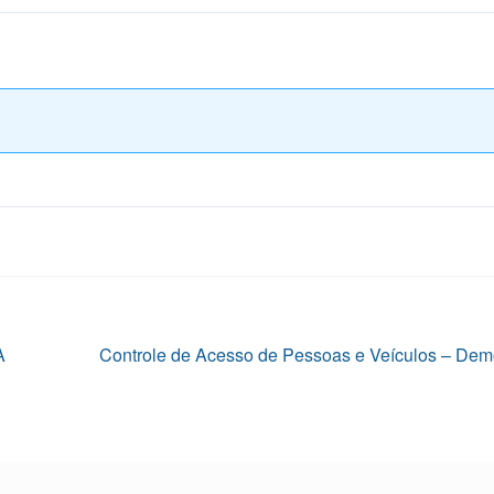
Próximo
A
Controle de Acesso de Pessoas e Veículos – Dem
post: