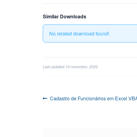
Similar Downloads
No related download found!
Last updated 10 novembro, 2020
Navegação
Post
Cadastro de Funcionários em Excel VB
anterior:
de
Post