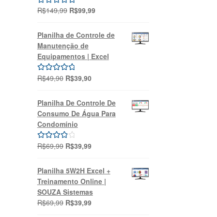
O
O
R$
149,99
R$
99,99
Avaliação
preço
preço
5.00
de 5
original
atual
Planilha de Controle de
era:
é:
Manutenção de
R$149,99.
R$99,99.
Equipamentos | Excel
O
O
R$
49,90
R$
39,90
Avaliação
preço
preço
5.00
de 5
original
atual
Planilha De Controle De
era:
é:
Consumo De Água Para
R$49,90.
R$39,90.
Condomínio
O
O
R$
69,99
R$
39,99
Avaliação
preço
preço
4.00
de 5
original
atual
Planilha 5W2H Excel +
era:
é:
Treinamento Online |
R$69,99.
R$39,99.
SOUZA Sistemas
O
O
R$
69,99
R$
39,99
preço
preço