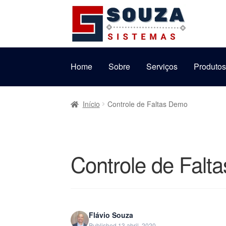
Pular
Pular
para
para
navegação
o
conteúdo
Home
Sobre
Serviços
Produto
Início
Controle de Faltas Demo
Controle de Falt
Flávio Souza
Published 13 abril, 2020