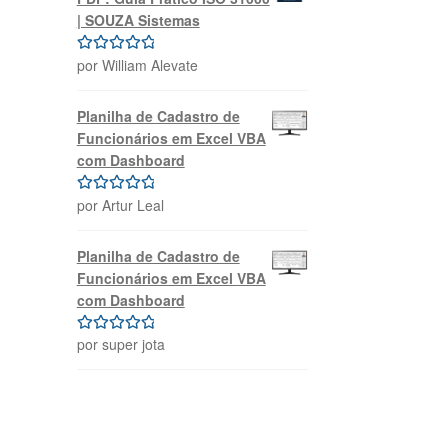
| SOUZA Sistemas
por William Alevate
Avaliação
5
de 5
Planilha de Cadastro de
Funcionários em Excel VBA
com Dashboard
por Artur Leal
Avaliação
5
de 5
Planilha de Cadastro de
Funcionários em Excel VBA
com Dashboard
por super jota
Avaliação
5
de 5