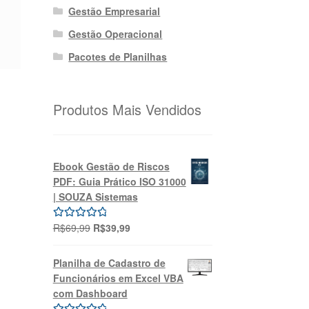
Gestão Empresarial
Gestão Operacional
Pacotes de Planilhas
Produtos Mais Vendidos
Ebook Gestão de Riscos
PDF: Guia Prático ISO 31000
| SOUZA Sistemas
O
O
R$
69,99
R$
39,99
Avaliação
preço
preço
5.00
de 5
original
atual
Planilha de Cadastro de
era:
é:
Funcionários em Excel VBA
R$69,99.
R$39,99.
com Dashboard