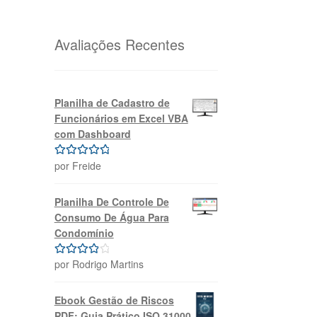
original
atual
era:
é:
R$69,99.
R$39,99.
Avaliações Recentes
Planilha de Cadastro de
Funcionários em Excel VBA
com Dashboard
por Freide
Avaliação
5
de 5
Planilha De Controle De
Consumo De Água Para
Condomínio
por Rodrigo Martins
Avaliação
4
de 5
Ebook Gestão de Riscos
PDF: Guia Prático ISO 31000