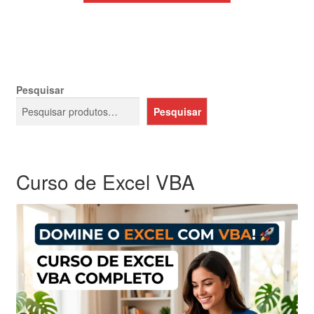
era:
é:
R$69,99.
R$39,99.
Pesquisar
Pesquisar
Curso de Excel VBA