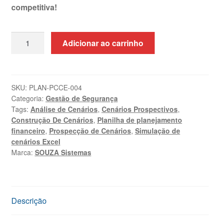
competitiva!
Planilha
Adicionar ao carrinho
de
Construção
de
Cenários
SKU:
PLAN-PCCE-004
Categoria:
Gestão de Segurança
Excel
Tags:
Análise de Cenários
,
Cenários Prospectivos
,
+
Construção De Cenários
,
Planilha de planejamento
Treinamento
financeiro
,
Prospecção de Cenários
,
Simulação de
quantidade
cenários Excel
Marca:
SOUZA Sistemas
Descrição