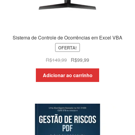
Sistema de Controle de Ocorrências em Excel VBA
OFERTA!
O
O
R$
149,99
R$
99,99
preço
preço
original
atual
Adicionar ao carrinho
era:
é:
R$149,99.
R$99,99.