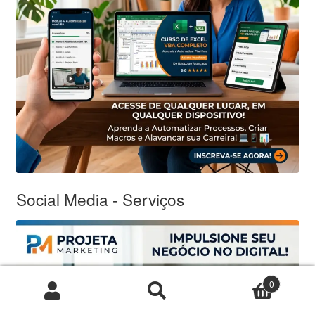
Social Media - Serviços
0
Pesquisar
Pesquisar
por: