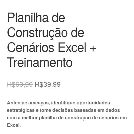
Planilha de
Construção de
Cenários Excel +
Treinamento
O
O
R$
69,99
R$
39,99
preço
preço
Antecipe ameaças, identifique oportunidades
original
atual
estratégicas e tome decisões baseadas em dados
era:
é:
com a melhor planilha de construção de cenários em
Excel.
R$69,99.
R$39,99.