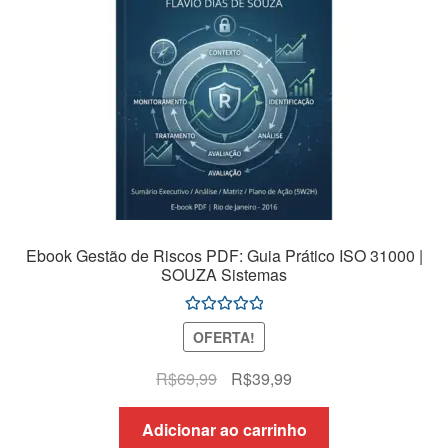
Ebook Gestão de Riscos PDF: Guia Prático ISO 31000 |
SOUZA Sistemas
Avaliação
OFERTA!
5.00
de 5
O
O
R$
69,99
R$
39,99
preço
preço
original
atual
Adicionar ao carrinho