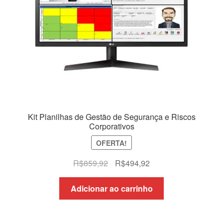
Kit Planilhas de Gestão de Segurança e Riscos
Corporativos
OFERTA!
O
O
R$
859,92
R$
494,92
preço
preço
original
atual
Adicionar ao carrinho
era:
é:
R$859,92.
R$494,92.