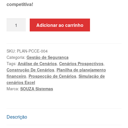
competitiva!
Planilha
Adicionar ao carrinho
de
Construção
de
Cenários
SKU:
PLAN-PCCE-004
Categoria:
Gestão de Segurança
Excel
Tags:
Análise de Cenários
,
Cenários Prospectivos
,
+
Construção De Cenários
,
Planilha de planejamento
Treinamento
financeiro
,
Prospecção de Cenários
,
Simulação de
quantidade
cenários Excel
Marca:
SOUZA Sistemas
Descrição