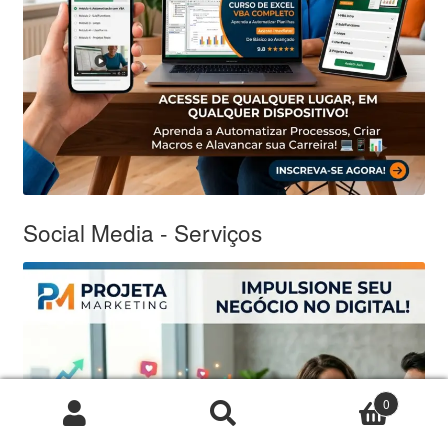
Social Media - Serviços
0
Pesquisar
Pesquisar
por: