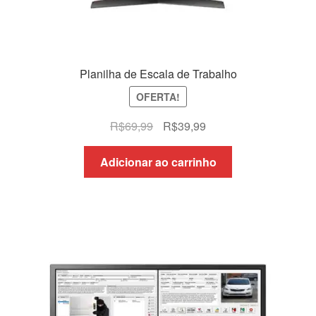
Planilha de Escala de Trabalho
OFERTA!
O
O
R$
69,99
R$
39,99
preço
preço
original
atual
Adicionar ao carrinho
era:
é:
R$69,99.
R$39,99.