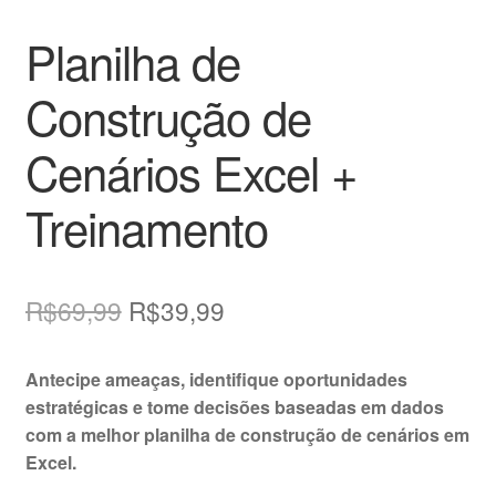
Planilha de
Construção de
Cenários Excel +
Treinamento
O
O
R$
69,99
R$
39,99
preço
preço
Antecipe ameaças, identifique oportunidades
original
atual
estratégicas e tome decisões baseadas em dados
era:
é:
com a melhor planilha de construção de cenários em
Excel.
R$69,99.
R$39,99.