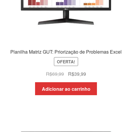
Planilha Matriz GUT: Priorização de Problemas Excel
OFERTA!
O
O
R$
69,99
R$
39,99
preço
preço
original
atual
Adicionar ao carrinho
era:
é:
R$69,99.
R$39,99.