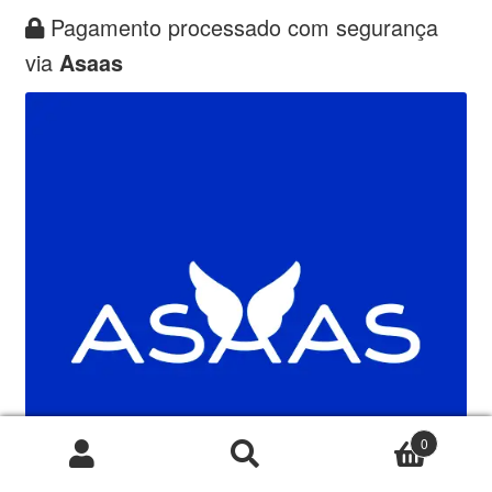
Pagamento processado com segurança
via
Asaas
0
Pesquisar
Pesquisar
por: