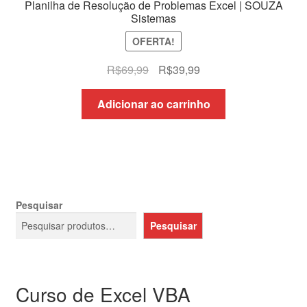
Planilha de Resolução de Problemas Excel | SOUZA
Sistemas
OFERTA!
O
O
R$
69,99
R$
39,99
preço
preço
original
atual
Adicionar ao carrinho
era:
é:
R$69,99.
R$39,99.
Pesquisar
Pesquisar
Curso de Excel VBA