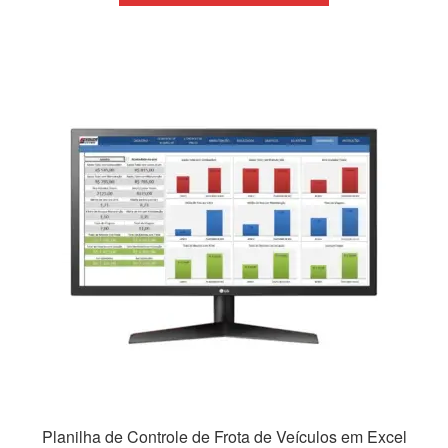
era:
é:
R$69,99.
R$39,99.
Planilha de Controle de Frota de Veículos em Excel