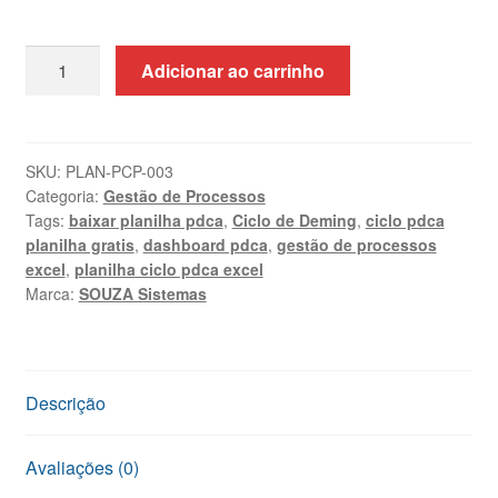
Planilha
Adicionar ao carrinho
Ciclo
PDCA
Excel
+
SKU:
PLAN-PCP-003
Categoria:
Gestão de Processos
Curso
Tags:
baixar planilha pdca
,
Ciclo de Deming
,
ciclo pdca
Online
planilha gratis
,
dashboard pdca
,
gestão de processos
|
excel
,
planilha ciclo pdca excel
SOUZA
Marca:
SOUZA Sistemas
Sistemas
quantidade
Descrição
Avaliações (0)