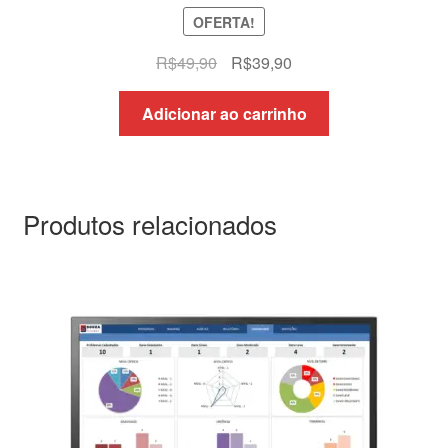
OFERTA!
O
O
R$
49,90
R$
39,90
preço
preço
original
atual
Adicionar ao carrinho
era:
é:
R$49,90.
R$39,90.
Produtos relacionados