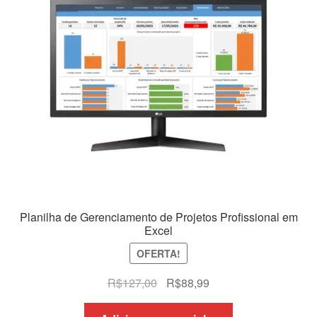
Planilha de Gerenciamento de Projetos Profissional em
Excel
OFERTA!
O
O
R$
127,00
R$
88,99
preço
preço