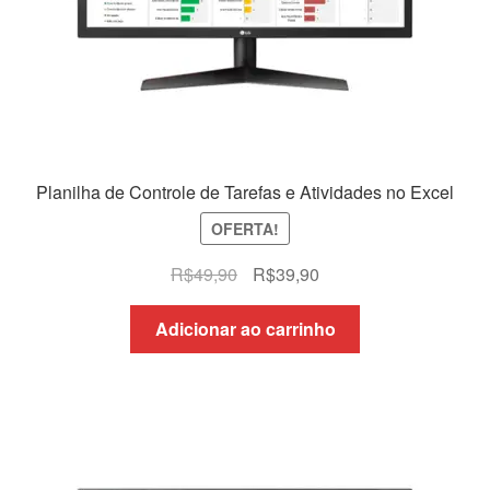
Planilha de Controle de Tarefas e Atividades no Excel
OFERTA!
O
O
R$
49,90
R$
39,90
preço
preço
original
atual
Adicionar ao carrinho
era:
é:
R$49,90.
R$39,90.