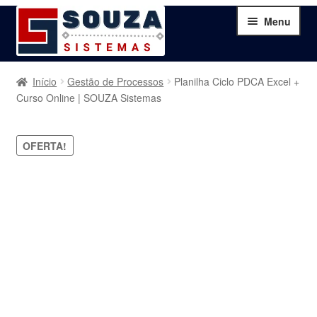
Pular
Pular
Menu
para
para
navegação
o
conteúdo
Home
Início
Gestão de Processos
Planilha Ciclo PDCA Excel +
Curso Online | SOUZA Sistemas
Sobre
OFERTA!
Serviços
Produtos
Blog
Contato
Minha Conta