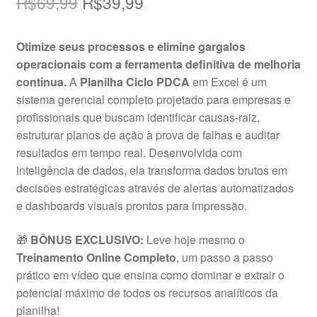
O
O
R$
69,99
R$
39,99
preço
preço
Otimize seus processos e elimine gargalos
original
atual
operacionais com a ferramenta definitiva de melhoria
era:
é:
contínua.
A
Planilha Ciclo PDCA
em Excel é um
sistema gerencial completo projetado para empresas e
R$69,99.
R$39,99.
profissionais que buscam identificar causas-raiz,
estruturar planos de ação à prova de falhas e auditar
resultados em tempo real. Desenvolvida com
inteligência de dados, ela transforma dados brutos em
decisões estratégicas através de alertas automatizados
e dashboards visuais prontos para impressão.
🎁
BÔNUS EXCLUSIVO:
Leve hoje mesmo o
Treinamento Online Completo
, um passo a passo
prático em vídeo que ensina como dominar e extrair o
potencial máximo de todos os recursos analíticos da
planilha!