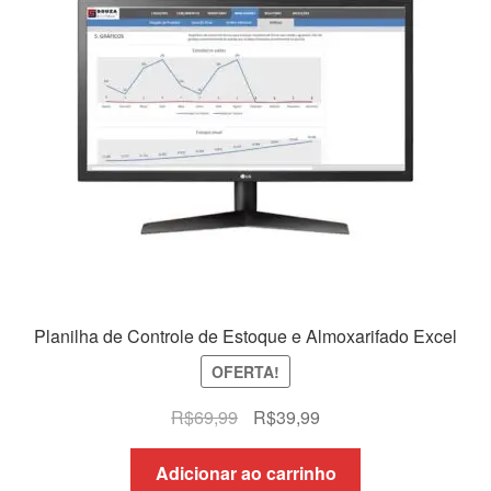
Planilha de Controle de Estoque e Almoxarifado Excel
OFERTA!
O
O
R$
69,99
R$
39,99
preço
preço
original
atual
Adicionar ao carrinho