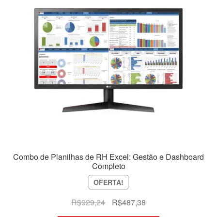
Combo de Planilhas de RH Excel: Gestão e Dashboard
Completo
OFERTA!
O
O
R$
929,24
R$
487,38
preço
preço