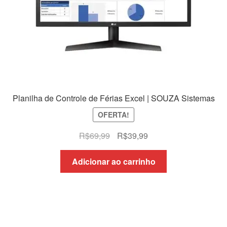
Planilha de Controle de Férias Excel | SOUZA Sistemas
OFERTA!
O
O
R$
69,99
R$
39,99
preço
preço
original
atual
Adicionar ao carrinho
era:
é:
R$69,99.
R$39,99.