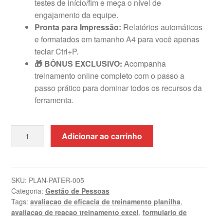
testes de início/fim e meça o nível de
engajamento da equipe.
Pronta para Impressão:
Relatórios automáticos
e formatados em tamanho A4 para você apenas
teclar Ctrl+P.
🎁 BÔNUS EXCLUSIVO:
Acompanha
treinamento online completo com o passo a
passo prático para dominar todos os recursos da
ferramenta.
Planilha
Adicionar ao carrinho
de
Avaliação
de
Treinamento
SKU:
PLAN-PATER-005
Categoria:
Gestão de Pessoas
em
Tags:
avaliacao de eficacia de treinamento planilha
,
Excel
avaliacao de reacao treinamento excel
,
formulario de
com