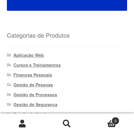
Categorias de Produtos
Aplicação Web
Cursos e Treinamentos
Finanças Pessoais
Gestão de Pessoas
Gestão de Processos
Gestão de Segurança
Gestão de Vendas
0
Gestão Empresarial
Pesquisar
Pesquisar
por:
Gestão Operacional