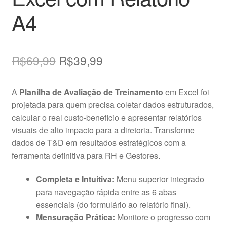
A4
O
O
R$
69,99
R$
39,99
preço
preço
A
Planilha de Avaliação de Treinamento
em Excel foi
original
atual
projetada para quem precisa coletar dados estruturados,
era:
é:
calcular o real custo-benefício e apresentar relatórios
visuais de alto impacto para a diretoria. Transforme
R$69,99.
R$39,99.
dados de T&D em resultados estratégicos com a
ferramenta definitiva para RH e Gestores.
Completa e Intuitiva:
Menu superior integrado
para navegação rápida entre as 6 abas
essenciais (do formulário ao relatório final).
Mensuração Prática:
Monitore o progresso com