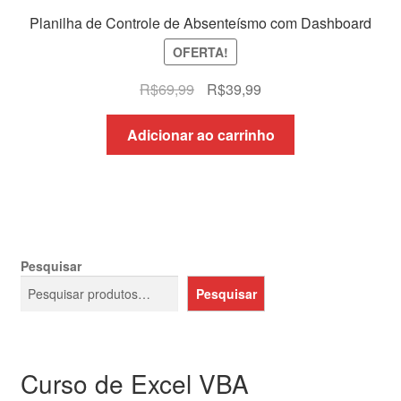
Planilha de Controle de Absenteísmo com Dashboard
OFERTA!
O
O
R$
69,99
R$
39,99
preço
preço
original
atual
Adicionar ao carrinho
era:
é:
R$69,99.
R$39,99.
Pesquisar
Pesquisar
Curso de Excel VBA