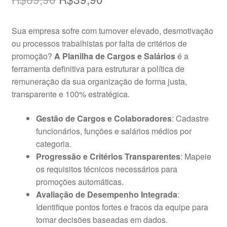
preço
preço
Sua empresa sofre com turnover elevado, desmotivação
original
atual
ou processos trabalhistas por falta de critérios de
era:
é:
promoção?
A Planilha de Cargos e Salários
é a
ferramenta definitiva para estruturar a política de
R$69,90.
R$39,90.
remuneração da sua organização de forma justa,
transparente e 100% estratégica.
Gestão de Cargos e Colaboradores
: Cadastre
funcionários, funções e salários médios por
categoria.
Progressão e Critérios Transparentes
: Mapeie
os requisitos técnicos necessários para
promoções automáticas.
Avaliação de Desempenho Integrada
:
Identifique pontos fortes e fracos da equipe para
tomar decisões baseadas em dados.