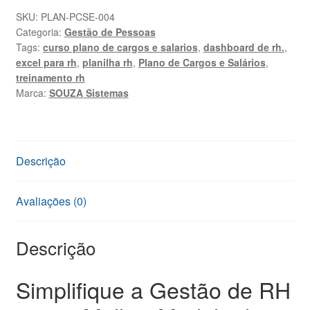
Salários
SKU:
PLAN-PCSE-004
Categoria:
Gestão de Pessoas
Excel
Tags:
curso plano de cargos e salarios
,
dashboard de rh.
,
com
excel para rh
,
planilha rh
,
Plano de Cargos e Salários
,
Curso
treinamento rh
quantidade
Marca:
SOUZA Sistemas
Descrição
Avaliações (0)
Descrição
Simplifique a Gestão de RH