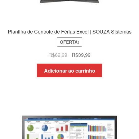
Planilha de Controle de Férias Excel | SOUZA Sistemas
OFERTA!
O
O
R$
69,99
R$
39,99
preço
preço
original
atual
Adicionar ao carrinho
era:
é:
R$69,99.
R$39,99.