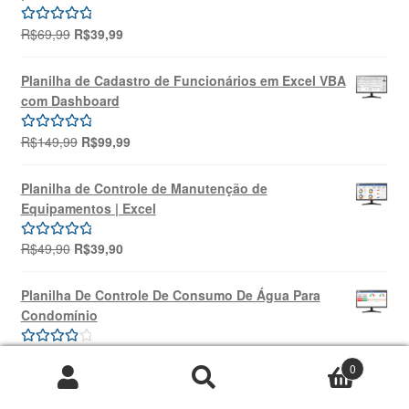
O
O
R$
69,99
R$
39,99
Avaliação
preço
preço
5.00
de 5
original
atual
Planilha de Cadastro de Funcionários em Excel VBA
era:
é:
com Dashboard
R$69,99.
R$39,99.
O
O
R$
149,99
R$
99,99
Avaliação
preço
preço
5.00
de 5
original
atual
Planilha de Controle de Manutenção de
era:
é:
Equipamentos | Excel
R$149,99.
R$99,99.
O
O
R$
49,90
R$
39,90
Avaliação
preço
preço
5.00
de 5
original
atual
Planilha De Controle De Consumo De Água Para
era:
é:
Condomínio
R$49,90.
R$39,90.
O
O
R$
69,99
R$
39,99
Avaliação
0
preço
preço
4.00
de 5
Pesquisar
Pesquisar
original
atual
Planilha 5W2H Excel + Treinamento Online | SOUZA
por: