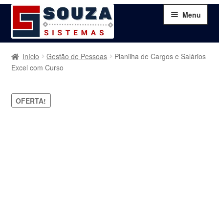
Pular
Pular
Menu
para
para
navegação
o
conteúdo
Home
Início
Gestão de Pessoas
Planilha de Cargos e Salários
Excel com Curso
Sobre
OFERTA!
Serviços
Produtos
Blog
Contato
Minha Conta