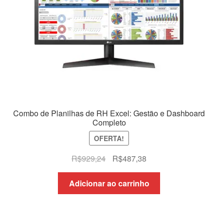
Combo de Planilhas de RH Excel: Gestão e Dashboard
Completo
OFERTA!
O
O
R$
929,24
R$
487,38
preço
preço
original
atual
Adicionar ao carrinho
era:
é:
R$929,24.
R$487,38.