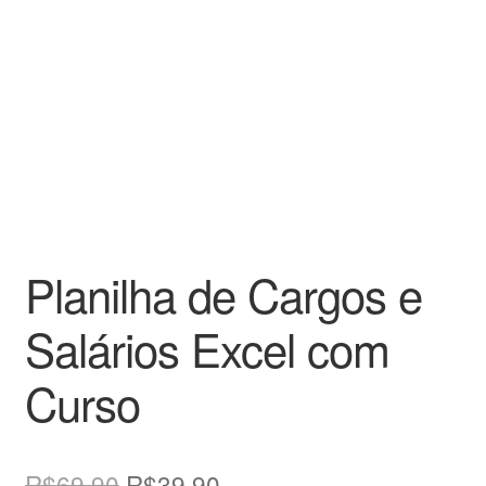
Planilha de Cargos e
Salários Excel com
Curso
O
O
R$
69,90
R$
39,90