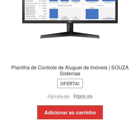
Planilha de Controle de Aluguel de Imóveis | SOUZA
Sistemas
OFERTA!
O
O
R$
129,99
R$
69,99
preço
preço
original
atual
Adicionar ao carrinho
era:
é:
R$129,99.
R$69,99.