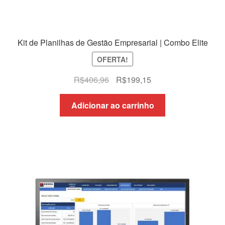
Kit de Planilhas de Gestão Empresarial | Combo Elite
OFERTA!
O
O
R$
406,96
R$
199,15
preço
preço
original
atual
Adicionar ao carrinho
era:
é:
R$406,96.
R$199,15.