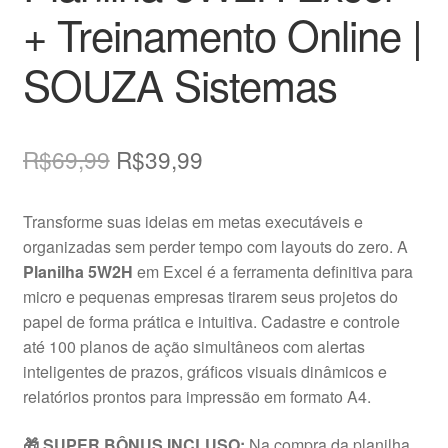
+ Treinamento Online |
SOUZA Sistemas
O
O
R$
69,99
R$
39,99
preço
preço
Transforme suas ideias em metas executáveis e
original
atual
organizadas sem perder tempo com layouts do zero. A
era:
é:
Planilha 5W2H
em Excel é a ferramenta definitiva para
micro e pequenas empresas tirarem seus projetos do
R$69,99.
R$39,99.
papel de forma prática e intuitiva. Cadastre e controle
até 100 planos de ação simultâneos com alertas
inteligentes de prazos, gráficos visuais dinâmicos e
relatórios prontos para impressão em formato A4.
🎁 SUPER BÔNUS INCLUSO:
Na compra da planilha,