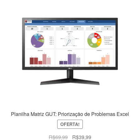
Planilha Matriz GUT: Priorização de Problemas Excel
OFERTA!
O
O
R$
69,99
R$
39,99