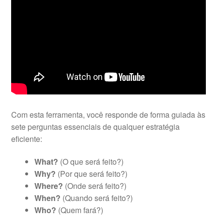
Com esta ferramenta, você responde de forma guiada às
sete perguntas essenciais de qualquer estratégia
eficiente:
What?
(O que será feito?)
Why?
(Por que será feito?)
Where?
(Onde será feito?)
When?
(Quando será feito?)
Who?
(Quem fará?)