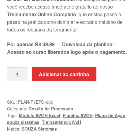
você recebe acesso imediato e gratuito ao nosso
Treinamento Online Completo
, que ensina passo a
passo na prática como dominar e extrair o máximo de
todos os recursos da ferramenta!
Por apenas R$ 39,99 — Download da planilha +
Acesso ao curso liberados logo após o pagamento.
Planilha
Adicionar ao carrinho
5W2H
Excel
+
Treinamento
SKU:
PLAN-P5ETO-005
Categoria:
Gestão de Processos
Online
Tags:
Modelo 5W2H Excel
,
Planilha 5W2H
,
Plano de Ação
,
|
souza sistemas
,
Treinamento 5W2H
SOUZA
Marca:
SOUZA Sistemas
Sistemas