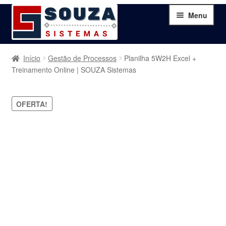
Pular
Pular
Menu
para
para
navegação
o
conteúdo
Home
Início
Gestão de Processos
Planilha 5W2H Excel +
Treinamento Online | SOUZA Sistemas
Sobre
OFERTA!
Serviços
Produtos
Blog
Contato
Minha Conta