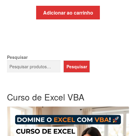
preço
preço
original
atual
Adicionar ao carrinho
era:
é:
R$69,99.
R$39,99.
Pesquisar
Pesquisar
Curso de Excel VBA