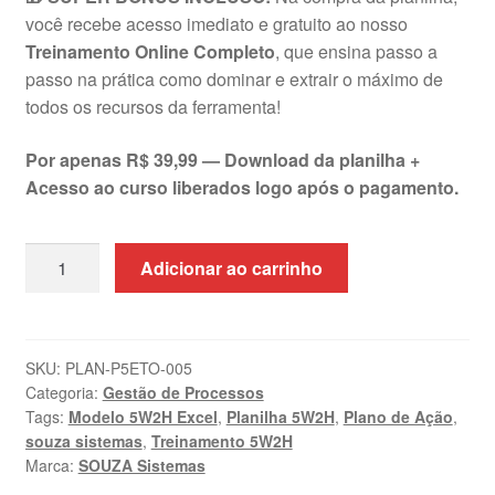
você recebe acesso imediato e gratuito ao nosso
Treinamento Online Completo
, que ensina passo a
passo na prática como dominar e extrair o máximo de
todos os recursos da ferramenta!
Por apenas R$ 39,99 — Download da planilha +
Acesso ao curso liberados logo após o pagamento.
Planilha
Adicionar ao carrinho
5W2H
Excel
+
Treinamento
SKU:
PLAN-P5ETO-005
Categoria:
Gestão de Processos
Online
Tags:
Modelo 5W2H Excel
,
Planilha 5W2H
,
Plano de Ação
,
|
souza sistemas
,
Treinamento 5W2H
SOUZA
Marca:
SOUZA Sistemas
Sistemas