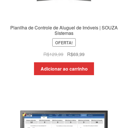
Planilha de Controle de Aluguel de Imóveis | SOUZA
Sistemas
OFERTA!
O
O
R$
129,99
R$
69,99
preço
preço
original
atual
Adicionar ao carrinho
era:
é:
R$129,99.
R$69,99.