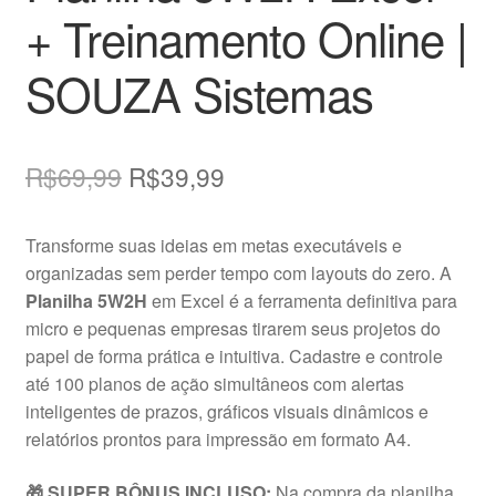
+ Treinamento Online |
SOUZA Sistemas
O
O
R$
69,99
R$
39,99
preço
preço
Transforme suas ideias em metas executáveis e
original
atual
organizadas sem perder tempo com layouts do zero. A
era:
é:
Planilha 5W2H
em Excel é a ferramenta definitiva para
micro e pequenas empresas tirarem seus projetos do
R$69,99.
R$39,99.
papel de forma prática e intuitiva. Cadastre e controle
até 100 planos de ação simultâneos com alertas
inteligentes de prazos, gráficos visuais dinâmicos e
relatórios prontos para impressão em formato A4.
🎁 SUPER BÔNUS INCLUSO:
Na compra da planilha,