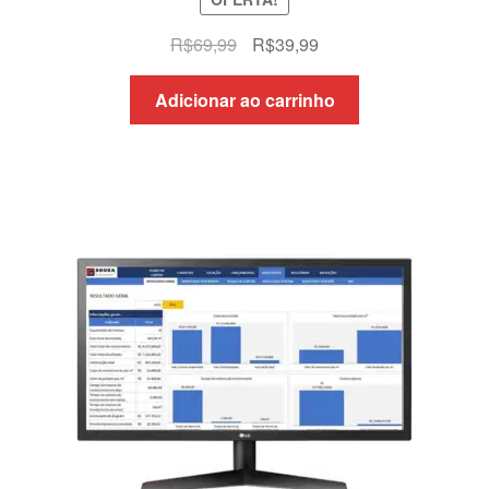
O
O
R$
69,99
R$
39,99
preço
preço
original
atual
Adicionar ao carrinho
era:
é:
R$69,99.
R$39,99.