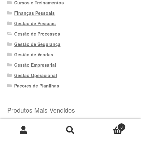
Cursos e Treinamentos
Finanças Pessoais
Gestão de Pessoas
Gestão de Processos
Gestão de Segurança
Gestão de Vendas
Gestão Empresarial
Gestão Operacional
Pacotes de Planilhas
Produtos Mais Vendidos
0
Pesquisar
Pesquisar
Ebook Gestão de Riscos PDF: Guia Prático ISO 31000
por: