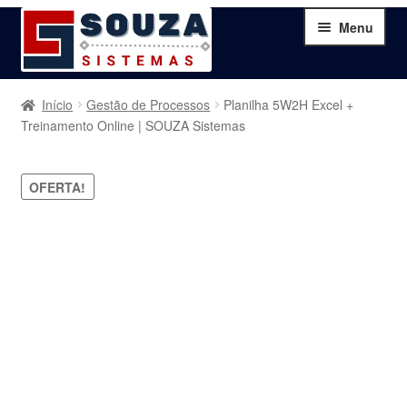
Pular
Pular
Menu
para
para
navegação
o
conteúdo
Home
Início
Gestão de Processos
Planilha 5W2H Excel +
Treinamento Online | SOUZA Sistemas
Sobre
OFERTA!
Serviços
Produtos
Blog
Contato
Minha Conta