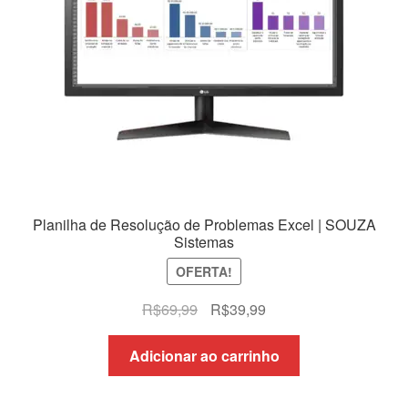
Planilha de Resolução de Problemas Excel | SOUZA
Sistemas
OFERTA!
O
O
R$
69,99
R$
39,99
preço
preço
original
atual
Adicionar ao carrinho
era:
é:
R$69,99.
R$39,99.