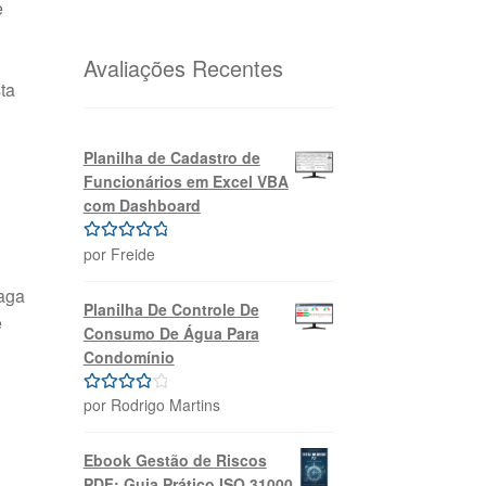
e
original
atual
era:
é:
R$69,99.
R$39,99.
Avaliações Recentes
ta
Planilha de Cadastro de
Funcionários em Excel VBA
com Dashboard
por Freide
Avaliação
5
de 5
aga
Planilha De Controle De
e
Consumo De Água Para
Condomínio
por Rodrigo Martins
Avaliação
4
de 5
Ebook Gestão de Riscos
PDF: Guia Prático ISO 31000