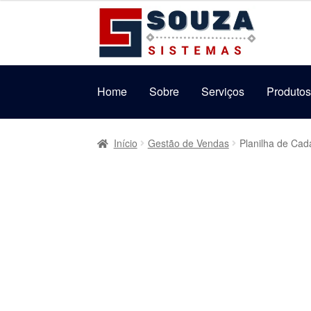
original
atual
Pular
Pular
era:
é:
para
para
R$69,99.
R$39,99.
navegação
o
conteúdo
Home
Sobre
Serviços
Produto
Início
Gestão de Vendas
Planilha de Cad