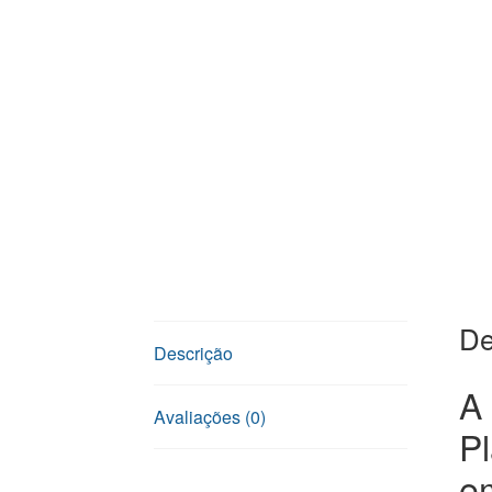
De
Descrição
A 
Avaliações (0)
Pl
e