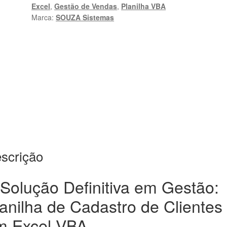
Excel
,
Gestão de Vendas
,
Planilha VBA
VBA
Marca:
SOUZA Sistemas
|
SOUZA
Sistemas
quantidade
scrição
Solução Definitiva em Gestão:
anilha de Cadastro de Clientes
m Excel VBA