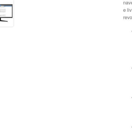
nav
e li
revo