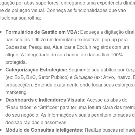
egação por abas superiores, entregando uma experiência dinâ
vre de poluição visual. Conheça as funcionalidades que vão
lucionar sua rotina:
Formulários de Gestão em VBA:
Esqueça a digitação diret
nas células. Utilize um formulário executável pop-up para
Cadastrar, Pesquisar, Atualizar e Excluir registros com um
clique. A integridade do seu banco de dados fica 100%
protegida.
Categorização Estratégica:
Segmente seu público por
Gru
(ex: B2B, B2C, Setor Público) e
Situação
(ex: Ativo, Inativo,
prospecção). Entenda exatamente onde focar seus esforços
marketing.
Dashboards e Indicadores Visuais:
Acesse as abas de
“Resultados” e “Gráficos” para ter uma leitura clara das métri
do seu negócio. As informações visuais permitem tomadas 
decisão rápidas e assertivas.
Módulo de Consultas Inteligentes:
Realize buscas refinad