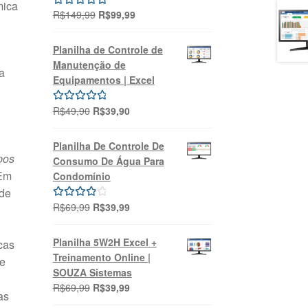
mica
O
O
R$
149,99
R$
99,99
Avaliação
preço
preço
5.00
de 5
original
atual
Planilha de Controle de
era:
é:
Manutenção de
a
R$149,99.
R$99,99.
Equipamentos | Excel
O
O
R$
49,90
R$
39,90
Avaliação
preço
preço
5.00
de 5
original
atual
Planilha De Controle De
era:
é:
pos
Consumo De Água Para
R$49,90.
R$39,90.
 Em
Condomínio
 de
O
O
R$
69,99
R$
39,99
Avaliação
preço
preço
4.00
de 5
original
atual
Planilha 5W2H Excel +
cas
era:
é:
Treinamento Online |
de
R$69,99.
R$39,99.
SOUZA Sistemas
O
O
R$
69,99
R$
39,99
as
preço
preço