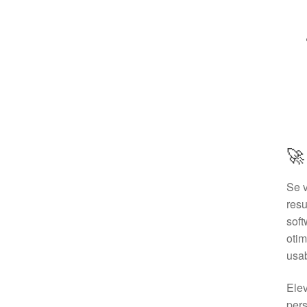
🚀
Se 
res
soft
otim
usab
Elev
pers