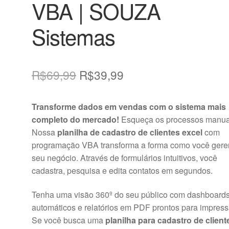
VBA | SOUZA
Sistemas
O
O
R$
69,99
R$
39,99
preço
preço
Transforme dados em vendas com o sistema mais
original
atual
completo do mercado!
Esqueça os processos manua
era:
é:
Nossa
planilha de cadastro de clientes excel
com
programação VBA transforma a forma como você gere
R$69,99.
R$39,99.
seu negócio. Através de formulários intuitivos, você
cadastra, pesquisa e edita contatos em segundos.
Tenha uma visão 360º do seu público com dashboard
automáticos e relatórios em PDF prontos para impress
Se você busca uma
planilha para cadastro de client