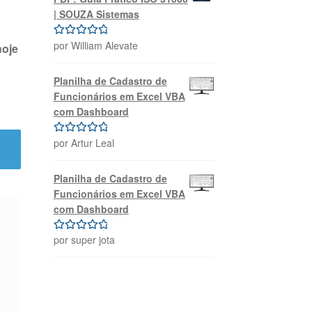
| SOUZA Sistemas
por William Alevate
Avaliação
5
hoje
de 5
Planilha de Cadastro de
Funcionários em Excel VBA
com Dashboard
por Artur Leal
Avaliação
5
de 5
Planilha de Cadastro de
Funcionários em Excel VBA
com Dashboard
por super jota
Avaliação
5
de 5