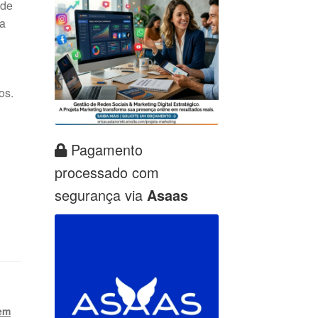
 de
ta
os.
Pagamento
processado com
segurança via
Asaas
em