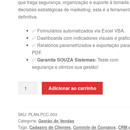
que traga segurança, organização e suporte à tomada
decisões estratégicas de marketing, esta é a ferramen
definitiva.
✅ Formulários automatizados via Excel VBA.
✅ Dashboards com indicadores visuais e gráfic
✅ Relatórios parametrizados e exportação para
PDF.
✅
Garantia SOUZA Sistemas:
Teste com
segurança e otimize sua gestão!
Planilha
Adicionar ao carrinho
de
Cadastro
de
Clientes
SKU:
PLAN-PCC-003
Categoria:
Gestão de Vendas
em
Tags:
Cadastro de Clientes
,
Controle de Contatos
,
CRM 
Excel