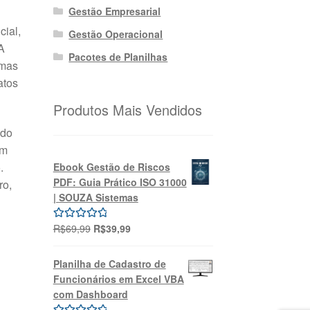
Gestão Empresarial
cial,
Gestão Operacional
A
Pacotes de Planilhas
emas
atos
Produtos Mais Vendidos
ndo
em
.
Ebook Gestão de Riscos
PDF: Guia Prático ISO 31000
ro,
| SOUZA Sistemas
O
O
R$
69,99
R$
39,99
Avaliação
preço
preço
5.00
de 5
original
atual
Planilha de Cadastro de
era:
é:
Funcionários em Excel VBA
R$69,99.
R$39,99.
com Dashboard