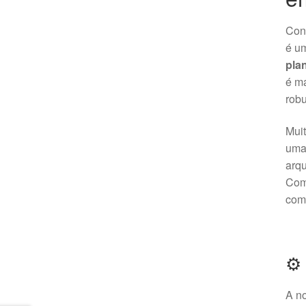
Conh
é um
plan
é ma
robu
Mui
um
arqu
Com
com 
⚙️
A n