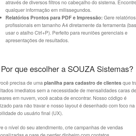
através de diversos filtros no cabeçalho do sistema. Encontr
qualquer informação em milissegundos.
Relatórios Prontos para PDF e Impressão:
Gere relatórios
profissionais em tamanho A4 diretamente da ferramenta (bas
usar o atalho Ctrl+P). Perfeito para reuniões gerenciais e
apresentações de resultados.
 Por que escolher a SOUZA Sistemas?
você precisa de uma
planilha para cadastro de clientes
que tr
ultados imediatos sem a necessidade de mensalidades caras d
wares em nuvem, você acaba de encontrar. Nosso código é
izado para não travar e nosso layout é desenhado com foco na
ilidade do usuário final (UX).
e o nível do seu atendimento, crie campanhas de vendas
onalizadas e pare de perder dinheiro com contatos