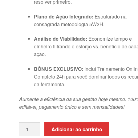
resolver primeiro.
Plano de Ação Integrado:
Estruturado na
consagrada metodologia 5W2H.
Análise de Viabilidade:
Economize tempo e
dinheiro filtrando o esforço vs. benefício de cad
ação.
BÔNUS EXCLUSIVO:
Inclui Treinamento Onli
Completo 24h para você dominar todos os recu
da ferramenta.
Aumente a eficiência da sua gestão hoje mesmo. 100
editável, pagamento único e sem mensalidades!
Planilha
Adicionar ao carrinho
de