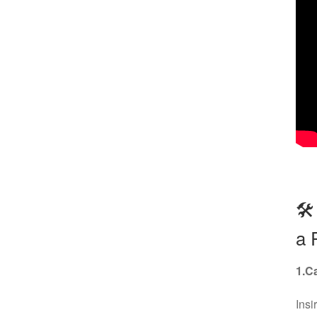
🛠
a 
1.Ca
Insi