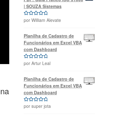
| SOUZA Sistemas
por William Alevate
Avaliação
5
de 5
Planilha de Cadastro de
Funcionários em Excel VBA
com Dashboard
por Artur Leal
Avaliação
5
de 5
Planilha de Cadastro de
Funcionários em Excel VBA
ona
com Dashboard
por super jota
Avaliação
5
de 5