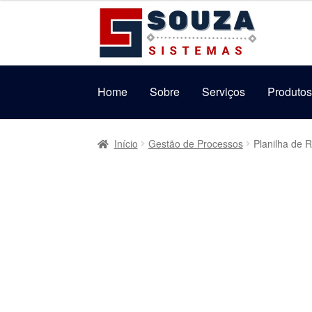
original
atual
Pular
Pular
era:
é:
para
para
R$69,99.
R$39,99.
navegação
o
conteúdo
Home
Sobre
Serviços
Produto
Início
Gestão de Processos
Planilha de 