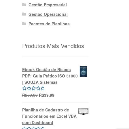
Gestão Empresarial
Gestão Operacional
Pacotes de Planilhas
Produtos Mais Vendidos
Ebook Gestão de Riscos
PDF: Guia Prático ISO 31000
| SOUZA Sistemas
O
O
R$
69,99
R$
39,99
Avaliação
preço
preço
5.00
de 5
original
atual
Planilha de Cadastro de
era:
é:
Funcionários em Excel VBA
R$69,99.
R$39,99.
com Dashboard