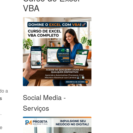
VBA
do a
Social Media -
s
Serviços
.
ue