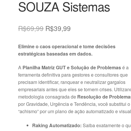
SOUZA Sistemas
O
O
R$
69,99
R$
39,99
preço
preço
Elimine o caos operacional e tome decisões
original
atual
estratégicas baseadas em dados.
era:
é:
A
Planilha Matriz GUT e Solução de Problemas
é a
R$69,99.
R$39,99.
ferramenta definitiva para gestores e consultores que
precisam identificar, ranquear e neutralizar gargalos
empresariais antes que eles se tornem crises. Utilizan
metodologia consagrada de
Resolução de Problema
por Gravidade, Urgência e Tendência, você substitui o
“achismo” por um plano de ação automatizado e visual
Raking Automatizado:
Saiba exatamente o q