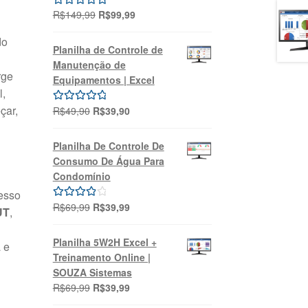
O
O
R$
149,99
R$
99,99
Avaliação
preço
preço
5.00
de 5
do
original
atual
Planilha de Controle de
era:
é:
Manutenção de
R$149,99.
R$99,99.
rge
Equipamentos | Excel
l,
çar,
O
O
R$
49,90
R$
39,90
Avaliação
preço
preço
5.00
de 5
original
atual
Planilha De Controle De
era:
é:
Consumo De Água Para
R$49,90.
R$39,90.
Condomínio
esso
O
O
R$
69,99
R$
39,99
Avaliação
UT
,
preço
preço
4.00
de 5
original
atual
Planilha 5W2H Excel +
 e
era:
é:
Treinamento Online |
R$69,99.
R$39,99.
SOUZA Sistemas
O
O
R$
69,99
R$
39,99
preço
preço