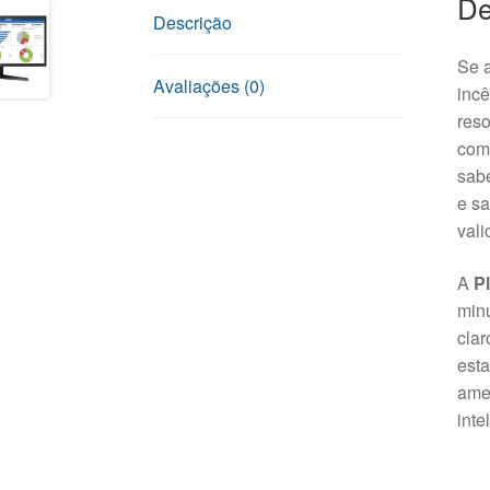
De
Descrição
Se a
Avaliações (0)
incê
reso
como
sab
e sa
vali
A
P
min
cla
esta
amea
inte