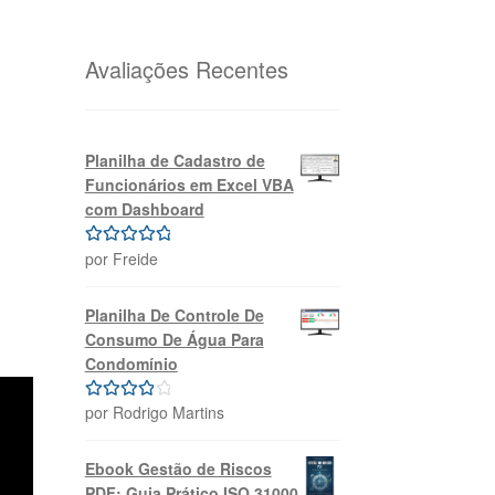
original
atual
era:
é:
R$69,99.
R$39,99.
Avaliações Recentes
Planilha de Cadastro de
Funcionários em Excel VBA
com Dashboard
por Freide
Avaliação
5
de 5
Planilha De Controle De
Consumo De Água Para
Condomínio
por Rodrigo Martins
Avaliação
4
de 5
Ebook Gestão de Riscos
PDF: Guia Prático ISO 31000