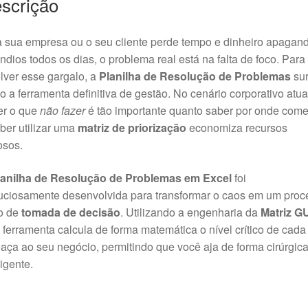
scrição
 sua empresa ou o seu cliente perde tempo e dinheiro apagan
ndios todos os dias, o problema real está na falta de foco. Para
lver esse gargalo, a
Planilha de Resolução de Problemas
su
 a ferramenta definitiva de gestão. No cenário corporativo atua
er o que
não fazer
é tão importante quanto saber por onde come
ber utilizar uma
matriz de priorização
economiza recursos
osos.
lanilha de Resolução de Problemas em Excel
foi
uciosamente desenvolvida para transformar o caos em um proc
ro de
tomada de decisão
. Utilizando a engenharia da
Matriz G
 ferramenta calcula de forma matemática o nível crítico de cada
ça ao seu negócio, permitindo que você aja de forma cirúrgica
ligente.