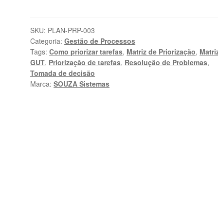
Resolução
de
Problemas
SKU:
PLAN-PRP-003
Categoria:
Gestão de Processos
Excel
Tags:
Como priorizar tarefas
,
Matriz de Priorização
,
Matri
|
GUT
,
Priorização de tarefas
,
Resolução de Problemas
,
SOUZA
Tomada de decisão
Sistemas
Marca:
SOUZA Sistemas
quantidade