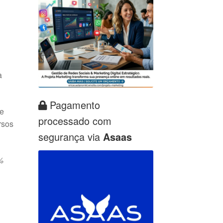
a
Pagamento
ne
processado com
rsos
segurança via
Asaas
%