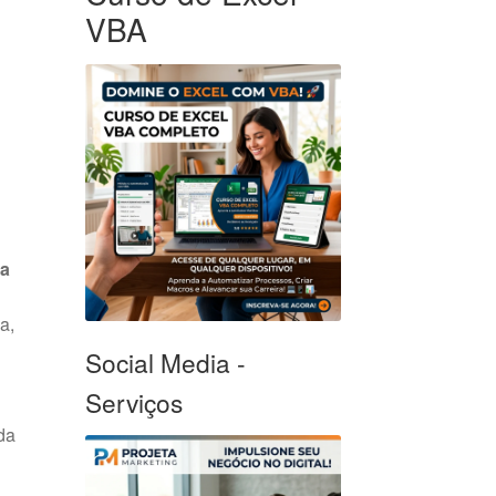
VBA
ta
a,
Social Media -
Serviços
da