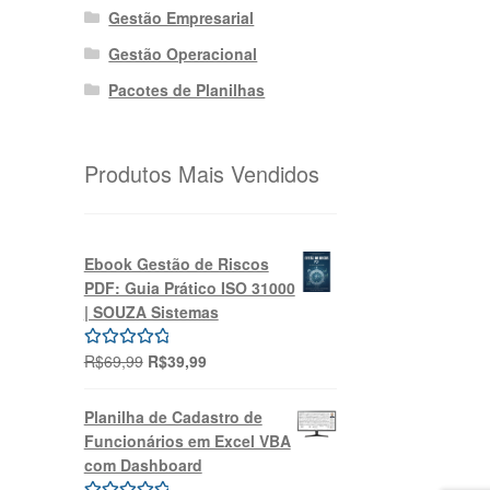
Gestão Empresarial
Gestão Operacional
Pacotes de Planilhas
Produtos Mais Vendidos
Ebook Gestão de Riscos
PDF: Guia Prático ISO 31000
| SOUZA Sistemas
O
O
R$
69,99
R$
39,99
Avaliação
preço
preço
5.00
de 5
original
atual
Planilha de Cadastro de
era:
é:
Funcionários em Excel VBA
R$69,99.
R$39,99.
com Dashboard