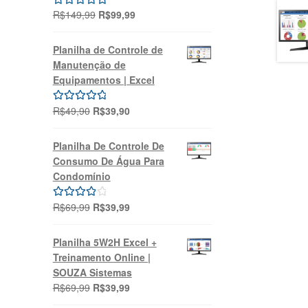
O
O
R$
149,99
R$
99,99
Avaliação
preço
preço
5.00
de 5
original
atual
Planilha de Controle de
era:
é:
Manutenção de
R$149,99.
R$99,99.
Equipamentos | Excel
O
O
R$
49,90
R$
39,90
Avaliação
preço
preço
5.00
de 5
original
atual
Planilha De Controle De
era:
é:
Consumo De Água Para
R$49,90.
R$39,90.
Condomínio
O
O
R$
69,99
R$
39,99
Avaliação
preço
preço
4.00
de 5
original
atual
Planilha 5W2H Excel +
era:
é:
Treinamento Online |
R$69,99.
R$39,99.
SOUZA Sistemas
O
O
R$
69,99
R$
39,99
preço
preço