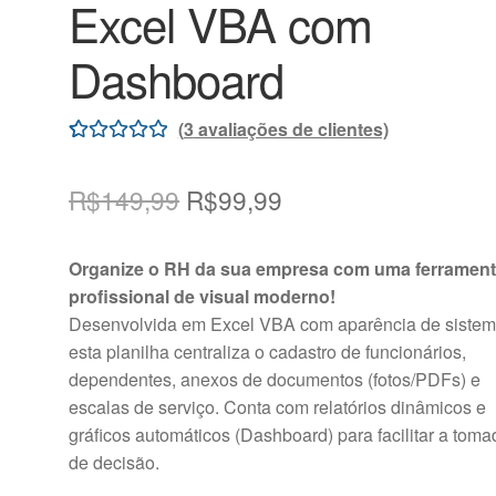
Excel VBA com
Dashboard
(
3
avaliações de clientes)
Avaliado
3
como
5.00
de
O
O
R$
149,99
R$
99,99
5, com
preço
preço
baseado em
Organize o RH da sua empresa com uma ferramen
avaliações de
original
atual
profissional de visual moderno!
clientes
era:
é:
Desenvolvida em Excel VBA com aparência de sistem
esta planilha centraliza o cadastro de funcionários,
R$149,99.
R$99,99.
dependentes, anexos de documentos (fotos/PDFs) e
escalas de serviço. Conta com relatórios dinâmicos e
gráficos automáticos (Dashboard) para facilitar a toma
de decisão.