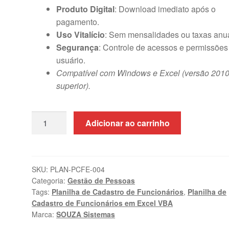
Produto Digital
: Download imediato após o
pagamento.
Uso Vitalício
: Sem mensalidades ou taxas anua
Segurança
: Controle de acessos e permissões
usuário.
Compatível com Windows e Excel (versão 2010
superior).
Planilha
Adicionar ao carrinho
de
Cadastro
de
Funcionários
SKU:
PLAN-PCFE-004
Categoria:
Gestão de Pessoas
em
Tags:
Planilha de Cadastro de Funcionários
,
Planilha de
Excel
Cadastro de Funcionários em Excel VBA
VBA
Marca:
SOUZA Sistemas
com