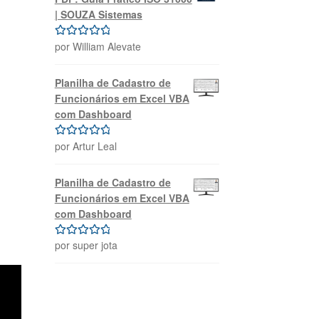
| SOUZA Sistemas
por William Alevate
Avaliação
5
de 5
Planilha de Cadastro de
Funcionários em Excel VBA
com Dashboard
por Artur Leal
Avaliação
5
de 5
Planilha de Cadastro de
Funcionários em Excel VBA
com Dashboard
por super jota
Avaliação
5
de 5