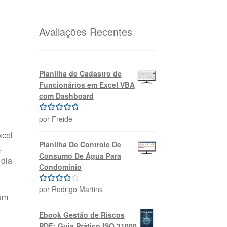
original
atual
era:
é:
R$69,99.
R$39,99.
Avaliações Recentes
Planilha de Cadastro de
Funcionários em Excel VBA
com Dashboard
por Freide
Avaliação
5
de 5
xcel
Planilha De Controle De
,
Consumo De Água Para
 dia
Condomínio
por Rodrigo Martins
Avaliação
 um
4
de 5
Ebook Gestão de Riscos
PDF: Guia Prático ISO 31000