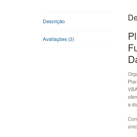
De
Descrição
Pl
Avaliações (3)
F
D
Org
Plan
VBA,
ofer
a di
Com 
únic