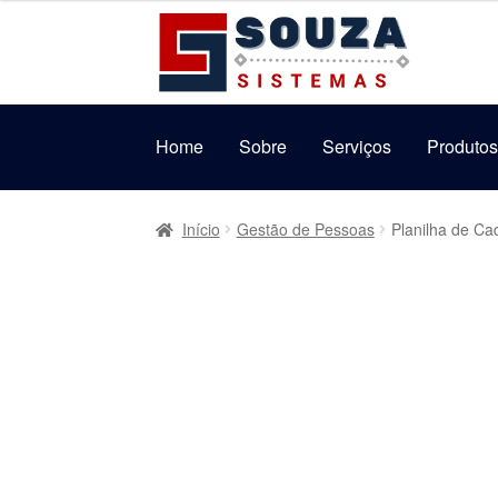
original
atual
5.00
de 5
Pular
Pular
era:
é:
para
para
R$149,99.
R$99,99.
navegação
o
conteúdo
Home
Sobre
Serviços
Produto
Início
Gestão de Pessoas
Planilha de C