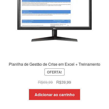
Planilha de Gestão de Crise em Excel + Treinamento
OFERTA!
O
O
R$
69,99
R$
39,99
preço
preço
original
atual
Adicionar ao carrinho
era:
é:
R$69,99.
R$39,99.