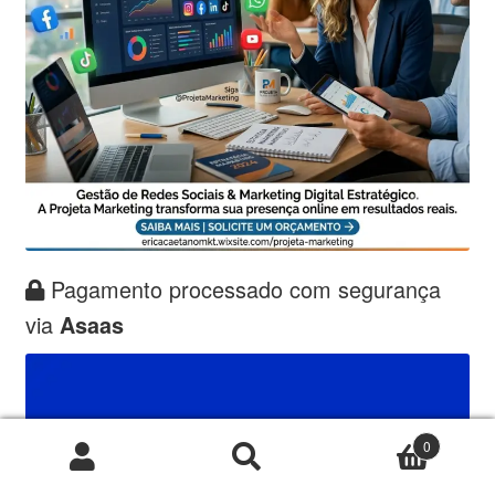
Pagamento processado com segurança
via
Asaas
0
Pesquisar
Pesquisar
por: