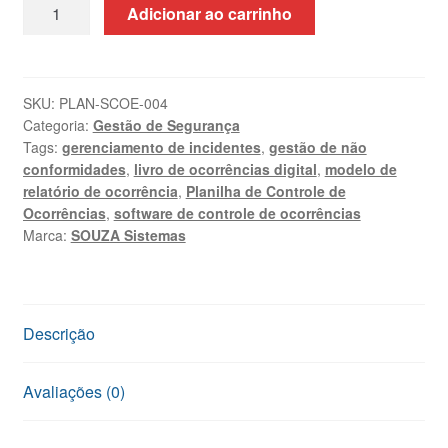
Sistema
Adicionar ao carrinho
de
Controle
de
Ocorrências
SKU:
PLAN-SCOE-004
Categoria:
Gestão de Segurança
em
Tags:
gerenciamento de incidentes
,
gestão de não
Excel
conformidades
,
livro de ocorrências digital
,
modelo de
VBA
relatório de ocorrência
,
Planilha de Controle de
quantidade
Ocorrências
,
software de controle de ocorrências
Marca:
SOUZA Sistemas
Descrição
Avaliações (0)