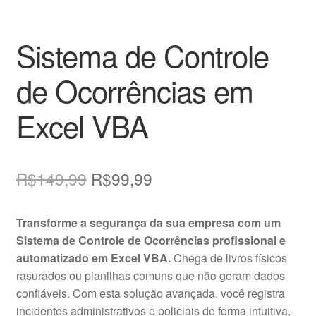
Sistema de Controle
de Ocorrências em
Excel VBA
O
O
R$
149,99
R$
99,99
preço
preço
Transforme a segurança da sua empresa com um
original
atual
Sistema de Controle de Ocorrências profissional e
era:
é:
automatizado em Excel VBA.
Chega de livros físicos
rasurados ou planilhas comuns que não geram dados
R$149,99.
R$99,99.
confiáveis. Com esta solução avançada, você registra
incidentes administrativos e policiais de forma intuitiva,