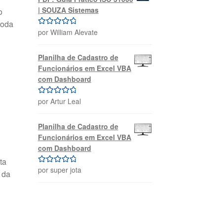
| SOUZA Sistemas
o
toda
por William Alevate
Avaliação
5
de 5
Planilha de Cadastro de
Funcionários em Excel VBA
com Dashboard
por Artur Leal
Avaliação
5
de 5
Planilha de Cadastro de
Funcionários em Excel VBA
com Dashboard
ta
por super jota
Avaliação
5
 da
de 5