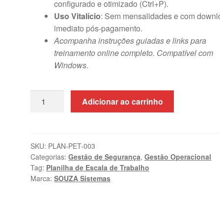
configurado e otimizado (Ctrl+P).
Uso Vitalício
: Sem mensalidades e com downl
imediato pós-pagamento.
Acompanha instruções guiadas e links para
treinamento online completo. Compatível com
Windows.
Planilha
Adicionar ao carrinho
de
Escala
de
Trabalho
SKU:
PLAN-PET-003
Categorias:
Gestão de Segurança
,
Gestão Operacional
quantidade
Tag:
Planilha de Escala de Trabalho
Marca:
SOUZA Sistemas