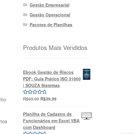
Gestão Empresarial
Gestão Operacional
Pacotes de Planilhas
Produtos Mais Vendidos
Ebook Gestão de Riscos
PDF: Guia Prático ISO 31000
| SOUZA Sistemas
O
O
R$
69,99
R$
39,99
Avaliação
lho
preço
preço
5.00
de 5
original
atual
Planilha de Cadastro de
era:
é:
Funcionários em Excel VBA
rios
R$69,99.
R$39,99.
com Dashboard