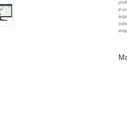
prof
é um
espe
cobe
emp
Ma