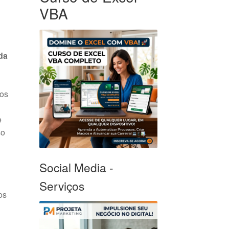
VBA
da
ros
e
so
Social Media -
Serviços
os