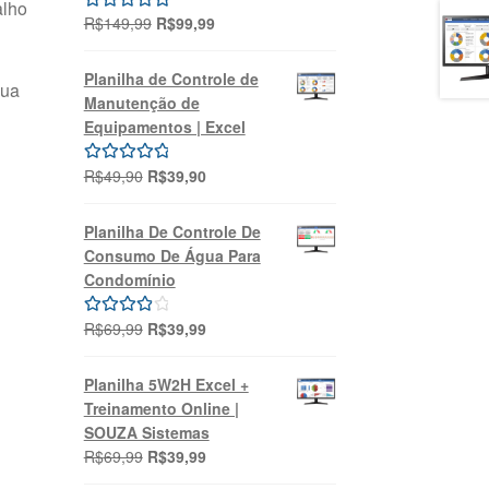
alho
O
O
R$
149,99
R$
99,99
Avaliação
preço
preço
5.00
de 5
original
atual
Planilha de Controle de
sua
era:
é:
Manutenção de
R$149,99.
R$99,99.
Equipamentos | Excel
O
O
R$
49,90
R$
39,90
Avaliação
preço
preço
5.00
de 5
original
atual
Planilha De Controle De
era:
é:
Consumo De Água Para
R$49,90.
R$39,90.
Condomínio
O
O
R$
69,99
R$
39,99
Avaliação
preço
preço
4.00
de 5
original
atual
Planilha 5W2H Excel +
era:
é:
Treinamento Online |
R$69,99.
R$39,99.
SOUZA Sistemas
O
O
R$
69,99
R$
39,99
preço
preço