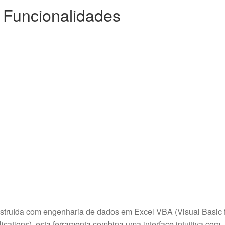
 Funcionalidades
truída com engenharia de dados em Excel VBA (Visual Basic 
ications), esta ferramenta combina uma interface intuitiva com