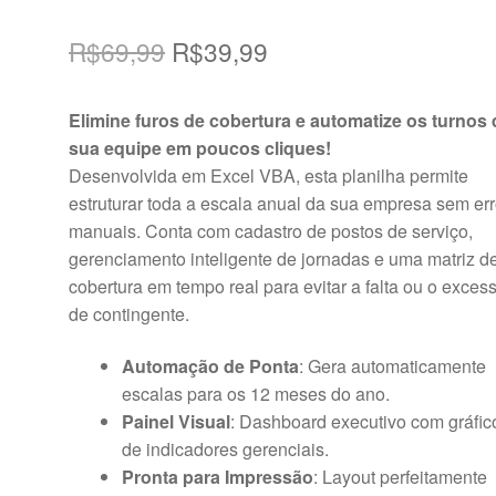
O
O
R$
69,99
R$
39,99
preço
preço
Elimine furos de cobertura e automatize os turnos 
original
atual
sua equipe em poucos cliques!
era:
é:
Desenvolvida em Excel VBA, esta planilha permite
estruturar toda a escala anual da sua empresa sem er
R$69,99.
R$39,99.
manuais. Conta com cadastro de postos de serviço,
gerenciamento inteligente de jornadas e uma matriz d
cobertura em tempo real para evitar a falta ou o exces
de contingente.
Automação de Ponta
: Gera automaticamente
escalas para os 12 meses do ano.
Painel Visual
: Dashboard executivo com gráfic
de indicadores gerenciais.
Pronta para Impressão
: Layout perfeitamente