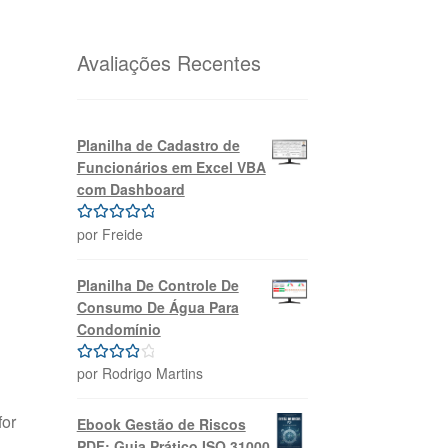
original
atual
era:
é:
R$69,99.
R$39,99.
Avaliações Recentes
Planilha de Cadastro de
Funcionários em Excel VBA
com Dashboard
por Freide
Avaliação
5
de 5
Planilha De Controle De
Consumo De Água Para
Condomínio
por Rodrigo Martins
Avaliação
4
de 5
for
Ebook Gestão de Riscos
PDF: Guia Prático ISO 31000