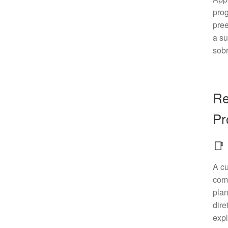
pro
pree
a su
sobr
Re
Pr
📑
A cu
com 
plan
dire
exp