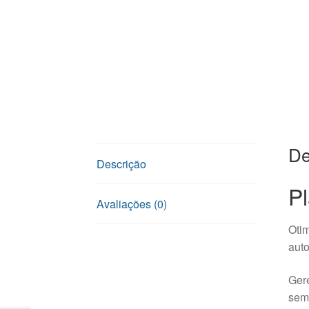
De
Descrição
Pl
Avaliações (0)
Otim
aut
Gere
sem 