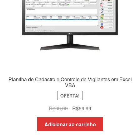
Planilha de Cadastro e Controle de Vigilantes em Excel
VBA
OFERTA!
O
O
R$
99,99
R$
59,99
preço
preço
original
atual
Adicionar ao carrinho
era:
é:
R$99,99.
R$59,99.