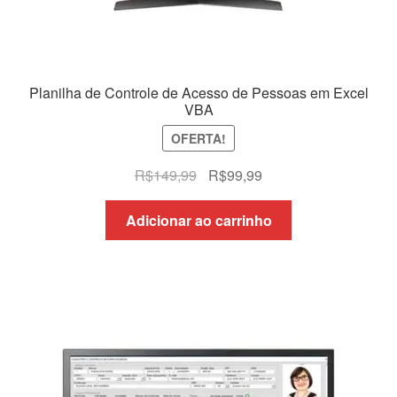
Planilha de Controle de Acesso de Pessoas em Excel
VBA
OFERTA!
O
O
R$
149,99
R$
99,99
preço
preço
original
atual
Adicionar ao carrinho
era:
é:
R$149,99.
R$99,99.