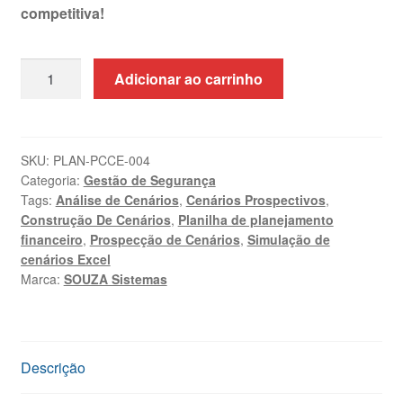
competitiva!
Planilha
Adicionar ao carrinho
de
Construção
de
Cenários
SKU:
PLAN-PCCE-004
Categoria:
Gestão de Segurança
Excel
Tags:
Análise de Cenários
,
Cenários Prospectivos
,
+
Construção De Cenários
,
Planilha de planejamento
Treinamento
financeiro
,
Prospecção de Cenários
,
Simulação de
quantidade
cenários Excel
Marca:
SOUZA Sistemas
Descrição