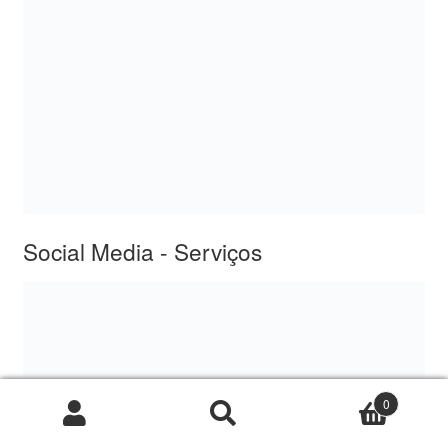
Social Media - Serviços
0
Pesquisar
Pesquisar
por: