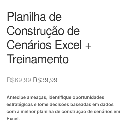
Planilha de
Construção de
Cenários Excel +
Treinamento
O
O
R$
69,99
R$
39,99
preço
preço
Antecipe ameaças, identifique oportunidades
original
atual
estratégicas e tome decisões baseadas em dados
era:
é:
com a melhor planilha de construção de cenários em
Excel.
R$69,99.
R$39,99.