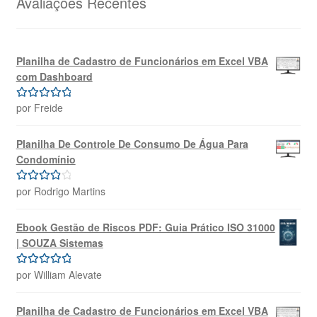
Avaliações Recentes
Planilha de Cadastro de Funcionários em Excel VBA
com Dashboard
por Freide
Avaliação
5
de 5
Planilha De Controle De Consumo De Água Para
Condomínio
por Rodrigo Martins
Avaliação
4
de 5
Ebook Gestão de Riscos PDF: Guia Prático ISO 31000
| SOUZA Sistemas
por William Alevate
Avaliação
5
de 5
Planilha de Cadastro de Funcionários em Excel VBA