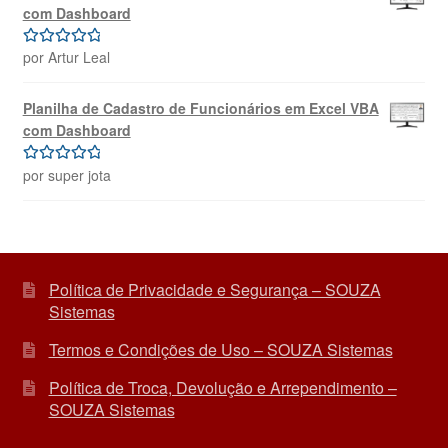
com Dashboard
por Artur Leal
Avaliação
5
de 5
Planilha de Cadastro de Funcionários em Excel VBA
com Dashboard
por super jota
Avaliação
5
de 5
Política de Privacidade e Segurança – SOUZA
Sistemas
Termos e Condições de Uso – SOUZA Sistemas
Política de Troca, Devolução e Arrependimento –
SOUZA Sistemas