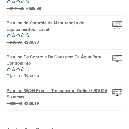
O
O
R$
149,99
R$
99,99
Avaliação
preço
preço
5.00
de 5
original
atual
Planilha de Controle de Manutenção de
era:
é:
Equipamentos | Excel
R$149,99.
R$99,99.
O
O
R$
49,90
R$
39,90
Avaliação
preço
preço
5.00
de 5
original
atual
Planilha De Controle De Consumo De Água Para
era:
é:
Condomínio
R$49,90.
R$39,90.
O
O
R$
69,99
R$
39,99
Avaliação
preço
preço
4.00
de 5
original
atual
Planilha 5W2H Excel + Treinamento Online | SOUZA
era:
é:
Sistemas
R$69,99.
R$39,99.
O
O
R$
69,99
R$
39,99
preço
preço
original
atual
era:
é:
R$69,99.
R$39,99.