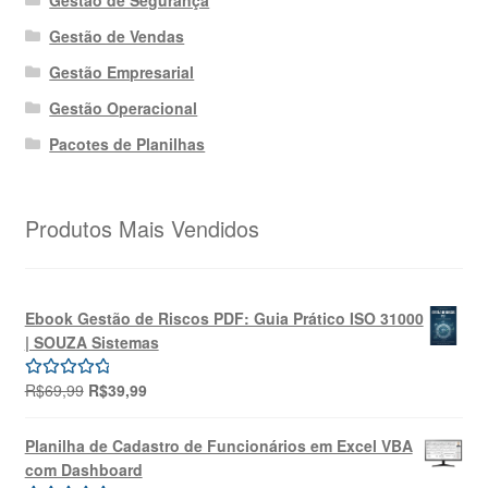
Gestão de Segurança
Gestão de Vendas
Gestão Empresarial
Gestão Operacional
Pacotes de Planilhas
Produtos Mais Vendidos
Ebook Gestão de Riscos PDF: Guia Prático ISO 31000
| SOUZA Sistemas
O
O
R$
69,99
R$
39,99
Avaliação
preço
preço
5.00
de 5
original
atual
Planilha de Cadastro de Funcionários em Excel VBA
era:
é:
com Dashboard
R$69,99.
R$39,99.