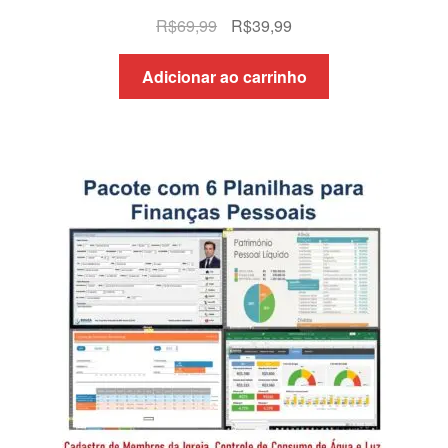
O
O
R$
69,99
R$
39,99
preço
preço
original
atual
Adicionar ao carrinho
era:
é:
R$69,99.
R$39,99.