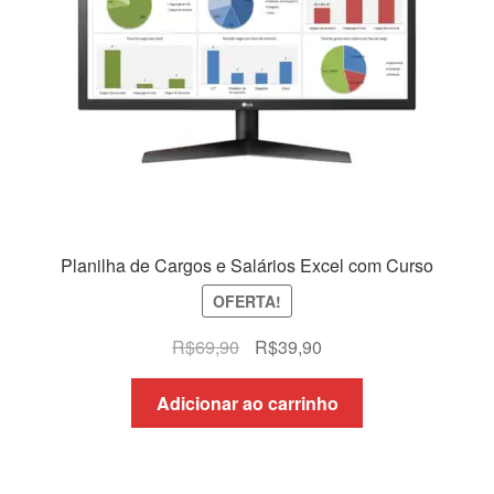
Planilha de Cargos e Salários Excel com Curso
OFERTA!
O
O
R$
69,90
R$
39,90
preço
preço
original
atual
Adicionar ao carrinho
era:
é:
R$69,90.
R$39,90.