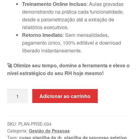
Treinamento Online Incluso
: Aulas gravadas
demonstrando na prática cada funcionalidade,
desde a parametrização até a extração de
relatórios executivos.
Retorno Imediato
: Sem mensalidades,
pagamento único, 100% editável e download
liberado instantaneamente.
🚀 Otimize seu tempo, domine a ferramenta e eleve o
nível estratégico do seu RH hoje mesmo!
Planilha
Adicionar ao carrinho
de
Recrutamento
e
Seleção
SKU:
PLAN-PRSE-004
Categoria:
Gestão de Pessoas
em
Tags:
curso planilha de rh
,
planilha de processo seletivo
,