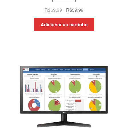
O
O
R$
69,99
R$
39,99
preço
preço
original
atual
Adicionar ao carrinho
era:
é:
R$69,99.
R$39,99.