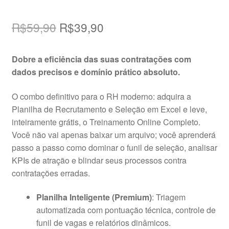
O
O
R$
59,90
R$
39,90
preço
preço
Dobre a eficiência das suas contratações com
original
atual
dados precisos e domínio prático absoluto.
era:
é:
O combo definitivo para o RH moderno: adquira a
R$59,90.
R$39,90.
Planilha de Recrutamento e Seleção em Excel e leve,
inteiramente grátis, o Treinamento Online Completo.
Você não vai apenas baixar um arquivo; você aprenderá
passo a passo como dominar o funil de seleção, analisar
KPIs de atração e blindar seus processos contra
contratações erradas.
Planilha Inteligente (Premium)
: Triagem
automatizada com pontuação técnica, controle de
funil de vagas e relatórios dinâmicos.