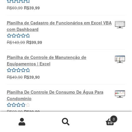
O
O
R$
69,99
R$
39,99
Avaliação
preço
preço
5.00
de 5
original
atual
Planilha de Cadastro de Funcionários em Excel VBA
era:
é:
com Dashboard
R$69,99.
R$39,99.
O
O
R$
149,99
R$
99,99
Avaliação
preço
preço
5.00
de 5
original
atual
Planilha de Controle de Manutenção de
era:
é:
Equipamentos | Excel
R$149,99.
R$99,99.
O
O
R$
49,90
R$
39,90
Avaliação
preço
preço
5.00
de 5
original
atual
Planilha De Controle De Consumo De Água Para
era:
é:
Condomínio
R$49,90.
R$39,90.
O
O
R$
69,99
R$
39,99
Avaliação
preço
preço
4.00
de 5
0
original
atual
Pesquisar
Pesquisar
Planilha 5W2H Excel + Treinamento Online | SOUZA
era:
é:
por: