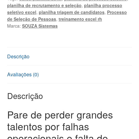
Excel
planilha de recrutamento e seleção
,
planilha processo
Profissional
seletivo excel
,
planilha triagem de candidatos
,
Processo
quantidade
de Seleção de Pessoas
,
treinamento excel rh
Marca:
SOUZA Sistemas
Descrição
Avaliações (0)
Descrição
Pare de perder grandes
talentos por falhas
operacionais e falta de