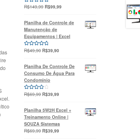
O
O
R$
149,99
R$
99,99
Avaliação
preço
preço
5.00
de 5
original
atual
Planilha de Controle de
era:
é:
Manutenção de
R$149,99.
R$99,99.
Equipamentos | Excel
O
O
R$
49,90
R$
39,90
Avaliação
das
preço
preço
5.00
de 5
ire
original
atual
Planilha De Controle De
 do
era:
é:
Consumo De Água Para
R$49,90.
R$39,90.
Condomínio
S
O
O
R$
69,99
R$
39,99
Avaliação
xcel.
preço
preço
4.00
de 5
ítico
original
atual
Planilha 5W2H Excel +
m
era:
é:
Treinamento Online |
R$69,99.
R$39,99.
SOUZA Sistemas
O
O
R$
69,99
R$
39,99
preço
preço