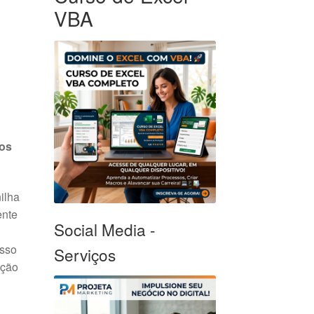
VBA
dos
ilha
ente
Social Media -
asso
Serviços
ação