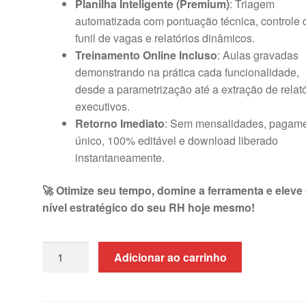
Planilha Inteligente (Premium)
: Triagem
automatizada com pontuação técnica, controle 
funil de vagas e relatórios dinâmicos.
Treinamento Online Incluso
: Aulas gravadas
demonstrando na prática cada funcionalidade,
desde a parametrização até a extração de relat
executivos.
Retorno Imediato
: Sem mensalidades, pagam
único, 100% editável e download liberado
instantaneamente.
🚀 Otimize seu tempo, domine a ferramenta e eleve
nível estratégico do seu RH hoje mesmo!
Planilha
Adicionar ao carrinho
de
Recrutamento
e