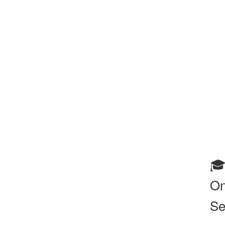
🎓
On
Se