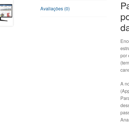
Pa
Avaliações (0)
po
d
Enco
estr
por 
(tem
cand
A n
(App
Para
dess
pass
Anal