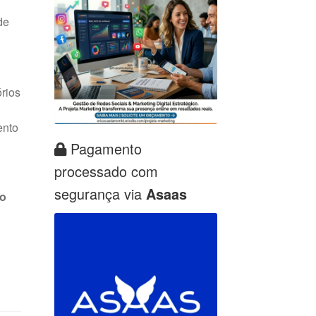
de
órios
ento
Pagamento
processado com
segurança via
Asaas
 o