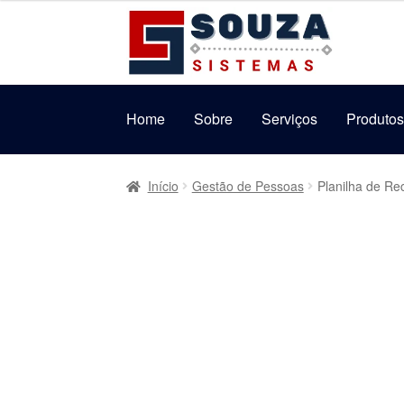
original
atual
Pular
Pular
era:
é:
para
para
R$59,90.
R$39,90.
navegação
o
conteúdo
Home
Sobre
Serviços
Produto
Início
Gestão de Pessoas
Planilha de Re