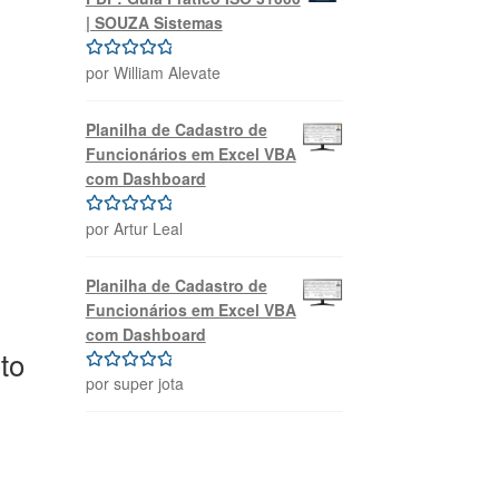
| SOUZA Sistemas
por William Alevate
Avaliação
5
de 5
Planilha de Cadastro de
Funcionários em Excel VBA
com Dashboard
por Artur Leal
Avaliação
5
de 5
Planilha de Cadastro de
Funcionários em Excel VBA
com Dashboard
to
por super jota
Avaliação
5
de 5