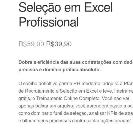
Seleção em Excel
Profissional
O
O
R$
59,90
R$
39,90
preço
preço
Dobre a eficiência das suas contratações com da
original
atual
precisos e domínio prático absoluto.
era:
é:
O combo definitivo para o RH moderno: adquira a Plan
R$59,90.
R$39,90.
de Recrutamento e Seleção em Excel e leve, inteiram
grátis, o Treinamento Online Completo. Você não vai
apenas baixar um arquivo; você aprenderá passo a p
como dominar o funil de seleção, analisar KPIs de atr
e blindar seus processos contra contratações erradas.