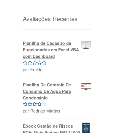
original
atual
era:
é:
R$69,99.
R$39,99.
Avaliações Recentes
Planilha de Cadastro de
Funcionários em Excel VBA
com Dashboard
por Freide
Avaliação
5
de 5
Planilha De Controle De
Consumo De Água Para
Condomínio
por Rodrigo Martins
Avaliação
4
de 5
Ebook Gestão de Riscos
PDF: Guia Prático ISO 31000