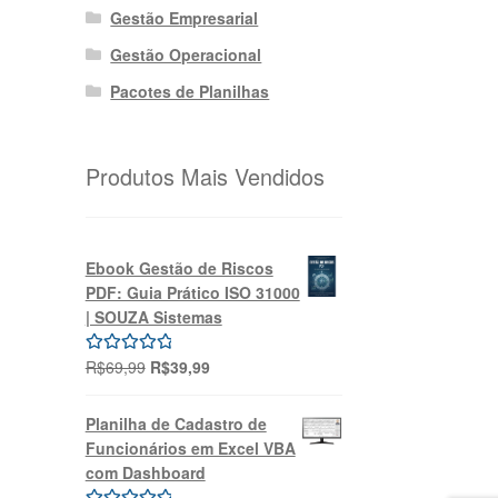
Gestão Empresarial
Gestão Operacional
Pacotes de Planilhas
Produtos Mais Vendidos
Ebook Gestão de Riscos
PDF: Guia Prático ISO 31000
| SOUZA Sistemas
O
O
R$
69,99
R$
39,99
Avaliação
preço
preço
5.00
de 5
original
atual
Planilha de Cadastro de
era:
é:
Funcionários em Excel VBA
R$69,99.
R$39,99.
com Dashboard