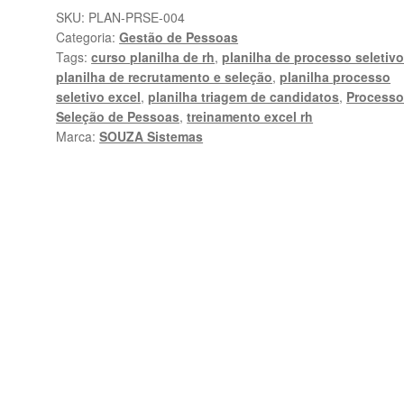
Seleção
SKU:
PLAN-PRSE-004
Categoria:
Gestão de Pessoas
em
Tags:
curso planilha de rh
,
planilha de processo seletiv
Excel
planilha de recrutamento e seleção
,
planilha processo
Profissional
seletivo excel
,
planilha triagem de candidatos
,
Processo
quantidade
Seleção de Pessoas
,
treinamento excel rh
Marca:
SOUZA Sistemas