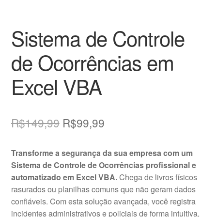
Sistema de Controle
de Ocorrências em
Excel VBA
O
O
R$
149,99
R$
99,99
preço
preço
Transforme a segurança da sua empresa com um
original
atual
Sistema de Controle de Ocorrências profissional e
era:
é:
automatizado em Excel VBA.
Chega de livros físicos
rasurados ou planilhas comuns que não geram dados
R$149,99.
R$99,99.
confiáveis. Com esta solução avançada, você registra
incidentes administrativos e policiais de forma intuitiva,