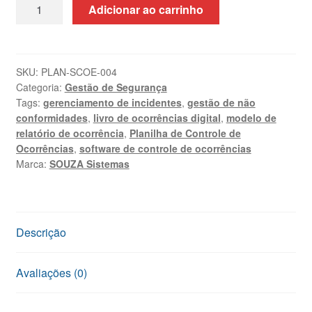
Sistema
Adicionar ao carrinho
de
Controle
de
Ocorrências
SKU:
PLAN-SCOE-004
Categoria:
Gestão de Segurança
em
Tags:
gerenciamento de incidentes
,
gestão de não
Excel
conformidades
,
livro de ocorrências digital
,
modelo de
VBA
relatório de ocorrência
,
Planilha de Controle de
quantidade
Ocorrências
,
software de controle de ocorrências
Marca:
SOUZA Sistemas
Descrição
Avaliações (0)