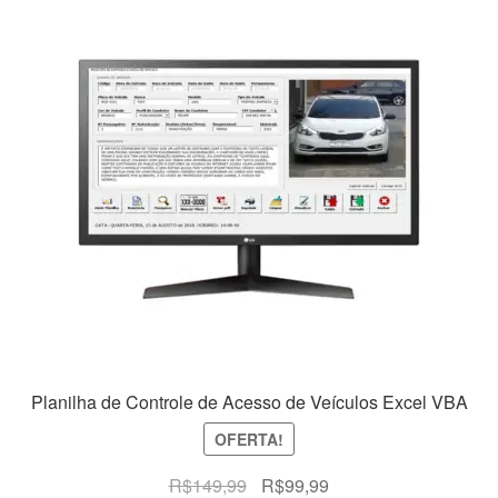
Planilha de Controle de Acesso de Veículos Excel VBA
OFERTA!
O
O
R$
149,99
R$
99,99