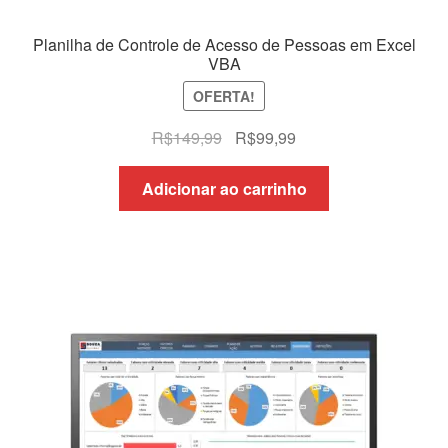
Planilha de Controle de Acesso de Pessoas em Excel
VBA
OFERTA!
O
O
R$
149,99
R$
99,99
preço
preço
original
atual
Adicionar ao carrinho
era:
é:
R$149,99.
R$99,99.