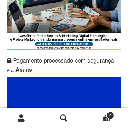
Pagamento processado com segurança
via
Asaas
0
Pesquisar
Pesquisar
por: