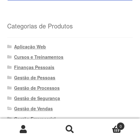
Categorias de Produtos
Aplicação Web
Cursos e Treinamentos
Finanças Pessoais
Gestão de Pessoas
Gestão de Processos
Gestão de Segurança
Gestão de Vendas
Gestão Empresarial
0
Gestão Operacional
Pesquisar
Pesquisar
Pacotes de Planilhas
por: