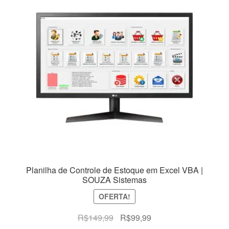
Planilha de Controle de Estoque em Excel VBA |
SOUZA Sistemas
OFERTA!
O
O
R$
149,99
R$
99,99