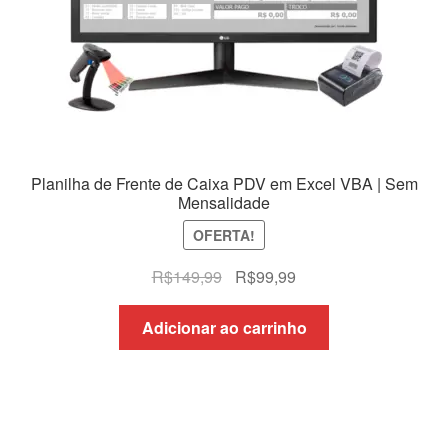
Planilha de Frente de Caixa PDV em Excel VBA | Sem
Mensalidade
OFERTA!
O
O
R$
149,99
R$
99,99
preço
preço
original
atual
Adicionar ao carrinho
era:
é:
R$149,99.
R$99,99.