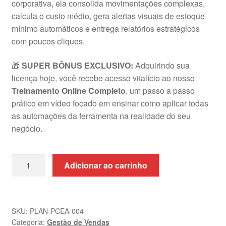
corporativa, ela consolida movimentações complexas,
calcula o custo médio, gera alertas visuais de estoque
mínimo automáticos e entrega relatórios estratégicos
com poucos cliques
.
🎁
SUPER BÔNUS EXCLUSIVO:
Adquirindo sua
licença hoje, você recebe acesso vitalício ao nosso
Treinamento Online Completo
, um passo a passo
prático em vídeo focado em ensinar como aplicar todas
as automações da ferramenta na realidade do seu
negócio
.
Planilha
Adicionar ao carrinho
de
Controle
de
Estoque
SKU:
PLAN-PCEA-004
Categoria:
Gestão de Vendas
e