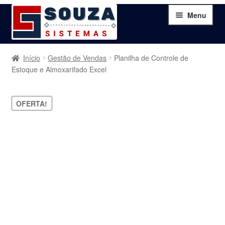
Pular
Pular
Menu
para
para
navegação
o
conteúdo
Home
Início
Gestão de Vendas
Planilha de Controle de
Estoque e Almoxarifado Excel
Sobre
OFERTA!
Serviços
Produtos
Blog
Contato
Minha Conta