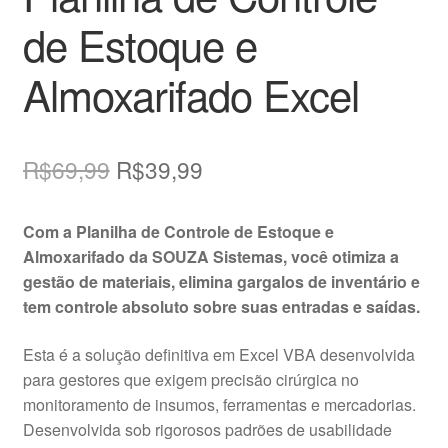
de Estoque e
Almoxarifado Excel
O
O
R$
69,99
R$
39,99
preço
preço
Com a Planilha de Controle de Estoque e
original
atual
Almoxarifado da SOUZA Sistemas, você otimiza a
era:
é:
gestão de materiais, elimina gargalos de inventário e
tem controle absoluto sobre suas entradas e saídas.
R$69,99.
R$39,99.
Esta é a solução definitiva em Excel VBA desenvolvida
para gestores que exigem precisão cirúrgica no
monitoramento de insumos, ferramentas e mercadorias
.
Desenvolvida sob rigorosos padrões de usabilidade