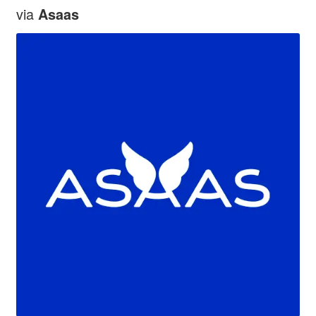
via
Asaas