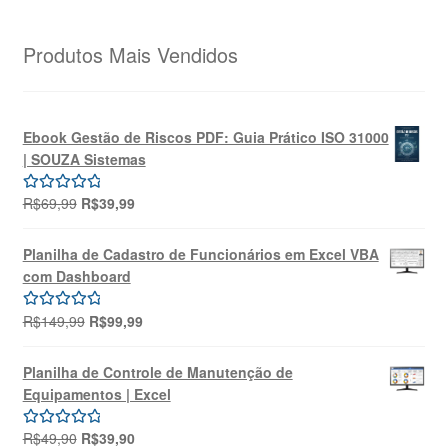
Produtos Mais Vendidos
Ebook Gestão de Riscos PDF: Guia Prático ISO 31000
| SOUZA Sistemas
O
O
R$
69,99
R$
39,99
Avaliação
preço
preço
5.00
de 5
original
atual
Planilha de Cadastro de Funcionários em Excel VBA
era:
é:
com Dashboard
R$69,99.
R$39,99.
O
O
R$
149,99
R$
99,99
Avaliação
preço
preço
5.00
de 5
original
atual
Planilha de Controle de Manutenção de
era:
é:
Equipamentos | Excel
R$149,99.
R$99,99.
O
O
R$
49,90
R$
39,90
Avaliação