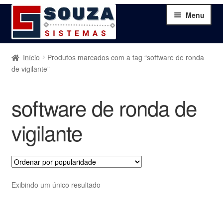
Pular
Pular
Menu
para
para
navegação
o
conteúdo
Home
Início
Produtos marcados com a tag “software de ronda
de vigilante”
Sobre
software de ronda de
Serviços
vigilante
Produtos
Blog
Exibindo um único resultado
Contato
Minha Conta