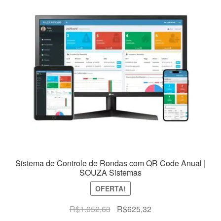
Sistema de Controle de Rondas com QR Code Anual |
SOUZA Sistemas
OFERTA!
O
O
R$
1.052,63
R$
625,32
preço
preço