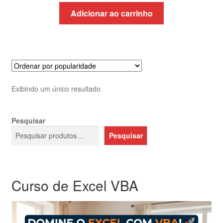
original
atual
Adicionar ao carrinho
era:
é:
R$1.052,63.
R$625,32.
Exibindo um único resultado
Pesquisar
Pesquisar
Curso de Excel VBA