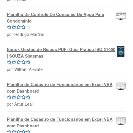
de 5
Planilha De Controle De Consumo De Água Para
Condomínio
por Rodrigo Martins
Avaliação
4
de 5
Ebook Gestão de Riscos PDF: Guia Prático ISO 31000
| SOUZA Sistemas
por William Alevate
Avaliação
5
de 5
Planilha de Cadastro de Funcionários em Excel VBA
com Dashboard
por Artur Leal
Avaliação
5
de 5
Planilha de Cadastro de Funcionários em Excel VBA
com Dashboard