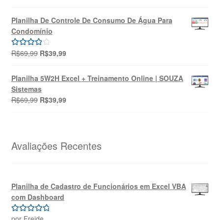
preço
preço
5.00
de 5
original
atual
Planilha De Controle De Consumo De Água Para
era:
é:
Condomínio
R$49,90.
R$39,90.
O
O
R$
69,99
R$
39,99
Avaliação
preço
preço
4.00
de 5
original
atual
Planilha 5W2H Excel + Treinamento Online | SOUZA
era:
é:
Sistemas
R$69,99.
R$39,99.
O
O
R$
69,99
R$
39,99
preço
preço
original
atual
era:
é:
R$69,99.
R$39,99.
Avaliações Recentes
Planilha de Cadastro de Funcionários em Excel VBA
com Dashboard
por Freide
Avaliação
5