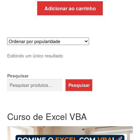
original
atual
Adicionar ao carrinho
era:
é:
R$1.052,63.
R$625,32.
Exibindo um único resultado
Pesquisar
Pesquisar
Curso de Excel VBA