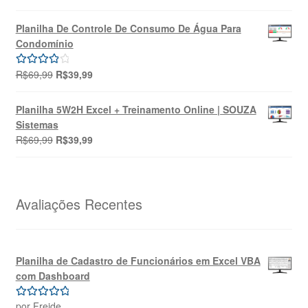
preço
preço
5.00
de 5
original
atual
Planilha De Controle De Consumo De Água Para
era:
é:
Condomínio
R$49,90.
R$39,90.
O
O
R$
69,99
R$
39,99
Avaliação
preço
preço
4.00
de 5
original
atual
Planilha 5W2H Excel + Treinamento Online | SOUZA
era:
é:
Sistemas
R$69,99.
R$39,99.
O
O
R$
69,99
R$
39,99
preço
preço
original
atual
era:
é:
R$69,99.
R$39,99.
Avaliações Recentes
Planilha de Cadastro de Funcionários em Excel VBA
com Dashboard
por Freide
Avaliação
5