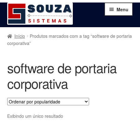
Pular
Pular
Menu
para
para
navegação
o
conteúdo
Home
Início
Produtos marcados com a tag “software de portaria
corporativa”
Sobre
software de portaria
Serviços
corporativa
Produtos
Blog
Exibindo um único resultado
Contato
Minha Conta