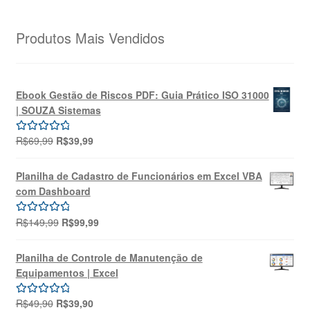
Produtos Mais Vendidos
Ebook Gestão de Riscos PDF: Guia Prático ISO 31000
| SOUZA Sistemas
O
O
R$
69,99
R$
39,99
Avaliação
preço
preço
5.00
de 5
original
atual
Planilha de Cadastro de Funcionários em Excel VBA
era:
é:
com Dashboard
R$69,99.
R$39,99.
O
O
R$
149,99
R$
99,99
Avaliação
preço
preço
5.00
de 5
original
atual
Planilha de Controle de Manutenção de
era:
é:
Equipamentos | Excel
R$149,99.
R$99,99.
O
O
R$
49,90
R$
39,90
Avaliação