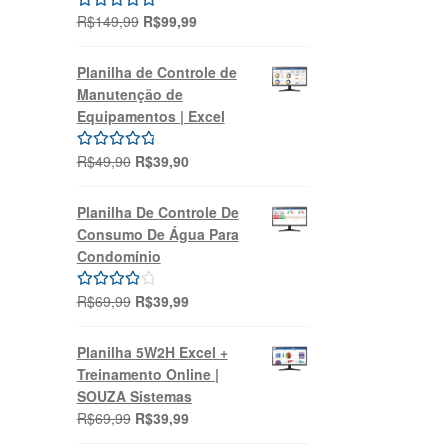
O
O
R$
149,99
R$
99,99
Avaliação
preço
preço
5.00
de 5
original
atual
Planilha de Controle de
era:
é:
Manutenção de
R$149,99.
R$99,99.
Equipamentos | Excel
O
O
R$
49,90
R$
39,90
Avaliação
preço
preço
5.00
de 5
original
atual
Planilha De Controle De
era:
é:
Consumo De Água Para
R$49,90.
R$39,90.
Condomínio
O
O
R$
69,99
R$
39,99
Avaliação
preço
preço
4.00
de 5
original
atual
Planilha 5W2H Excel +
era:
é:
Treinamento Online |
R$69,99.
R$39,99.
SOUZA Sistemas
O
O
R$
69,99
R$
39,99
preço
preço