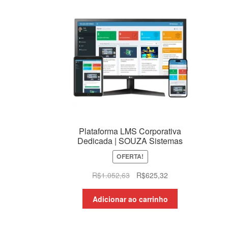
Plataforma LMS Corporativa
Dedicada | SOUZA Sistemas
OFERTA!
O
O
R$
1.052,63
R$
625,32
preço
preço
original
atual
Adicionar ao carrinho
era:
é:
R$1.052,63.
R$625,32.