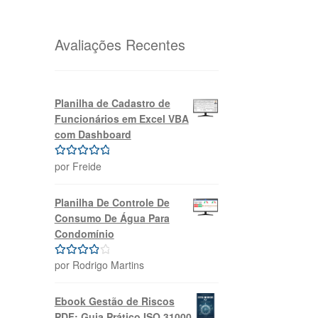
original
atual
era:
é:
R$69,99.
R$39,99.
Avaliações Recentes
Planilha de Cadastro de
Funcionários em Excel VBA
com Dashboard
por Freide
Avaliação
5
de 5
Planilha De Controle De
Consumo De Água Para
Condomínio
por Rodrigo Martins
Avaliação
4
de 5
Ebook Gestão de Riscos
PDF: Guia Prático ISO 31000