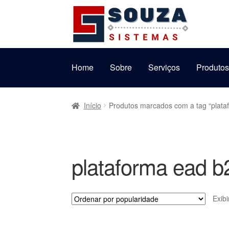
Pular
Pular
para
para
navegação
o
conteúdo
Home
Sobre
Serviços
Produto
Início
Produtos marcados com a tag “plata
plataforma ead b
Exib