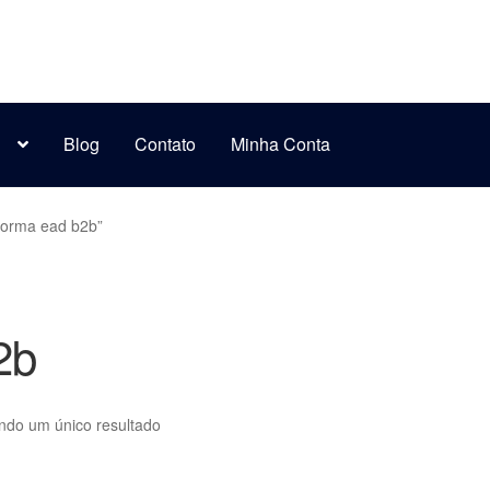
s
Blog
Contato
Minha Conta
forma ead b2b”
2b
indo um único resultado