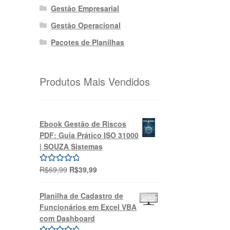
Gestão Empresarial
Gestão Operacional
Pacotes de Planilhas
Produtos Mais Vendidos
Ebook Gestão de Riscos
PDF: Guia Prático ISO 31000
| SOUZA Sistemas
O
O
R$
69,99
R$
39,99
Avaliação
preço
preço
5.00
de 5
original
atual
Planilha de Cadastro de
era:
é:
Funcionários em Excel VBA
R$69,99.
R$39,99.
com Dashboard