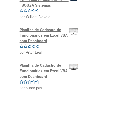
| SOUZA Sistemas
por William Alevate
Avaliação
5
de 5
Planilha de Cadastro de
Funcionários em Excel VBA
com Dashboard
por Artur Leal
Avaliação
5
de 5
Planilha de Cadastro de
Funcionários em Excel VBA
com Dashboard
por super jota
Avaliação
5
de 5