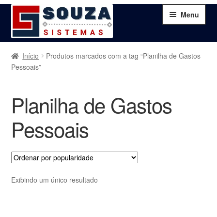
Pular
Pular
Menu
para
para
navegação
o
conteúdo
Home
Início
Produtos marcados com a tag “Planilha de Gastos
Pessoais”
Sobre
Planilha de Gastos
Serviços
Pessoais
Produtos
Blog
Exibindo um único resultado
Contato
Minha Conta