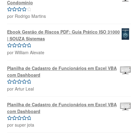
Condomínio
por Rodrigo Martins
Avaliação
4
de 5
Ebook Gestão de Riscos PDF: Guia Prático ISO 31000
| SOUZA Sistemas
por William Alevate
Avaliação
5
de 5
Planilha de Cadastro de Funcionários em Excel VBA
com Dashboard
por Artur Leal
Avaliação
5
de 5
Planilha de Cadastro de Funcionários em Excel VBA
com Dashboard
por super jota
Avaliação
5
de 5