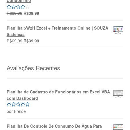
Condomínio
R$49,90.
R$39,90.
O
O
R$
69,99
R$
39,99
Avaliação
preço
preço
4.00
de 5
original
atual
Planilha 5W2H Excel + Treinamento Online | SOUZA
era:
é:
Sistemas
R$69,99.
R$39,99.
O
O
R$
69,99
R$
39,99
preço
preço
original
atual
era:
é:
R$69,99.
R$39,99.
Avaliações Recentes
Planilha de Cadastro de Funcionários em Excel VBA
com Dashboard
por Freide
Avaliação
5
de 5
Planilha De Controle De Consumo De Água Para