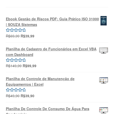
Ebook Gestão de Riscos PDF: Guia Prático ISO 31000
| SOUZA Sistemas
O
O
R$
69,99
R$
39,99
Avaliação
preço
preço
5.00
de 5
original
atual
Planilha de Cadastro de Funcionários em Excel VBA
era:
é:
com Dashboard
R$69,99.
R$39,99.
O
O
R$
149,99
R$
99,99
Avaliação
preço
preço
5.00
de 5
original
atual
Planilha de Controle de Manutenção de
era:
é:
Equipamentos | Excel
R$149,99.
R$99,99.
O
O
R$
49,90
R$
39,90
Avaliação
preço
preço
5.00
de 5
original
atual
Planilha De Controle De Consumo De Água Para
era:
é: