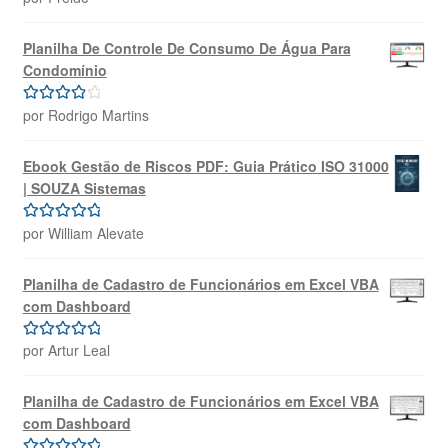
de 5
Planilha De Controle De Consumo De Água Para
Condomínio
por Rodrigo Martins
Avaliação
4
de 5
Ebook Gestão de Riscos PDF: Guia Prático ISO 31000
| SOUZA Sistemas
por William Alevate
Avaliação
5
de 5
Planilha de Cadastro de Funcionários em Excel VBA
com Dashboard
por Artur Leal
Avaliação
5
de 5
Planilha de Cadastro de Funcionários em Excel VBA
com Dashboard