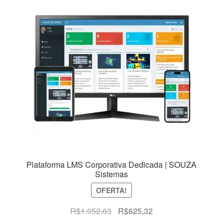
Plataforma LMS Corporativa Dedicada | SOUZA
Sistemas
OFERTA!
O
O
R$
1.052,63
R$
625,32
preço
preço