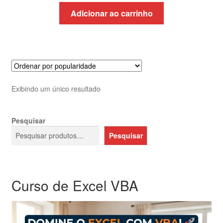
original
atual
Adicionar ao carrinho
era:
é:
R$1.052,63.
R$625,32.
Exibindo um único resultado
Pesquisar
Pesquisar
Curso de Excel VBA