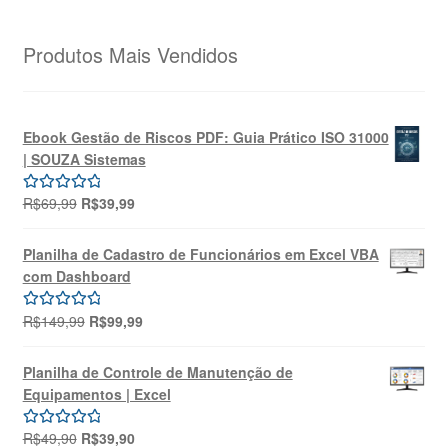
Produtos Mais Vendidos
Ebook Gestão de Riscos PDF: Guia Prático ISO 31000
| SOUZA Sistemas
O
O
R$
69,99
R$
39,99
Avaliação
preço
preço
5.00
de 5
original
atual
Planilha de Cadastro de Funcionários em Excel VBA
era:
é:
com Dashboard
R$69,99.
R$39,99.
O
O
R$
149,99
R$
99,99
Avaliação
preço
preço
5.00
de 5
original
atual
Planilha de Controle de Manutenção de
era:
é:
Equipamentos | Excel
R$149,99.
R$99,99.
O
O
R$
49,90
R$
39,90
Avaliação