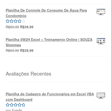
preço
preço
5.00
de 5
original
atual
Planilha De Controle De Consumo De Água Para
era:
é:
Condomínio
R$49,90.
R$39,90.
O
O
R$
69,99
R$
39,99
Avaliação
preço
preço
4.00
de 5
original
atual
Planilha 5W2H Excel + Treinamento Online | SOUZA
era:
é:
Sistemas
R$69,99.
R$39,99.
O
O
R$
69,99
R$
39,99
preço
preço
original
atual
era:
é:
R$69,99.
R$39,99.
Avaliações Recentes
Planilha de Cadastro de Funcionários em Excel VBA
com Dashboard
por Freide
Avaliação
5