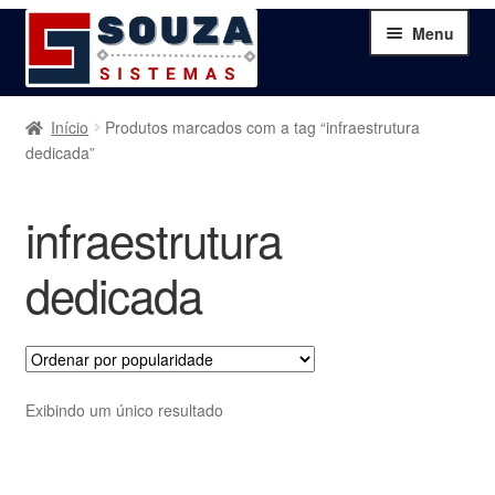
Pular
Pular
Menu
para
para
navegação
o
conteúdo
Home
Início
Produtos marcados com a tag “infraestrutura
dedicada”
Sobre
infraestrutura
Serviços
dedicada
Produtos
Blog
Exibindo um único resultado
Contato
Minha Conta