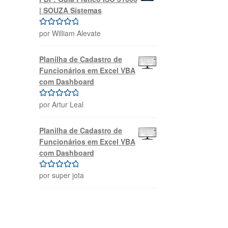
| SOUZA Sistemas
por William Alevate
Avaliação
5
de 5
Planilha de Cadastro de
Funcionários em Excel VBA
com Dashboard
por Artur Leal
Avaliação
5
de 5
Planilha de Cadastro de
Funcionários em Excel VBA
com Dashboard
por super jota
Avaliação
5
de 5