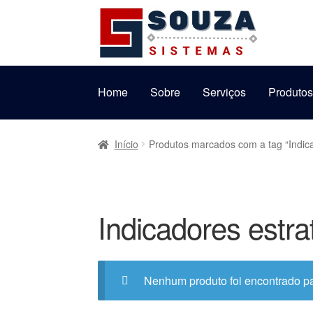
Pular
Pular
para
para
navegação
o
conteúdo
Home
Sobre
Serviços
Produto
Início
Produtos marcados com a tag “Indic
Indicadores estr
Nenhum produto foi encontrado pa