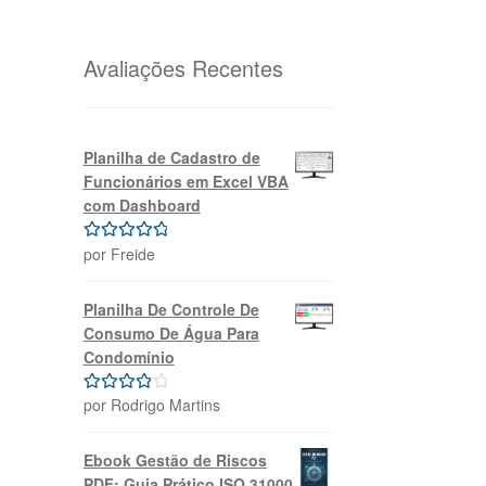
original
atual
era:
é:
R$69,99.
R$39,99.
Avaliações Recentes
Planilha de Cadastro de
Funcionários em Excel VBA
com Dashboard
por Freide
Avaliação
5
de 5
Planilha De Controle De
Consumo De Água Para
Condomínio
por Rodrigo Martins
Avaliação
4
de 5
Ebook Gestão de Riscos
PDF: Guia Prático ISO 31000