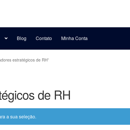
s
Blog
Contato
Minha Conta
adores estratégicos de RH”
atégicos de RH
ra a sua seleção.