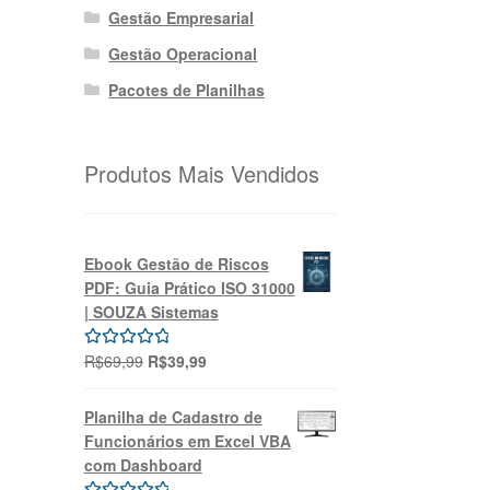
Gestão Empresarial
Gestão Operacional
Pacotes de Planilhas
Produtos Mais Vendidos
Ebook Gestão de Riscos
PDF: Guia Prático ISO 31000
| SOUZA Sistemas
O
O
R$
69,99
R$
39,99
Avaliação
preço
preço
5.00
de 5
original
atual
Planilha de Cadastro de
era:
é:
Funcionários em Excel VBA
R$69,99.
R$39,99.
com Dashboard