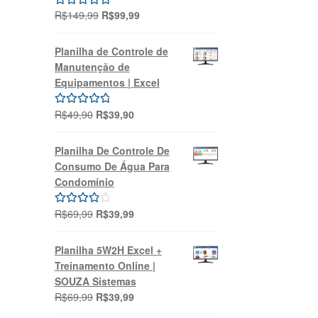
O
O
R$
149,99
R$
99,99
Avaliação
preço
preço
5.00
de 5
original
atual
Planilha de Controle de
era:
é:
Manutenção de
R$149,99.
R$99,99.
Equipamentos | Excel
O
O
R$
49,90
R$
39,90
Avaliação
preço
preço
5.00
de 5
original
atual
Planilha De Controle De
era:
é:
Consumo De Água Para
R$49,90.
R$39,90.
Condomínio
O
O
R$
69,99
R$
39,99
Avaliação
preço
preço
4.00
de 5
original
atual
Planilha 5W2H Excel +
era:
é:
Treinamento Online |
R$69,99.
R$39,99.
SOUZA Sistemas
O
O
R$
69,99
R$
39,99
preço
preço