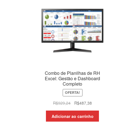
Combo de Planilhas de RH
Excel: Gestão e Dashboard
Completo
OFERTA!
O
O
R$
929,24
R$
487,38
preço
preço
original
atual
Adicionar ao carrinho
era:
é: