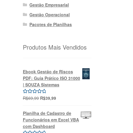
Gestão Empresarial
Gestão Operacional
Pacotes de Planilhas
Produtos Mais Vendidos
Ebook Gestão de Riscos
PDF: Guia Prático ISO 31000
| SOUZA Sistemas
O
O
R$
69,99
R$
39,99
Avaliação
preço
preço
5.00
de 5
original
atual
Planilha de Cadastro de
era:
é:
Funcionários em Excel VBA
R$69,99.
R$39,99.
com Dashboard