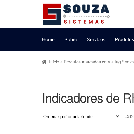
Pular
Pular
para
para
navegação
o
conteúdo
Home
Sobre
Serviços
Produto
Início
Produtos marcados com a tag “Indic
Indicadores de 
Exib