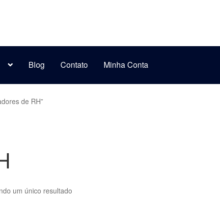
s
Blog
Contato
Minha Conta
adores de RH”
RH
indo um único resultado