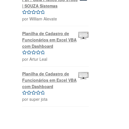
| SOUZA Sistemas
por William Alevate
Avaliação
5
de 5
Planilha de Cadastro de
Funcionários em Excel VBA
com Dashboard
por Artur Leal
Avaliação
5
de 5
Planilha de Cadastro de
Funcionários em Excel VBA
com Dashboard
por super jota
Avaliação
5
de 5