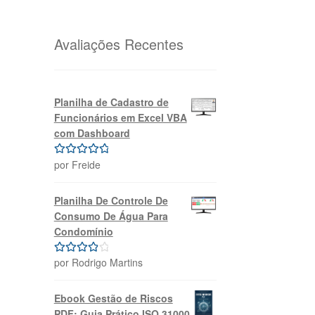
original
atual
era:
é:
R$69,99.
R$39,99.
Avaliações Recentes
Planilha de Cadastro de
Funcionários em Excel VBA
com Dashboard
por Freide
Avaliação
5
de 5
Planilha De Controle De
Consumo De Água Para
Condomínio
por Rodrigo Martins
Avaliação
4
de 5
Ebook Gestão de Riscos
PDF: Guia Prático ISO 31000