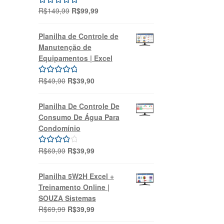
O
O
R$
149,99
R$
99,99
Avaliação
preço
preço
5.00
de 5
original
atual
Planilha de Controle de
era:
é:
Manutenção de
R$149,99.
R$99,99.
Equipamentos | Excel
O
O
R$
49,90
R$
39,90
Avaliação
preço
preço
5.00
de 5
original
atual
Planilha De Controle De
era:
é:
Consumo De Água Para
R$49,90.
R$39,90.
Condomínio
O
O
R$
69,99
R$
39,99
Avaliação
preço
preço
4.00
de 5
original
atual
Planilha 5W2H Excel +
era:
é:
Treinamento Online |
R$69,99.
R$39,99.
SOUZA Sistemas
O
O
R$
69,99
R$
39,99
preço
preço