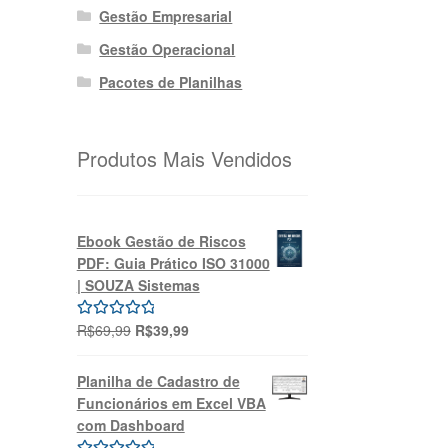
Gestão Empresarial
Gestão Operacional
Pacotes de Planilhas
Produtos Mais Vendidos
Ebook Gestão de Riscos
PDF: Guia Prático ISO 31000
| SOUZA Sistemas
O
O
R$
69,99
R$
39,99
Avaliação
preço
preço
5.00
de 5
original
atual
Planilha de Cadastro de
era:
é:
Funcionários em Excel VBA
R$69,99.
R$39,99.
com Dashboard