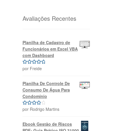
original
atual
era:
é:
R$69,99.
R$39,99.
Avaliações Recentes
Planilha de Cadastro de
Funcionários em Excel VBA
com Dashboard
por Freide
Avaliação
5
de 5
Planilha De Controle De
Consumo De Água Para
Condomínio
por Rodrigo Martins
Avaliação
4
de 5
Ebook Gestão de Riscos
PDF: Guia Prático ISO 31000