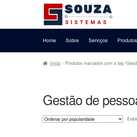
Pular
Pular
para
para
navegação
o
conteúdo
Home
Sobre
Serviços
Produto
Início
Produtos marcados com a tag “Gest
Gestão de pesso
Exib