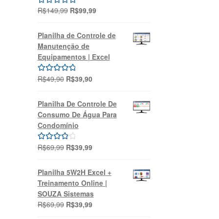
O
O
R$
149,99
R$
99,99
Avaliação
preço
preço
5.00
de 5
original
atual
Planilha de Controle de
era:
é:
Manutenção de
R$149,99.
R$99,99.
Equipamentos | Excel
O
O
R$
49,90
R$
39,90
Avaliação
preço
preço
5.00
de 5
original
atual
Planilha De Controle De
era:
é:
Consumo De Água Para
R$49,90.
R$39,90.
Condomínio
O
O
R$
69,99
R$
39,99
Avaliação
preço
preço
4.00
de 5
original
atual
Planilha 5W2H Excel +
era:
é:
Treinamento Online |
R$69,99.
R$39,99.
SOUZA Sistemas
O
O
R$
69,99
R$
39,99
preço
preço