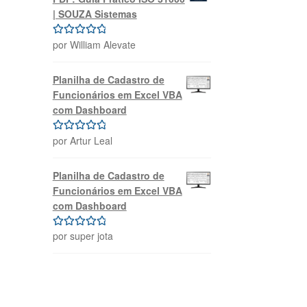
| SOUZA Sistemas
por William Alevate
Avaliação
5
de 5
Planilha de Cadastro de
Funcionários em Excel VBA
com Dashboard
por Artur Leal
Avaliação
5
de 5
Planilha de Cadastro de
Funcionários em Excel VBA
com Dashboard
por super jota
Avaliação
5
de 5