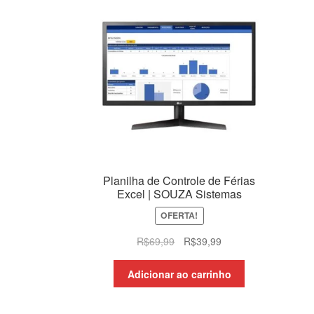
Planilha de Controle de Férias
Excel | SOUZA Sistemas
OFERTA!
O
O
R$
69,99
R$
39,99
preço
preço
original
atual
Adicionar ao carrinho
era:
é:
R$69,99.
R$39,99.