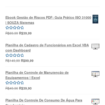
Ebook Gestão de Riscos PDF: Guia Prático ISO 31000
| SOUZA Sistemas
O
O
R$
69,99
R$
39,99
Avaliação
preço
preço
5.00
de 5
original
atual
Planilha de Cadastro de Funcionários em Excel VBA
era:
é:
com Dashboard
R$69,99.
R$39,99.
O
O
R$
149,99
R$
99,99
Avaliação
preço
preço
5.00
de 5
original
atual
Planilha de Controle de Manutenção de
era:
é:
Equipamentos | Excel
R$149,99.
R$99,99.
O
O
R$
49,90
R$
39,90
Avaliação
preço
preço
5.00
de 5
original
atual
Planilha De Controle De Consumo De Água Para
era:
é: