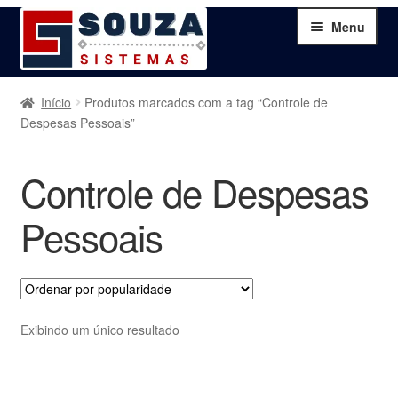
Pular
Pular
Menu
para
para
navegação
o
conteúdo
Home
Início
Produtos marcados com a tag “Controle de
Despesas Pessoais”
Sobre
Controle de Despesas
Serviços
Pessoais
Produtos
Blog
Exibindo um único resultado
Contato
Minha Conta