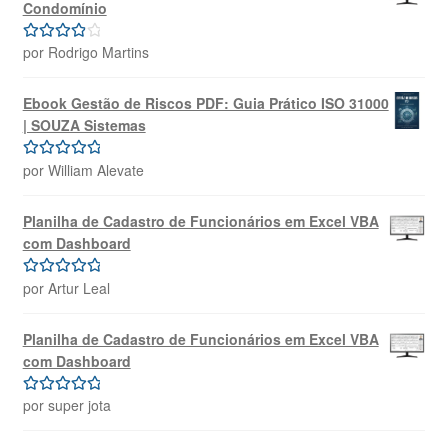
Condomínio
por Rodrigo Martins
Avaliação
4
de 5
Ebook Gestão de Riscos PDF: Guia Prático ISO 31000
| SOUZA Sistemas
por William Alevate
Avaliação
5
de 5
Planilha de Cadastro de Funcionários em Excel VBA
com Dashboard
por Artur Leal
Avaliação
5
de 5
Planilha de Cadastro de Funcionários em Excel VBA
com Dashboard
por super jota
Avaliação
5
de 5