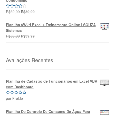
Condomínio
R$49,90.
R$39,90.
O
O
R$
69,99
R$
39,99
Avaliação
preço
preço
4.00
de 5
original
atual
Planilha 5W2H Excel + Treinamento Online | SOUZA
era:
é:
Sistemas
R$69,99.
R$39,99.
O
O
R$
69,99
R$
39,99
preço
preço
original
atual
era:
é:
R$69,99.
R$39,99.
Avaliações Recentes
Planilha de Cadastro de Funcionários em Excel VBA
com Dashboard
por Freide
Avaliação
5
de 5
Planilha De Controle De Consumo De Água Para