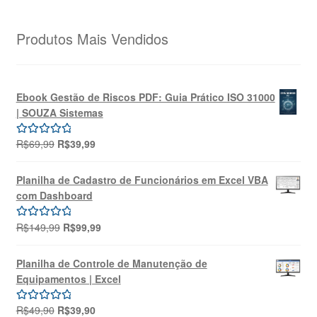
Produtos Mais Vendidos
Ebook Gestão de Riscos PDF: Guia Prático ISO 31000
| SOUZA Sistemas
O
O
R$
69,99
R$
39,99
Avaliação
preço
preço
5.00
de 5
original
atual
Planilha de Cadastro de Funcionários em Excel VBA
era:
é:
com Dashboard
R$69,99.
R$39,99.
O
O
R$
149,99
R$
99,99
Avaliação
preço
preço
5.00
de 5
original
atual
Planilha de Controle de Manutenção de
era:
é:
Equipamentos | Excel
R$149,99.
R$99,99.
O
O
R$
49,90
R$
39,90
Avaliação