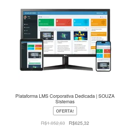
Plataforma LMS Corporativa Dedicada | SOUZA
Sistemas
OFERTA!
O
O
R$
1.052,63
R$
625,32
preço
preço