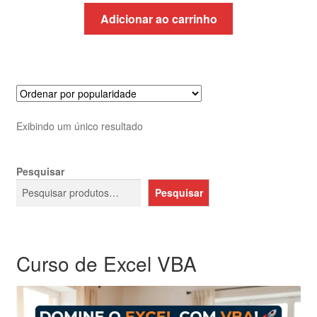
original
atual
Adicionar ao carrinho
era:
é:
R$1.052,63.
R$625,32.
Exibindo um único resultado
Pesquisar
Pesquisar
Curso de Excel VBA