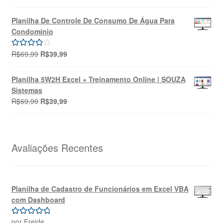
preço
preço
5.00
de 5
original
atual
Planilha De Controle De Consumo De Água Para
era:
é:
Condomínio
R$49,90.
R$39,90.
O
O
R$
69,99
R$
39,99
Avaliação
preço
preço
4.00
de 5
original
atual
Planilha 5W2H Excel + Treinamento Online | SOUZA
era:
é:
Sistemas
R$69,99.
R$39,99.
O
O
R$
69,99
R$
39,99
preço
preço
original
atual
era:
é:
R$69,99.
R$39,99.
Avaliações Recentes
Planilha de Cadastro de Funcionários em Excel VBA
com Dashboard
por Freide
Avaliação
5