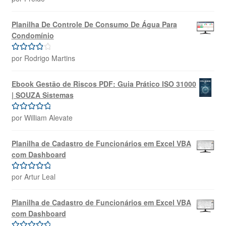
de 5
Planilha De Controle De Consumo De Água Para
Condomínio
por Rodrigo Martins
Avaliação
4
de 5
Ebook Gestão de Riscos PDF: Guia Prático ISO 31000
| SOUZA Sistemas
por William Alevate
Avaliação
5
de 5
Planilha de Cadastro de Funcionários em Excel VBA
com Dashboard
por Artur Leal
Avaliação
5
de 5
Planilha de Cadastro de Funcionários em Excel VBA
com Dashboard