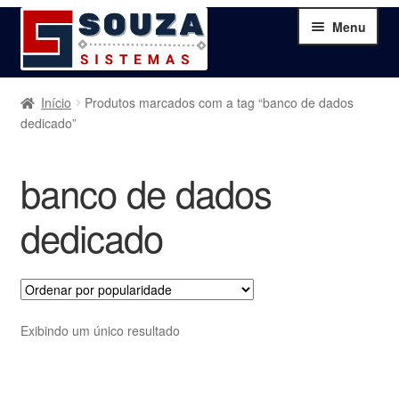
Pular
Pular
Menu
para
para
navegação
o
conteúdo
Home
Início
Produtos marcados com a tag “banco de dados
dedicado”
Sobre
banco de dados
Serviços
dedicado
Produtos
Blog
Exibindo um único resultado
Contato
Minha Conta