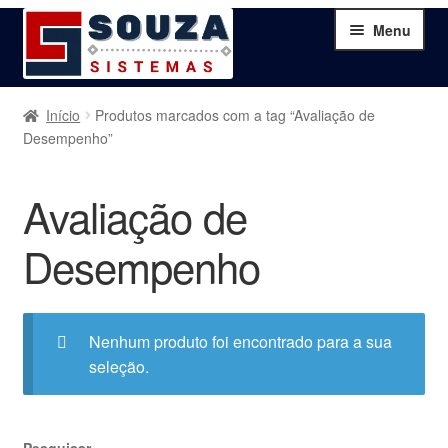
Pular
Pular
Menu
para
para
navegação
o
conteúdo
Home
Início
Produtos marcados com a tag “Avaliação de
Desempenho”
Sobre
Avaliação de
Serviços
Desempenho
Produtos
Blog
Nenhum produto foi encontrado para a sua
seleção.
Contato
Minha Conta