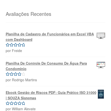
original
atual
era:
é:
R$69,99.
R$39,99.
Avaliações Recentes
Planilha de Cadastro de Funcionários em Excel VBA
com Dashboard
por Freide
Avaliação
5
de 5
Planilha De Controle De Consumo De Água Para
Condomínio
por Rodrigo Martins
Avaliação
4
de 5
Ebook Gestão de Riscos PDF: Guia Prático ISO 31000
| SOUZA Sistemas
por William Alevate
Avaliação
5