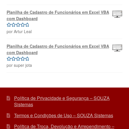
de 5
Planilha de Cadastro de Funcionários em Excel VBA
com Dashboard
por Artur Leal
Avaliação
5
de 5
Planilha de Cadastro de Funcionários em Excel VBA
com Dashboard
por super jota
Avaliação
5
de 5
Política de Privacidade e Segurança – SOUZA
Sistemas
Termos e Condições de Uso – SOUZA Sistemas
Política de Troca, Devolução e Arrependimento –