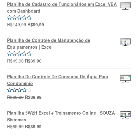
original
atual
Planilha de Cadastro de Funcionários em Excel VBA
era:
é:
com Dashboard
R$69,99.
R$39,99.
O
O
R$
149,99
R$
99,99
Avaliação
preço
preço
5.00
de 5
original
atual
Planilha de Controle de Manutenção de
era:
é:
Equipamentos | Excel
R$149,99.
R$99,99.
O
O
R$
49,90
R$
39,90
Avaliação
preço
preço
5.00
de 5
original
atual
Planilha De Controle De Consumo De Água Para
era:
é:
Condomínio
R$49,90.
R$39,90.
O
O
R$
69,99
R$
39,99
Avaliação
preço
preço
4.00
de 5
original
atual
Planilha 5W2H Excel + Treinamento Online | SOUZA
era:
é:
Sistemas
R$69,99.
R$39,99.
O
O
R$
69,99
R$
39,99
preço
preço