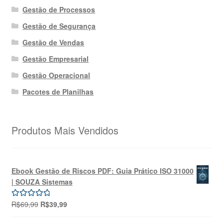
Gestão de Processos
Gestão de Segurança
Gestão de Vendas
Gestão Empresarial
Gestão Operacional
Pacotes de Planilhas
Produtos Mais Vendidos
Ebook Gestão de Riscos PDF: Guia Prático ISO 31000
| SOUZA Sistemas
O
O
R$
69,99
R$
39,99
Avaliação
preço
preço
5.00
de 5