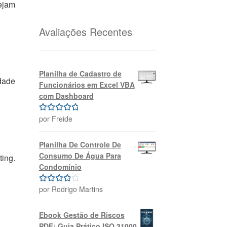
ejam
original
atual
era:
é:
R$69,99.
R$39,99.
Avaliações Recentes
Planilha de Cadastro de
idade
Funcionários em Excel VBA
com Dashboard
por Freide
Avaliação
5
de 5
Planilha De Controle De
Consumo De Água Para
ing.
Condomínio
por Rodrigo Martins
Avaliação
4
de 5
Ebook Gestão de Riscos
PDF: Guia Prático ISO 31000