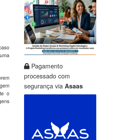
caso
 uma
Pagamento
processado com
forem
segurança via
Asaas
tagem
te o
gens