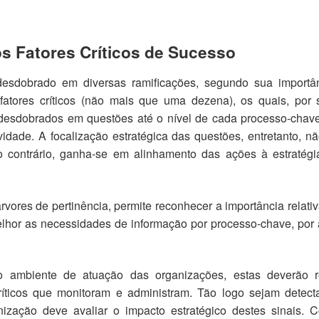
os Fatores Críticos de Sucesso
esdobrado em diversas ramificações, segundo sua importân
atores críticos (não mais que uma dezena), os quais, por 
r desdobrados em questões até o nível de cada processo-chav
vidade. A focalização estratégica das questões, entretanto, n
 contrário, ganha-se em alinhamento das ações à estratégi
rvores de pertinência, permite reconhecer a importância relati
melhor as necessidades de informação por processo-chave, por
 ambiente de atuação das organizações, estas deverão r
críticos que monitoram e administram. Tão logo sejam detect
ização deve avaliar o impacto estratégico destes sinais. 