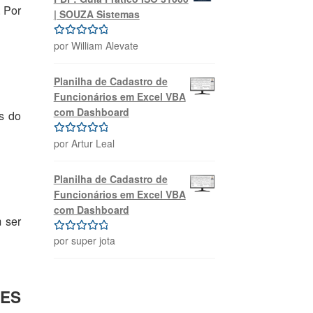
. Por
| SOUZA Sistemas
por William Alevate
Avaliação
5
de 5
Planilha de Cadastro de
Funcionários em Excel VBA
com Dashboard
s do
por Artur Leal
Avaliação
5
de 5
Planilha de Cadastro de
Funcionários em Excel VBA
com Dashboard
 ser
por super jota
Avaliação
5
de 5
RES