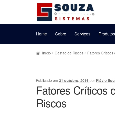
Pular
Pular
para
para
navegação
o
conteúdo
Home
Sobre
Serviços
Produto
Início
Gestão de Riscos
Fatores Críticos
Publicado em
31 outubro, 2016
por
Flávio Sou
Fatores Críticos
Riscos