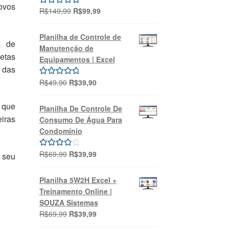
ovos
O
O
R$
149,99
R$
99,99
Avaliação
preço
preço
5.00
de 5
original
atual
Planilha de Controle de
a de
era:
é:
Manutenção de
R$149,99.
R$99,99.
etas
Equipamentos | Excel
 das
O
O
R$
49,90
R$
39,90
Avaliação
preço
preço
5.00
de 5
original
atual
 que
Planilha De Controle De
era:
é:
eiras
Consumo De Água Para
R$49,90.
R$39,90.
Condomínio
O
O
R$
69,99
R$
39,99
Avaliação
 seu
preço
preço
4.00
de 5
original
atual
Planilha 5W2H Excel +
era:
é:
Treinamento Online |
R$69,99.
R$39,99.
SOUZA Sistemas
O
O
R$
69,99
R$
39,99
preço
preço