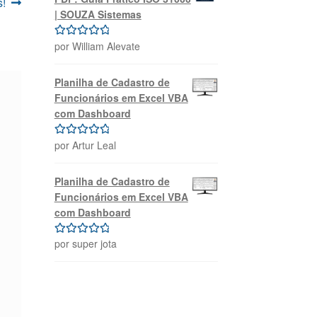
s!
| SOUZA Sistemas
por William Alevate
Avaliação
5
de 5
Planilha de Cadastro de
Funcionários em Excel VBA
com Dashboard
por Artur Leal
Avaliação
5
de 5
Planilha de Cadastro de
Funcionários em Excel VBA
com Dashboard
por super jota
Avaliação
5
de 5