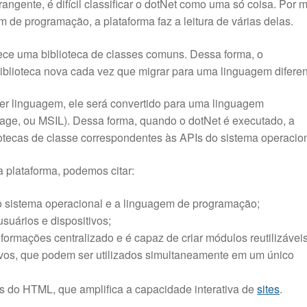
angente, é difícil classificar o dotNet como uma só coisa. Por 
de programação, a plataforma faz a leitura de várias delas.
e uma biblioteca de classes comuns. Dessa forma, o
blioteca nova cada vez que migrar para uma linguagem diferen
er linguagem, ele será convertido para uma linguagem
uage, ou MSIL). Dessa forma, quando o dotNet é executado, a
otecas de classe correspondentes às APIs do sistema operacion
da plataforma, podemos citar:
 sistema operacional e a linguagem de programação;
suários e dispositivos;
rmações centralizado e é capaz de criar módulos reutilizáveis
ivos, que podem ser utilizados simultaneamente em um único
és do HTML, que amplifica a capacidade interativa de
sites
.