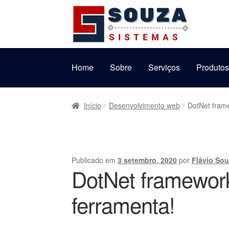
Pular
Pular
para
para
navegação
o
conteúdo
Home
Sobre
Serviços
Produto
Início
Desenvolvimento web
DotNet fram
Publicado em
3 setembro, 2020
por
Flávio So
DotNet framewor
ferramenta!