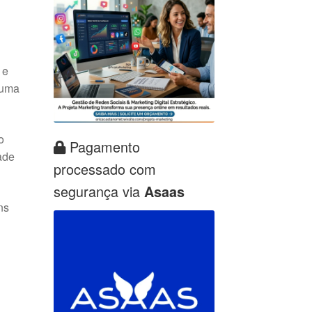
 e
 uma
o
Pagamento
ade
processado com
segurança via
Asaas
ns