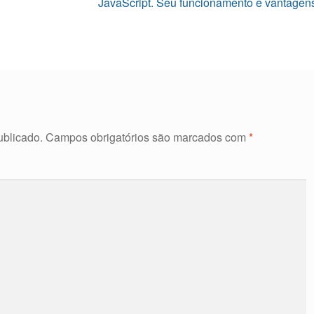
Próximo
JavaScript. Seu funcionamento e vantagen
post:
ublicado.
Campos obrigatórios são marcados com
*