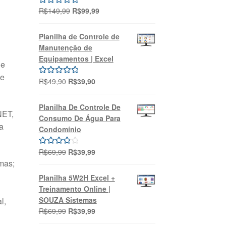
O
O
R$
149,99
R$
99,99
Avaliação
preço
preço
5.00
de 5
original
atual
Planilha de Controle de
era:
é:
Manutenção de
R$149,99.
R$99,99.
Equipamentos | Excel
de
 e
O
O
R$
49,90
R$
39,90
Avaliação
preço
preço
5.00
de 5
original
atual
Planilha De Controle De
NET,
era:
é:
Consumo De Água Para
R$49,90.
R$39,90.
a
Condomínio
O
O
R$
69,99
R$
39,99
Avaliação
emas;
preço
preço
4.00
de 5
original
atual
Planilha 5W2H Excel +
era:
é:
Treinamento Online |
R$69,99.
R$39,99.
SOUZA Sistemas
l,
O
O
R$
69,99
R$
39,99
preço
preço