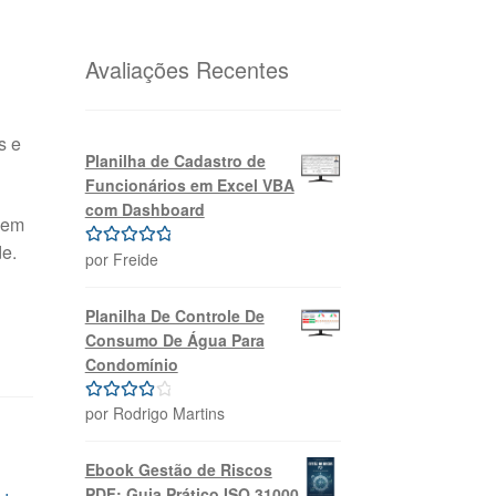
original
atual
era:
é:
R$69,99.
R$39,99.
Avaliações Recentes
s e
Planilha de Cadastro de
Funcionários em Excel VBA
com Dashboard
uem
de.
por Freide
Avaliação
5
de 5
Planilha De Controle De
Consumo De Água Para
Condomínio
por Rodrigo Martins
Avaliação
4
de 5
Ebook Gestão de Riscos
PDF: Guia Prático ISO 31000