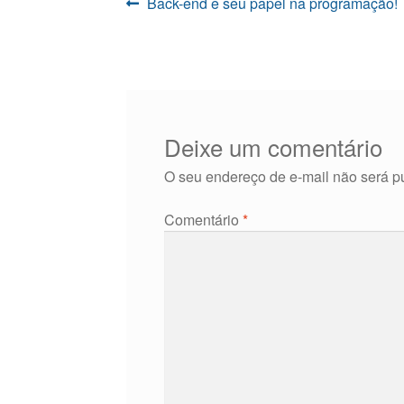
Navegação
Post
Back-end e seu papel na programação!
anterior:
de
Post
Deixe um comentário
O seu endereço de e-mail não será p
Comentário
*