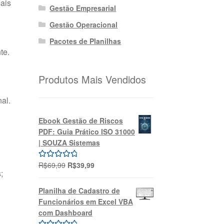
mais
Gestão Empresarial
Gestão Operacional
Pacotes de Planilhas
te.
Produtos Mais Vendidos
al.
Ebook Gestão de Riscos
PDF: Guia Prático ISO 31000
| SOUZA Sistemas
O
O
R$
69,99
R$
39,99
Avaliação
;
preço
preço
5.00
de 5
original
atual
Planilha de Cadastro de
era:
é:
Funcionários em Excel VBA
R$69,99.
R$39,99.
com Dashboard