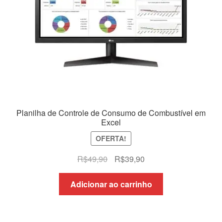
Planilha de Controle de Consumo de Combustível em
Excel
OFERTA!
O
O
R$
49,90
R$
39,90
preço
preço
original
atual
Adicionar ao carrinho
era:
é:
R$49,90.
R$39,90.