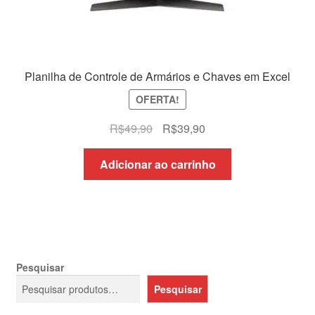
Planilha de Controle de Armários e Chaves em Excel
OFERTA!
O
O
R$
49,90
R$
39,90
preço
preço
original
atual
Adicionar ao carrinho
era:
é:
R$49,90.
R$39,90.
Pesquisar
Pesquisar