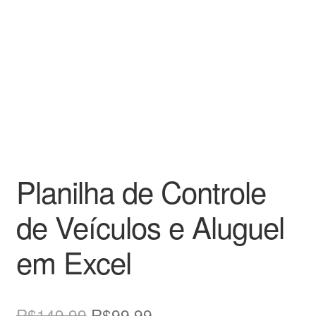
Planilha de Controle
de Veículos e Aluguel
em Excel
O
O
R$
149,99
R$
99,99