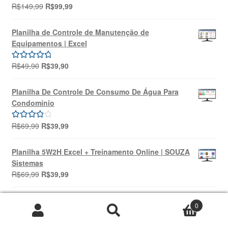
O
O
R$
149,99
R$
99,99
Avaliação
preço
preço
5.00
de 5
original
atual
Planilha de Controle de Manutenção de
era:
é:
Equipamentos | Excel
R$149,99.
R$99,99.
O
O
R$
49,90
R$
39,90
Avaliação
preço
preço
5.00
de 5
original
atual
Planilha De Controle De Consumo De Água Para
era:
é:
Condomínio
R$49,90.
R$39,90.
O
O
R$
69,99
R$
39,99
Avaliação
preço
preço
4.00
de 5
original
atual
Planilha 5W2H Excel + Treinamento Online | SOUZA
era:
é:
Sistemas
R$69,99.
R$39,99.
O
O
R$
69,99
R$
39,99
preço
preço
original
atual
0
era:
é:
Pesquisar
Pesquisar
R$69,99.
R$39,99.
Avaliações Recentes
por: