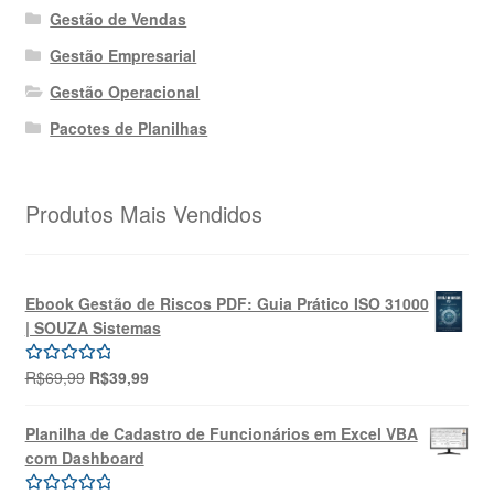
Gestão de Vendas
Gestão Empresarial
Gestão Operacional
Pacotes de Planilhas
Produtos Mais Vendidos
Ebook Gestão de Riscos PDF: Guia Prático ISO 31000
| SOUZA Sistemas
O
O
R$
69,99
R$
39,99
Avaliação
preço
preço
5.00
de 5
original
atual
Planilha de Cadastro de Funcionários em Excel VBA
era:
é:
com Dashboard
R$69,99.
R$39,99.