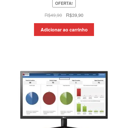
OFERTA!
5.00
de 5
O
O
R$
49,90
R$
39,90
preço
preço
original
atual
Adicionar ao carrinho
era:
é:
R$49,90.
R$39,90.