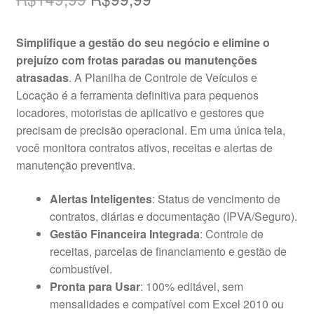
preço
preço
Simplifique a gestão do seu negócio e elimine o
original
atual
prejuízo com frotas paradas ou manutenções
era:
é:
atrasadas
. A Planilha de Controle de Veículos e
Locação é a ferramenta definitiva para pequenos
R$149,99.
R$99,99.
locadores, motoristas de aplicativo e gestores que
precisam de precisão operacional. Em uma única tela,
você monitora contratos ativos, receitas e alertas de
manutenção preventiva.
Alertas Inteligentes
: Status de vencimento de
contratos, diárias e documentação (IPVA/Seguro).
Gestão Financeira Integrada
: Controle de
receitas, parcelas de financiamento e gestão de
combustível.
Pronta para Usar
: 100% editável, sem
mensalidades e compatível com Excel 2010 ou