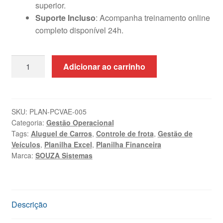
superior.
Suporte Incluso
: Acompanha treinamento online
completo disponível 24h.
Planilha
Adicionar ao carrinho
de
Controle
de
Veículos
SKU:
PLAN-PCVAE-005
Categoria:
Gestão Operacional
e
Tags:
Aluguel de Carros
,
Controle de frota
,
Gestão de
Aluguel
Veículos
,
Planilha Excel
,
Planilha Financeira
em
Marca:
SOUZA Sistemas
Excel
quantidade
Descrição