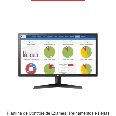
era:
é:
R$69,90.
R$39,90.
Planilha de Controle de Exames, Treinamentos e Férias