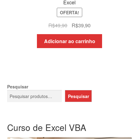
Excel
OFERTA!
O
O
R$
49,90
R$
39,90
preço
preço
original
atual
Adicionar ao carrinho
era:
é:
R$49,90.
R$39,90.
Pesquisar
Pesquisar
Curso de Excel VBA