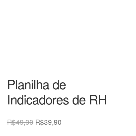
Planilha de
Indicadores de RH
O
O
R$
49,90
R$
39,90
preço
preço