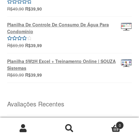
O
O
R$
49,90
R$
39,90
Avaliação
preço
preço
5.00
de 5
original
atual
Planilha De Controle De Consumo De Água Para
era:
é:
Condomínio
R$49,90.
R$39,90.
O
O
R$
69,99
R$
39,99
Avaliação
preço
preço
4.00
de 5
original
atual
Planilha 5W2H Excel + Treinamento Online | SOUZA
era:
é:
Sistemas
R$69,99.
R$39,99.
O
O
R$
69,99
R$
39,99
preço
preço
original
atual
era:
é:
R$69,99.
R$39,99.
Avaliações Recentes
0
Planilha de Cadastro de Funcionários em Excel VBA
Pesquisar
Pesquisar
com Dashboard
por: