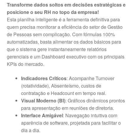
Transforme dados soltos em decisões estratégicas e
original
atual
posicione o seu RH no topo da empresa!
era:
é:
Esta planilha inteligente é a ferramenta definitiva para
quem precisa monitorar a eficiência do setor de Gestão
R$49,90.
R$39,90.
de Pessoas sem complicação. Com fórmulas 100%
automatizadas, basta alimentar os dados básicos para
que o sistema gere instantaneamente relatórios
gerenciais e um Dashboard executivo com os principais
KPIs do mercado.
Indicadores Críticos
: Acompanhe Turnover
(rotatividade), Absenteísmo, custos de
contratação e Headcount em tempo real.
Visual Moderno (BI)
: Gráficos dinâmicos prontos
para apresentação em reuniões de diretoria.
Interface Amigável
: Navegação intuitiva com
aparência de software, projetada para facilitar o
dia a dia.