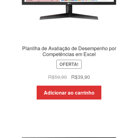
Planilha de Avaliação de Desempenho por
Competências em Excel
OFERTA!
O
O
R$
59,90
R$
39,90
preço
preço
original
atual
Adicionar ao carrinho
era:
é:
R$59,90.
R$39,90.