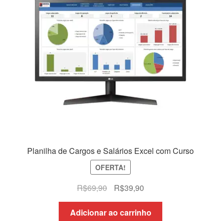
Planilha de Cargos e Salários Excel com Curso
OFERTA!
O
O
R$
69,90
R$
39,90
preço
preço
original
atual
Adicionar ao carrinho