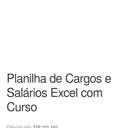
Planilha de Cargos e
Salários Excel com
Curso
O
O
R$
69,90
R$
39,90