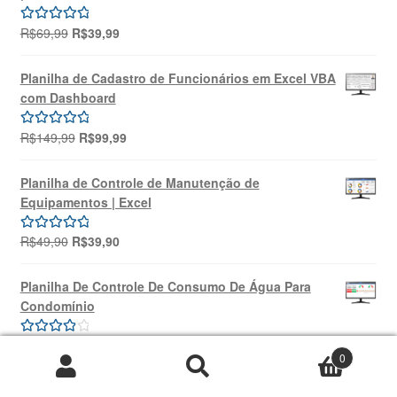
O
O
R$
69,99
R$
39,99
Avaliação
preço
preço
5.00
de 5
original
atual
Planilha de Cadastro de Funcionários em Excel VBA
era:
é:
com Dashboard
R$69,99.
R$39,99.
O
O
R$
149,99
R$
99,99
Avaliação
preço
preço
5.00
de 5
original
atual
Planilha de Controle de Manutenção de
era:
é:
Equipamentos | Excel
R$149,99.
R$99,99.
O
O
R$
49,90
R$
39,90
Avaliação
preço
preço
5.00
de 5
original
atual
Planilha De Controle De Consumo De Água Para
era:
é:
Condomínio
R$49,90.
R$39,90.
O
O
R$
69,99
R$
39,99
Avaliação
0
preço
preço
4.00
de 5
Pesquisar
Pesquisar
original
atual
Planilha 5W2H Excel + Treinamento Online | SOUZA
por: