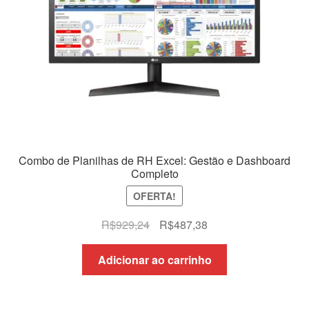
Combo de Planilhas de RH Excel: Gestão e Dashboard
Completo
OFERTA!
O
O
R$
929,24
R$
487,38
preço
preço
original
atual
Adicionar ao carrinho
era:
é:
R$929,24.
R$487,38.