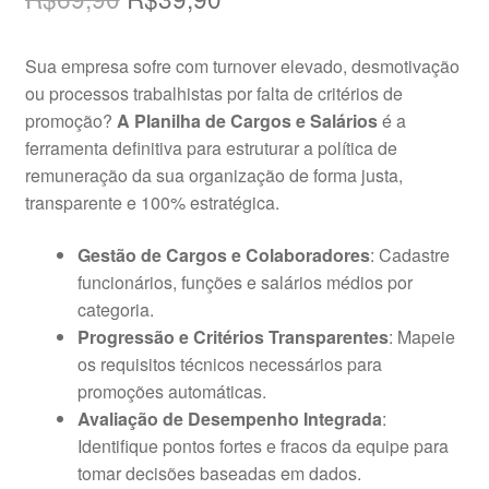
preço
preço
Sua empresa sofre com turnover elevado, desmotivação
original
atual
ou processos trabalhistas por falta de critérios de
era:
é:
promoção?
A Planilha de Cargos e Salários
é a
ferramenta definitiva para estruturar a política de
R$69,90.
R$39,90.
remuneração da sua organização de forma justa,
transparente e 100% estratégica.
Gestão de Cargos e Colaboradores
: Cadastre
funcionários, funções e salários médios por
categoria.
Progressão e Critérios Transparentes
: Mapeie
os requisitos técnicos necessários para
promoções automáticas.
Avaliação de Desempenho Integrada
:
Identifique pontos fortes e fracos da equipe para
tomar decisões baseadas em dados.