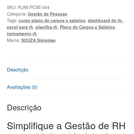
Salários
SKU:
PLAN-PCSE-004
Categoria:
Gestão de Pessoas
Excel
Tags:
curso plano de cargos e salarios
,
dashboard de rh.
,
com
excel para rh
,
planilha rh
,
Plano de Cargos e Salários
,
Curso
treinamento rh
quantidade
Marca:
SOUZA Sistemas
Descrição
Avaliações (0)
Descrição
Simplifique a Gestão de RH