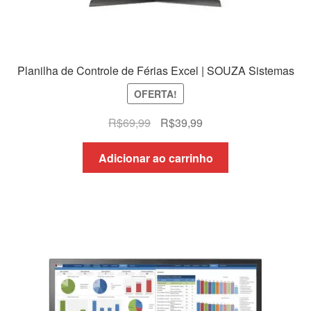
Planilha de Controle de Férias Excel | SOUZA Sistemas
OFERTA!
O
O
R$
69,99
R$
39,99
preço
preço
original
atual
Adicionar ao carrinho
era:
é:
R$69,99.
R$39,99.