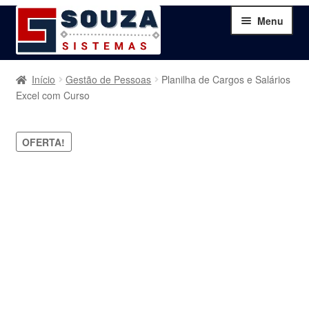
Pular
Pular
Menu
para
para
navegação
o
conteúdo
Home
Início
Gestão de Pessoas
Planilha de Cargos e Salários
Excel com Curso
Sobre
OFERTA!
Serviços
Produtos
Blog
Contato
Minha Conta