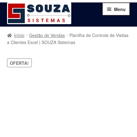
Pular
Pular
Menu
para
para
navegação
o
conteúdo
Home
Início
Gestão de Vendas
Planilha de Controle de Visitas
a Clientes Excel | SOUZA Sistemas
Sobre
OFERTA!
Serviços
Produtos
Blog
Contato
Minha Conta