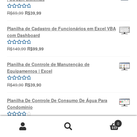
O
O
R$
69,99
R$
39,99
Avaliação
preço
preço
5.00
de 5
original
atual
Planilha de Cadastro de Funcionários em Excel VBA
era:
é:
com Dashboard
R$69,99.
R$39,99.
O
O
R$
149,99
R$
99,99
Avaliação
preço
preço
5.00
de 5
original
atual
Planilha de Controle de Manutenção de
era:
é:
Equipamentos | Excel
R$149,99.
R$99,99.
O
O
R$
49,90
R$
39,90
Avaliação
preço
preço
5.00
de 5
original
atual
Planilha De Controle De Consumo De Água Para
era:
é:
Condomínio
R$49,90.
R$39,90.
O
O
R$
69,99
R$
39,99
Avaliação
0
preço
preço
4.00
de 5
Pesquisar
Pesquisar
original
atual
Planilha 5W2H Excel + Treinamento Online | SOUZA
por: