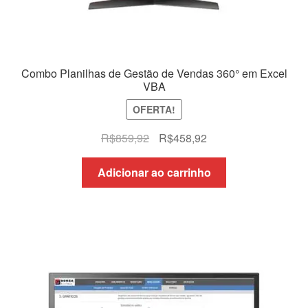
Combo Planilhas de Gestão de Vendas 360° em Excel
VBA
OFERTA!
O
O
R$
859,92
R$
458,92
preço
preço
original
atual
Adicionar ao carrinho
era:
é:
R$859,92.
R$458,92.