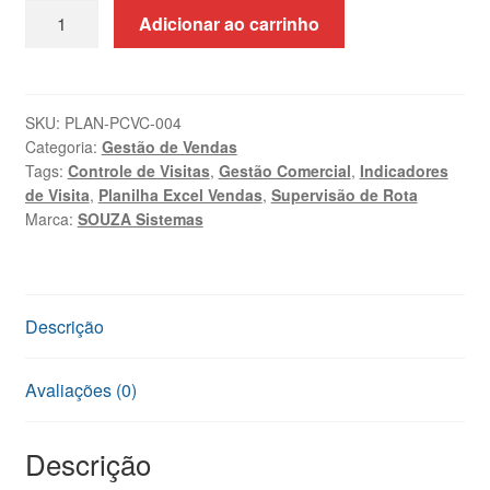
Planilha
Adicionar ao carrinho
de
Controle
de
Visitas
SKU:
PLAN-PCVC-004
Categoria:
Gestão de Vendas
a
Tags:
Controle de Visitas
,
Gestão Comercial
,
Indicadores
Clientes
de Visita
,
Planilha Excel Vendas
,
Supervisão de Rota
Excel
Marca:
SOUZA Sistemas
|
SOUZA
Sistemas
quantidade
Descrição
Avaliações (0)
Descrição