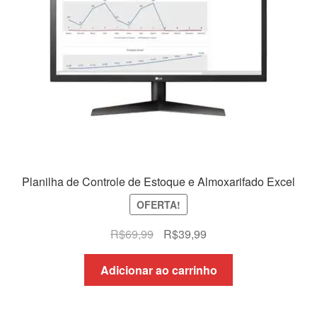
Planilha de Controle de Estoque e Almoxarifado Excel
OFERTA!
O
O
R$
69,99
R$
39,99
preço
preço
original
atual
Adicionar ao carrinho
era:
é:
R$69,99.
R$39,99.