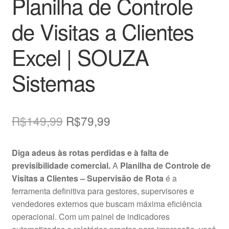
Planilha de Controle
de Visitas a Clientes
Excel | SOUZA
Sistemas
O
O
R$
149,99
R$
79,99
preço
preço
Diga adeus às rotas perdidas e à falta de
original
atual
previsibilidade comercial.
A
Planilha de Controle de
era:
é:
Visitas a Clientes – Supervisão de Rota
é a
ferramenta definitiva para gestores, supervisores e
R$149,99.
R$79,99.
vendedores externos que buscam máxima eficiência
operacional. Com um painel de indicadores