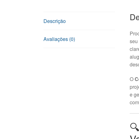
De
Descrição
Pro
Avaliações (0)
seu 
clar
alug
deso
O
C
proj
e ge
comp
🔍
V