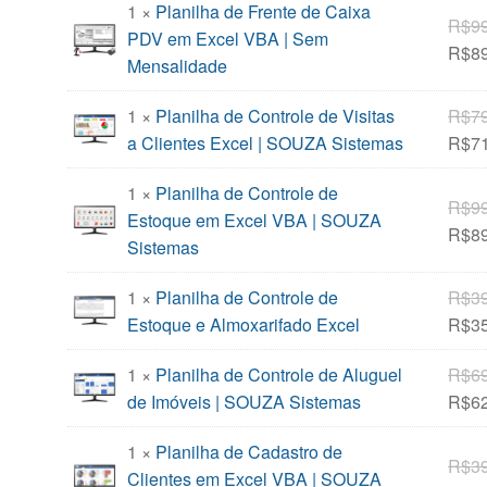
1 ×
Planilha de Frente de Caixa
R$
9
PDV em Excel VBA | Sem
R$
8
Mensalidade
1 ×
Planilha de Controle de Visitas
R$
7
a Clientes Excel | SOUZA Sistemas
R$
7
1 ×
Planilha de Controle de
R$
9
Estoque em Excel VBA | SOUZA
R$
8
Sistemas
1 ×
Planilha de Controle de
R$
3
Estoque e Almoxarifado Excel
R$
3
1 ×
Planilha de Controle de Aluguel
R$
6
de Imóveis | SOUZA Sistemas
R$
6
1 ×
Planilha de Cadastro de
R$
3
Clientes em Excel VBA | SOUZA