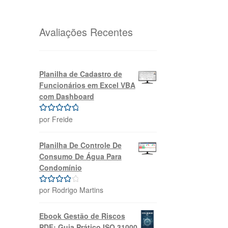
original
atual
era:
é:
R$69,99.
R$39,99.
Avaliações Recentes
Planilha de Cadastro de
Funcionários em Excel VBA
com Dashboard
por Freide
Avaliação
5
de 5
Planilha De Controle De
Consumo De Água Para
Condomínio
por Rodrigo Martins
Avaliação
4
de 5
Ebook Gestão de Riscos
PDF: Guia Prático ISO 31000