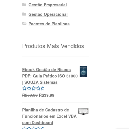
Gestão Empresarial
Gestão Operacional
Pacotes de Planilhas
Produtos Mais Vendidos
Ebook Gestão de Riscos
PDF: Guia Prático ISO 31000
| SOUZA Sistemas
O
O
R$
69,99
R$
39,99
Avaliação
preço
preço
5.00
de 5
original
atual
Planilha de Cadastro de
era:
é:
Funcionários em Excel VBA
R$69,99.
R$39,99.
com Dashboard