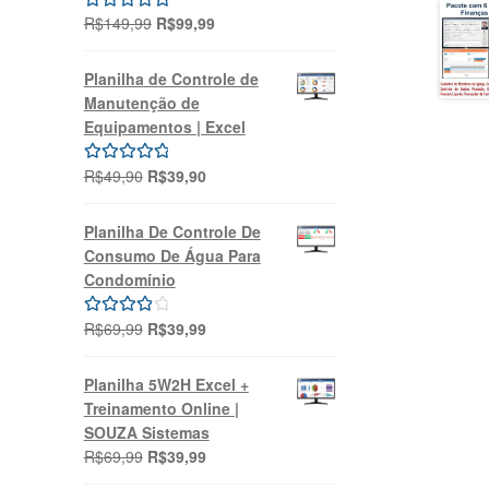
O
O
R$
149,99
R$
99,99
Avaliação
preço
preço
5.00
de 5
original
atual
Planilha de Controle de
era:
é:
Manutenção de
R$149,99.
R$99,99.
Equipamentos | Excel
O
O
R$
49,90
R$
39,90
Avaliação
preço
preço
5.00
de 5
original
atual
Planilha De Controle De
era:
é:
Consumo De Água Para
R$49,90.
R$39,90.
Condomínio
O
O
R$
69,99
R$
39,99
Avaliação
preço
preço
4.00
de 5
original
atual
Planilha 5W2H Excel +
era:
é:
Treinamento Online |
R$69,99.
R$39,99.
SOUZA Sistemas
O
O
R$
69,99
R$
39,99
preço
preço