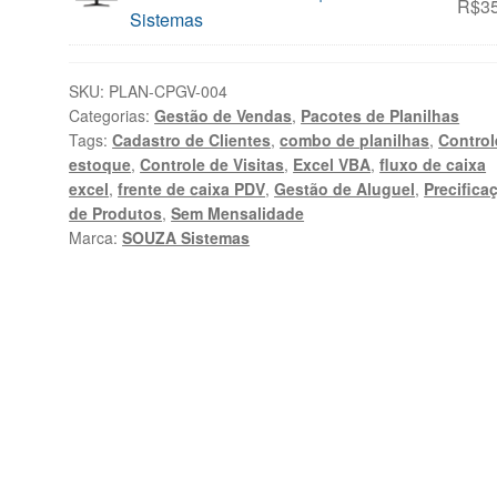
R$
3
Sistemas
SKU:
PLAN-CPGV-004
Categorias:
Gestão de Vendas
,
Pacotes de Planilhas
Tags:
Cadastro de Clientes
,
combo de planilhas
,
Control
estoque
,
Controle de Visitas
,
Excel VBA
,
fluxo de caixa
excel
,
frente de caixa PDV
,
Gestão de Aluguel
,
Precifica
de Produtos
,
Sem Mensalidade
Marca:
SOUZA Sistemas