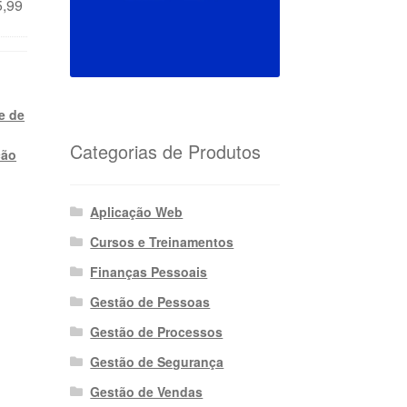
preço
O
5,99
R$62,99.
original
preço
era:
atual
R$39,99.
é:
R$35,99.
e de
Categorias de Produtos
ção
Aplicação Web
Cursos e Treinamentos
Finanças Pessoais
Gestão de Pessoas
Gestão de Processos
Gestão de Segurança
Gestão de Vendas