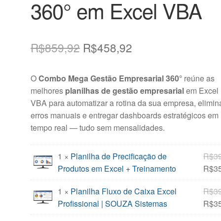
360° em Excel VBA
O
O
R$
859,92
R$
458,92
preço
preço
O
Combo Mega Gestão Empresarial 360°
reúne as
original
atual
melhores
planilhas de gestão empresarial
em Excel
era:
é:
VBA para automatizar a rotina da sua empresa, elimin
erros manuais e entregar dashboards estratégicos em
R$859,92.
R$458,92.
tempo real — tudo sem mensalidades.
1 ×
Planilha de Precificação de
R$
3
Produtos em Excel + Treinamento
R$
3
1 ×
Planilha Fluxo de Caixa Excel
R$
3
Profissional | SOUZA Sistemas
R$
3