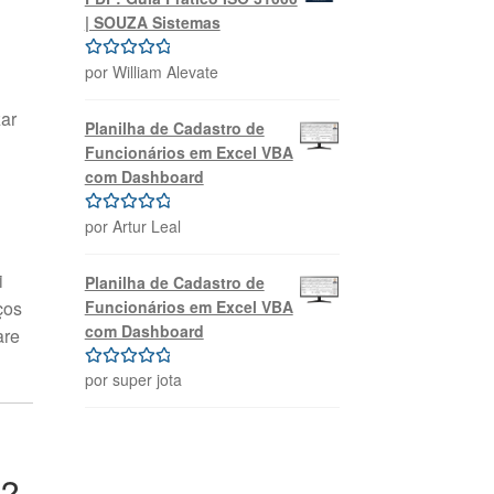
| SOUZA Sistemas
por William Alevate
Avaliação
5
de 5
ar
Planilha de Cadastro de
Funcionários em Excel VBA
com Dashboard
por Artur Leal
Avaliação
5
de 5
i
Planilha de Cadastro de
Funcionários em Excel VBA
ços
com Dashboard
are
por super jota
Avaliação
5
de 5
o?