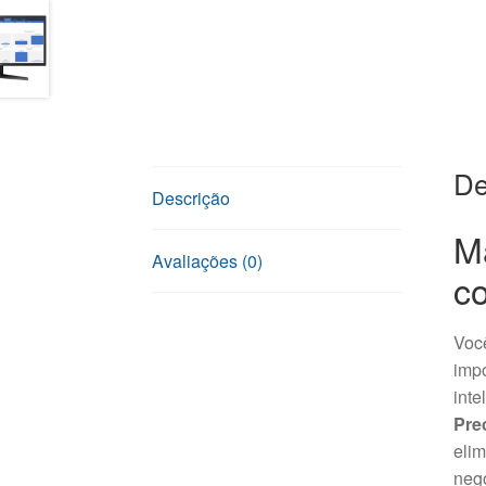
De
Descrição
M
Avaliações (0)
c
Você
impo
inte
Pre
elim
negó