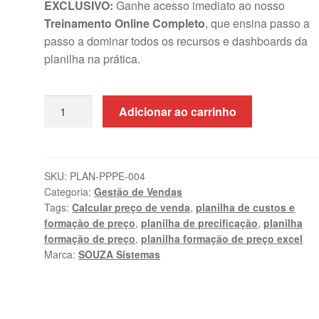
EXCLUSIVO:
Ganhe acesso imediato ao nosso
Treinamento Online Completo
, que ensina passo a
passo a dominar todos os recursos e dashboards da
planilha na prática.
Planilha
Adicionar ao carrinho
de
Precificação
de
Produtos
SKU:
PLAN-PPPE-004
Categoria:
Gestão de Vendas
em
Tags:
Calcular preço de venda
,
planilha de custos e
Excel
formação de preço
,
planilha de precificação
,
planilha
+
formação de preço
,
planilha formação de preço excel
Treinamento
Marca:
SOUZA Sistemas
quantidade