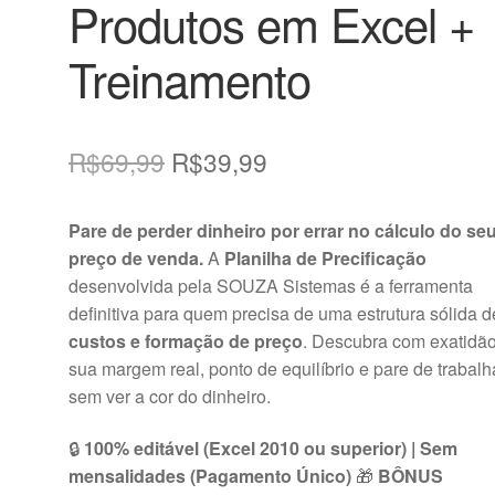
Produtos em Excel +
Treinamento
O
O
R$
69,99
R$
39,99
preço
preço
Pare de perder dinheiro por errar no cálculo do se
original
atual
preço de venda.
A
Planilha de Precificação
era:
é:
desenvolvida pela SOUZA Sistemas é a ferramenta
definitiva para quem precisa de uma estrutura sólida d
R$69,99.
R$39,99.
custos e formação de preço
. Descubra com exatidã
sua margem real, ponto de equilíbrio e pare de trabalh
sem ver a cor do dinheiro.
🔒
100% editável (Excel 2010 ou superior) | Sem
mensalidades (Pagamento Único)
🎁
BÔNUS