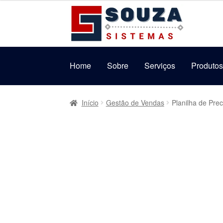
original
atual
Pular
Pular
era:
é:
para
para
R$69,99.
R$39,99.
navegação
o
conteúdo
Home
Sobre
Serviços
Produto
Início
Gestão de Vendas
Planilha de Pre