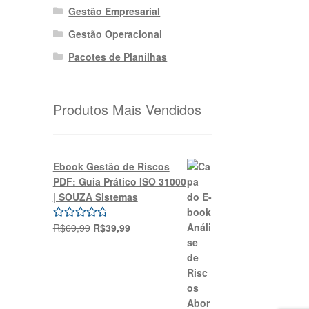
Gestão Empresarial
Gestão Operacional
Pacotes de Planilhas
Produtos Mais Vendidos
Ebook Gestão de Riscos
PDF: Guia Prático ISO 31000
| SOUZA Sistemas
O
O
R$
69,99
R$
39,99
Avaliação
preço
preço
5.00
de 5
original
atual
era:
é:
R$69,99.
R$39,99.