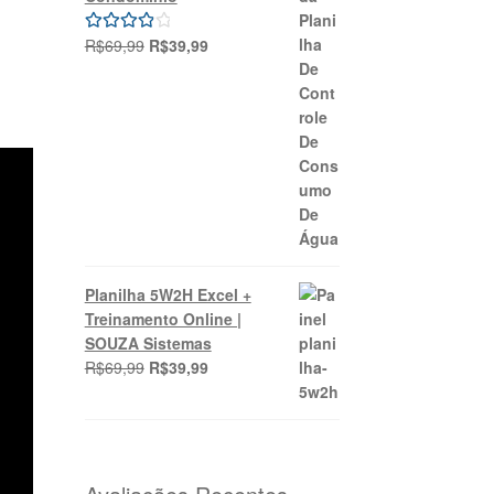
O
O
R$
69,99
R$
39,99
Avaliação
preço
preço
4.00
de 5
original
atual
era:
é:
R$69,99.
R$39,99.
Planilha 5W2H Excel +
Treinamento Online |
SOUZA Sistemas
O
O
R$
69,99
R$
39,99
preço
preço
original
atual
era:
é:
R$69,99.
R$39,99.