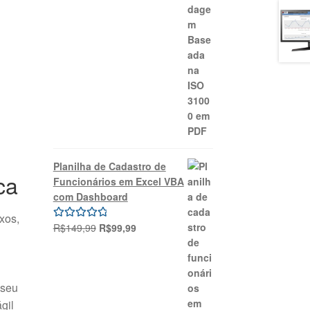
Planilha de Cadastro de
ca
Funcionários em Excel VBA
com Dashboard
xos,
O
O
R$
149,99
R$
99,99
Avaliação
preço
preço
5.00
de 5
original
atual
era:
é:
 seu
R$149,99.
R$99,99.
gil