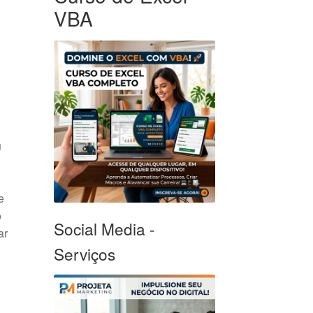
VBA
u
e
o
Social Media -
ar
Serviços