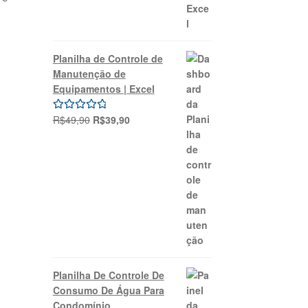
Planilha de Controle de
Manutenção de
Equipamentos | Excel
O
O
R$
49,90
R$
39,90
Avaliação
preço
preço
5.00
de 5
original
atual
era:
é:
R$49,90.
R$39,90.
Planilha De Controle De
Consumo De Água Para
Condomínio