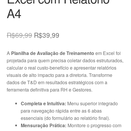
A4
O
O
R$
69,99
R$
39,99
preço
preço
A
Planilha de Avaliação de Treinamento
em Excel foi
original
atual
projetada para quem precisa coletar dados estruturados,
era:
é:
calcular o real custo-benefício e apresentar relatórios
visuais de alto impacto para a diretoria. Transforme
R$69,99.
R$39,99.
dados de T&D em resultados estratégicos com a
ferramenta definitiva para RH e Gestores.
Completa e Intuitiva:
Menu superior integrado
para navegação rápida entre as 6 abas
essenciais (do formulário ao relatório final).
Mensuração Prática:
Monitore o progresso com