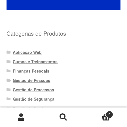
Categorias de Produtos
Aplicação Web
Cursos e Treinamentos
Finanças Pessoais
Gestão de Pessoas
Gestão de Processos
Gestão de Segurança
Gestão de Vendas
0
Gestão Empresarial
Pesquisar
Pesquisar
por:
Gestão Operacional