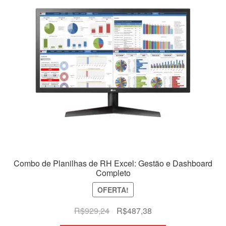
Combo de Planilhas de RH Excel: Gestão e Dashboard
Completo
OFERTA!
O
O
R$
929,24
R$
487,38
preço
preço