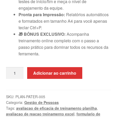
testes de início/fim e meça o nível de
engajamento da equipe.
Pronta para Impressão:
Relatórios automáticos
e formatados em tamanho A4 para você apenas
teclar Ctrl+P.
🎁 BÔNUS EXCLUSIVO:
Acompanha
treinamento online completo com o passo a
passo prático para dominar todos os recursos da
ferramenta.
Planilha
Adicionar ao carrinho
de
Avaliação
de
Treinamento
SKU:
PLAN-PATER-005
Categoria:
Gestão de Pessoas
em
Tags:
avaliacao de eficacia de treinamento planilha
,
Excel
avaliacao de reacao treinamento excel
,
formulario de
com