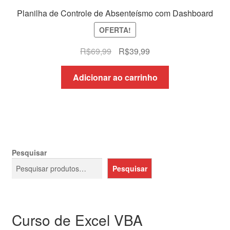
Planilha de Controle de Absenteísmo com Dashboard
OFERTA!
O
O
R$
69,99
R$
39,99
preço
preço
original
atual
Adicionar ao carrinho
era:
é:
R$69,99.
R$39,99.
Pesquisar
Pesquisar
Curso de Excel VBA