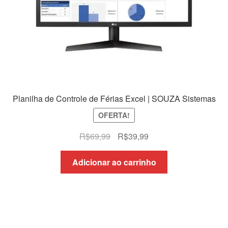
Planilha de Controle de Férias Excel | SOUZA Sistemas
OFERTA!
O
O
R$
69,99
R$
39,99
preço
preço
original
atual
Adicionar ao carrinho
era:
é:
R$69,99.
R$39,99.