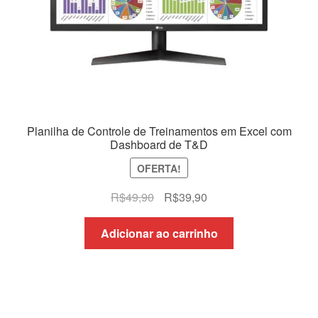
Planilha de Controle de Treinamentos em Excel com
Dashboard de T&D
OFERTA!
O
O
R$
49,90
R$
39,90
preço
preço
original
atual
Adicionar ao carrinho
era:
é:
R$49,90.
R$39,90.