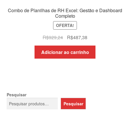
Combo de Planilhas de RH Excel: Gestão e Dashboard
Completo
OFERTA!
O
O
R$
929,24
R$
487,38
preço
preço
original
atual
Adicionar ao carrinho
era:
é:
R$929,24.
R$487,38.
Pesquisar
Pesquisar