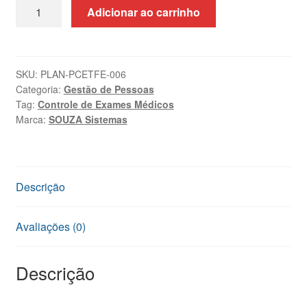
Planilha
Adicionar ao carrinho
de
Controle
de
Exames,
SKU:
PLAN-PCETFE-006
Categoria:
Gestão de Pessoas
Treinamentos
Tag:
Controle de Exames Médicos
e
Marca:
SOUZA Sistemas
Férias
Excel
quantidade
Descrição
Avaliações (0)
Descrição