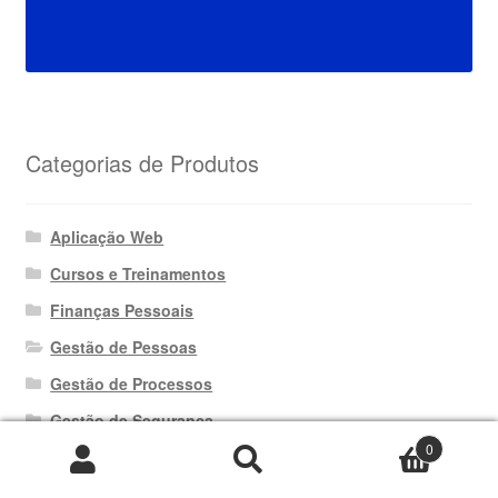
Categorias de Produtos
Aplicação Web
Cursos e Treinamentos
Finanças Pessoais
Gestão de Pessoas
Gestão de Processos
Gestão de Segurança
0
Gestão de Vendas
Pesquisar
Pesquisar
Gestão Empresarial
por: