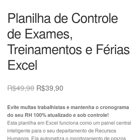
Planilha de Controle
de Exames,
Treinamentos e Férias
Excel
O
O
R$
49,90
R$
39,90
preço
preço
Evite multas trabalhistas e mantenha o cronograma
original
atual
do seu RH 100% atualizado e sob controle!
era:
é:
Esta planilha em Excel funciona como um painel central
inteligente para o seu departamento de Recursos
R$49,90.
R$39,90.
Humanos. Ela automatiza o monitoramento de prazos