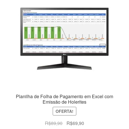
Planilha de Folha de Pagamento em Excel com
Emissão de Holerites
OFERTA!
O
O
R$
89,90
R$
69,90