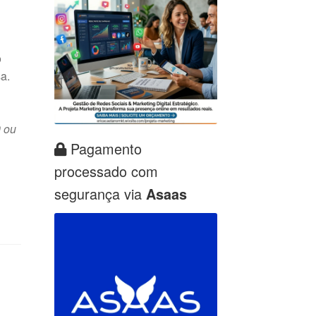
o
a.
 ou
Pagamento
processado com
segurança via
Asaas