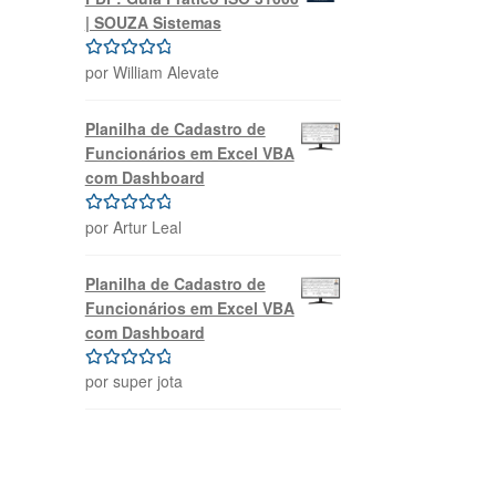
| SOUZA Sistemas
por William Alevate
Avaliação
5
de 5
Planilha de Cadastro de
Funcionários em Excel VBA
com Dashboard
por Artur Leal
Avaliação
5
de 5
Planilha de Cadastro de
Funcionários em Excel VBA
com Dashboard
por super jota
Avaliação
5
de 5