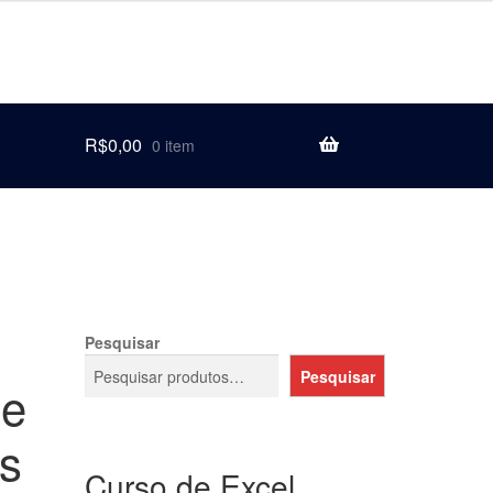
R$
0,00
0 item
Pesquisar
Pesquisar
de
s
Curso de Excel