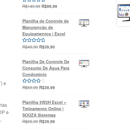
O
O
R$
149,99
R$
99,99
Avaliação
preço
preço
5.00
de 5
original
atual
Planilha de Controle de
era:
é:
Manutenção de
R$149,99.
R$99,99.
Equipamentos | Excel
O
O
R$
49,90
R$
39,90
Avaliação
preço
preço
5.00
de 5
original
atual
Planilha De Controle De
era:
é:
Consumo De Água Para
R$49,90.
R$39,90.
Condomínio
) e
O
O
R$
69,99
R$
39,99
Avaliação
preço
preço
4.00
de 5
original
atual
Planilha 5W2H Excel +
rias
era:
é:
Treinamento Online |
 DP e
R$69,99.
R$39,99.
SOUZA Sistemas
,
O
O
R$
69,99
R$
39,99
preço
preço