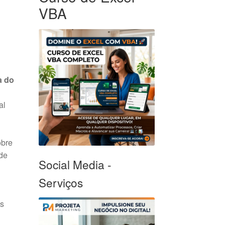
VBA
a do
al
obre
de
Social Media -
Serviços
os