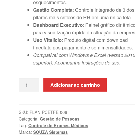
esquecimentos.
Gestão Completa
: Controle integrado de 3 dos
pilares mais críticos do RH em uma única tela.
Dashboard Executivo
: Painel gráfico dinâmic
para visualização rápida da situação da empres
Uso Vitalício
: Produto digital com download
imediato pós-pagamento e sem mensalidades.
Compatível com Windows e Excel (versão 2010
superior). Acompanha instruções de uso.
Planilha
Adicionar ao carrinho
de
Controle
de
Exames,
SKU:
PLAN-PCETFE-006
Categoria:
Gestão de Pessoas
Treinamentos
Tag:
Controle de Exames Médicos
e
Marca:
SOUZA Sistemas
Férias