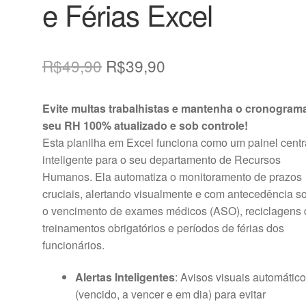
e Férias Excel
O
O
R$
49,90
R$
39,90
preço
preço
Evite multas trabalhistas e mantenha o cronogram
original
atual
seu RH 100% atualizado e sob controle!
era:
é:
Esta planilha em Excel funciona como um painel centr
inteligente para o seu departamento de Recursos
R$49,90.
R$39,90.
Humanos. Ela automatiza o monitoramento de prazos
cruciais, alertando visualmente e com antecedência s
o vencimento de exames médicos (ASO), reciclagens 
treinamentos obrigatórios e períodos de férias dos
funcionários.
Alertas Inteligentes
: Avisos visuais automátic
(vencido, a vencer e em dia) para evitar