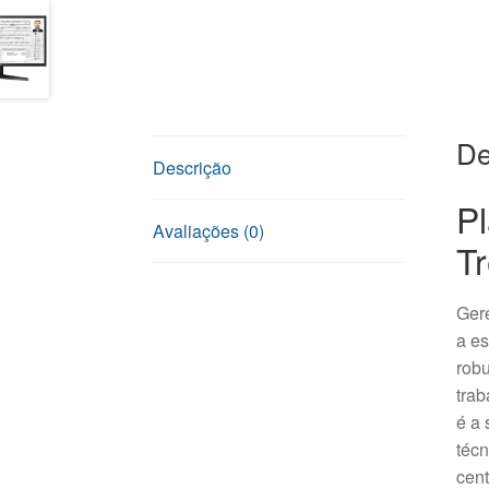
De
Descrição
Pl
Avaliações (0)
Tr
Gere
a e
robu
trab
é a 
técn
cent