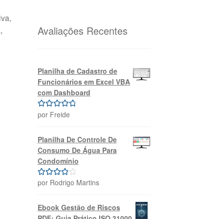
original
atual
era:
é:
iva,
R$69,99.
R$39,99.
Avaliações Recentes
,
Planilha de Cadastro de
Funcionários em Excel VBA
com Dashboard
por Freide
Avaliação
5
de 5
Planilha De Controle De
Consumo De Água Para
Condomínio
por Rodrigo Martins
Avaliação
4
de 5
Ebook Gestão de Riscos
PDF: Guia Prático ISO 31000