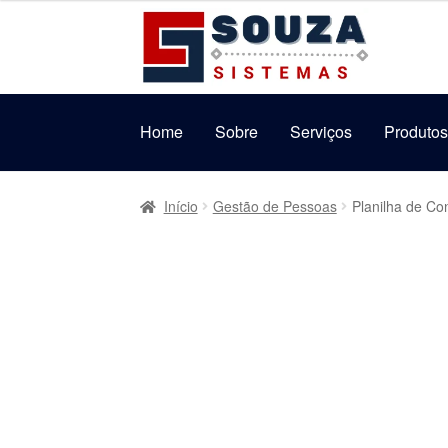
original
atual
Pular
Pular
era:
é:
para
para
R$49,90.
R$39,90.
navegação
o
conteúdo
Home
Sobre
Serviços
Produto
Início
Gestão de Pessoas
Planilha de Co