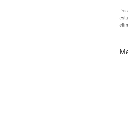
Dese
esta
elim
Ma