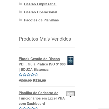
Gestão Empresarial
Gestão Operacional
Pacotes de Planilhas
Produtos Mais Vendidos
Ebook Gestão de Riscos
PDF: Guia Prático ISO 31000
| SOUZA Sistemas
O
O
R$
69,99
R$
39,99
Avaliação
preço
preço
5.00
de 5
original
atual
Planilha de Cadastro de
era:
é:
Funcionários em Excel VBA
R$69,99.
R$39,99.
com Dashboard